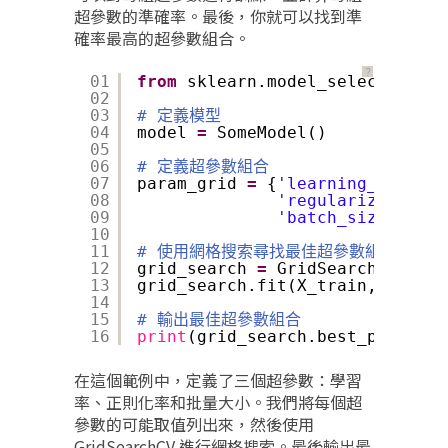
超參數的準確率。最後，你就可以找到準
確率最高的超參數組合。
？
01
from
sklearn.model_selection 
im
02
03
# 定義模型
04
model 
=
SomeModel()
05
06
# 定義超參數組合
07
param_grid 
=
{
'learning_rate'
: 
08
'regularization_r
09
'batch_size'
: [
32
10
11
# 使用網格搜索尋找最佳超參數組合
12
grid_search 
=
GridSearchCV(mode
13
grid_search.fit(X_train, y_trai
14
15
# 輸出最佳超參數組合
16
print
(grid_search.best_params_)
在這個範例中，定義了三個超參數：學習
率、正則化率和批量大小。我們將每個超
參數的可能取值列出來，然後使用
GridSearchCV 進行網格搜索。最後輸出最