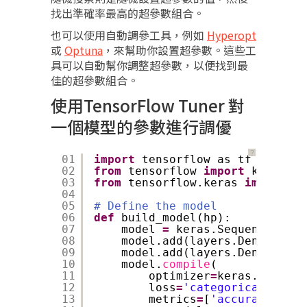
找出準確率最高的超參數組合。
也可以使用自動調參工具，例如
Hyperopt
或
Optuna
，來幫助你設置超參數。這些工
具可以自動幫你調整超參數，以便找到最
佳的超參數組合。
使用TensorFlow Tuner 對
一個模型的參數進行調優
？
01
import
tensorflow as tf
02
from
tensorflow 
import
keras
03
from
tensorflow.keras 
import
la
04
05
# Define the model
06
def
build_model(hp):
07
model 
=
keras.Sequential()
08
model.add(layers.Dense(unit
09
model.add(layers.Dense(
10
, 
10
model.
compile
(
11
optimizer
=
keras.optimiz
12
loss
=
'categorical_cross
13
metrics
=
[
'accuracy'
])