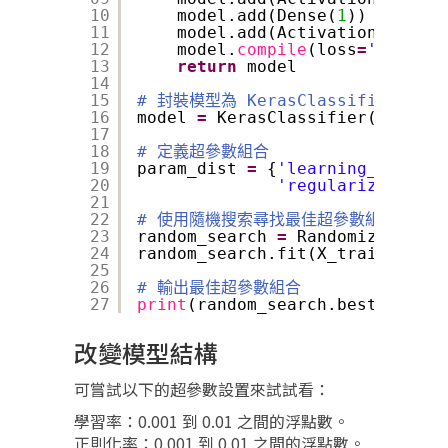
10
model.add(Dense(
1
))
11
model.add(Activation(
'sigmo
12
model.
compile
(loss
=
'binary_
13
return
model
14
15
# 封裝模型為 KerasClassifier
16
model 
=
KerasClassifier(build_f
17
18
# 定義超參數組合
19
param_dist 
=
{
'learning_rate'
: 
20
'regularization_r
21
22
# 使用隨機搜索尋找最佳超參數組合
23
random_search 
=
RandomizedSearc
24
random_search.fit(X_train, y_tr
25
26
# 輸出最佳超參數組合
27
print
(random_search.best_params
改變模型結構
可嘗試以下的超參數設置來試試看：
學習率：0.001 到 0.01 之間的浮點數。
正則化率：0.001 到 0.01 之間的浮點數。