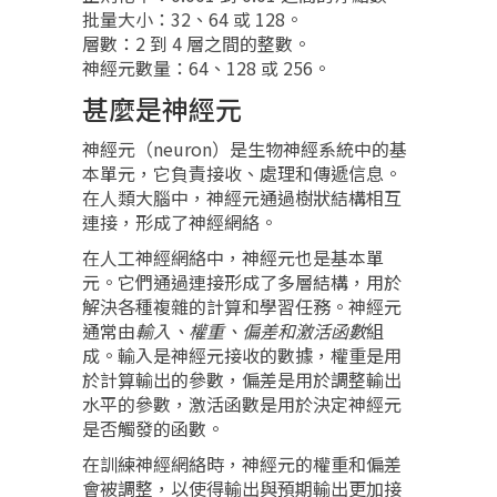
批量大小：32、64 或 128。
層數：2 到 4 層之間的整數。
神經元數量：64、128 或 256。
甚麼是神經元
神經元（neuron）是生物神經系統中的基
本單元，它負責接收、處理和傳遞信息。
在人類大腦中，神經元通過樹狀結構相互
連接，形成了神經網絡。
在人工神經網絡中，神經元也是基本單
元。它們通過連接形成了多層結構，用於
解決各種複雜的計算和學習任務。神經元
通常由
輸入、權重、偏差和激活函數
組
成。輸入是神經元接收的數據，權重是用
於計算輸出的參數，偏差是用於調整輸出
水平的參數，激活函數是用於決定神經元
是否觸發的函數。
在訓練神經網絡時，神經元的權重和偏差
會被調整，以使得輸出與預期輸出更加接