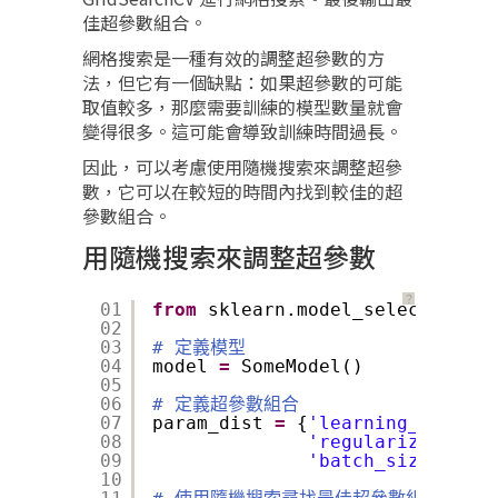
佳超參數組合。
網格搜索是一種有效的調整超參數的方
法，但它有一個缺點：如果超參數的可能
取值較多，那麼需要訓練的模型數量就會
變得很多。這可能會導致訓練時間過長。
因此，可以考慮使用隨機搜索來調整超參
數，它可以在較短的時間內找到較佳的超
參數組合。
用隨機搜索來調整超參數
？
01
from
sklearn.model_selection 
im
02
03
# 定義模型
04
model 
=
SomeModel()
05
06
# 定義超參數組合
07
param_dist 
=
{
'learning_rate'
: 
08
'regularization_r
09
'batch_size'
: [
32
10