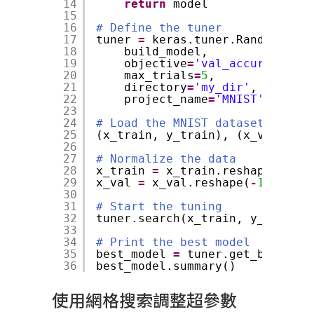
14
return
model
15
16
# Define the tuner
17
tuner 
=
keras.tuner.RandomSearc
18
build_model,
19
objective
=
'val_accuracy'
,
20
max_trials
=
5
,
21
directory
=
'my_dir'
,
22
project_name
=
'MNIST'
)
23
24
# Load the MNIST dataset
25
(x_train, y_train), (x_val, y_v
26
27
# Normalize the data
28
x_train 
=
x_train.reshape(
-
1
, 
7
29
x_val 
=
x_val.reshape(
-
1
, 
784
).
30
31
# Start the tuning
32
tuner.search(x_train, y_train, 
33
34
# Print the best model
35
best_model 
=
tuner.get_best_mod
36
best_model.summary()
使用網格搜索調整超參數