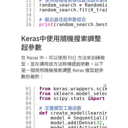
11
# 使用隨機搜索尋找最佳超參數組合
12
random_search 
=
RandomizedSearc
13
random_search.fit(X_train, y_tr
14
15
# 輸出最佳超參數組合
16
print
(random_search.best_params
Keras中使用隨機搜索調整
超參數
在 Keras 中，可以使用 fit() 方法來訓練模
型，並在調用該方法時傳遞超參數。以下
是一個使用隨機搜索調整 Keras 模型超參
數的範例：
？
01
from
keras.wrappers.scikit_lear
02
from
sklearn.model_selection 
im
03
from
scipy.stats 
import
uniform
04
05
# 定義模型工廠函數
06
def
create_model(learning_rate
=
07
model 
=
Sequential()
08
model.add(Dense(
32
, input_d
09
model.add(Activation(
'relu'