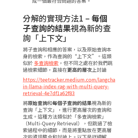
成一個最符合問題的答案。
分解的實現方法1 –
每個
子查詢的結果
視為新的查
詢「上下文」
將子查詢和相應的答案，以及原始查詢本
身的檢索，作為查詢的“上下文”。這類
似於
多查詢檢索
，但不同之處在於我們跳
過檢索細節，直接在
更高的層次
上討論
https://teetracker.medium.com/langcha
in-llama-index-rag-with-multi-query-
retrieval-4e7df1a62f83
將
原始查詢
和
每個子查詢的結果
視為新的
查詢「上下文」，進行更高層次的查詢和
生成。這種方法類似於「多查詢檢索」
（Multi-Query Retrieval），但跳過了檢
索過程中的細節，而是將重點放在更高層
次的資訊整合和討論上。以下是詳細解