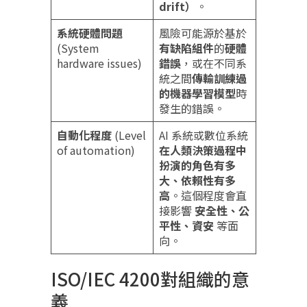
drift）
。
系統硬體問題
風險可能源於基於
(System
有缺陷組件
的
硬體
hardware issues)
錯誤
，或在不同系
統之間
傳輸訓練過
的機器學習模型
時
發生的錯誤。
自動化程度
(Level
AI 系統或數位系統
of automation)
在人類決策過程中
扮演的角色有多
大、依賴性有多
高
。這個程度會直
接影響
安全性、公
平性、資安
等面
向。
ISO/IEC 4200對組織的意
義