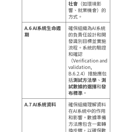
社會
（如環境影
響、就業機會）的
方式。
A.6 AI系統生命週
確保組織為AI系統
期
的負責任設計和開
發識別目標並實施
流程。系統的驗證
和確認
（Verification and
validation,
B.6.2.4）措施應包
括
測試方法學
、
測
試數據的選擇
和
發
布標準
。
A.7 AI系統資料
確保組織理解資料
在AI系統中的作用
和影響。數據準備
方法應包含一套轉
換步驟，以確保數