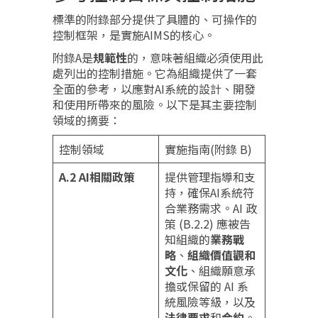
標準的附錄部分提供了具體的、可操作的
控制框架，是實施AIMS的核心。
附錄A是
規範性
的，意味著組織必須使用此
處列出的控制措施。它為組織提供了一套
全面的參考，以應對AI系統的設計、開發
和使用所帶來的風險。以下是其主要控制
領域的摘要：
控制領域
實施指南(附錄 B)
A.2 AI相關政策
提供管理指導和支
持，確保AI系統符
合業務需求。AI 政
策 (B.2.2) 應被告
知組織的
業務戰
略
、
組織價值觀和
文化
、組織願意承
擔或保留的 AI 系
統風險等級，以及
法律要求
和
合約
。