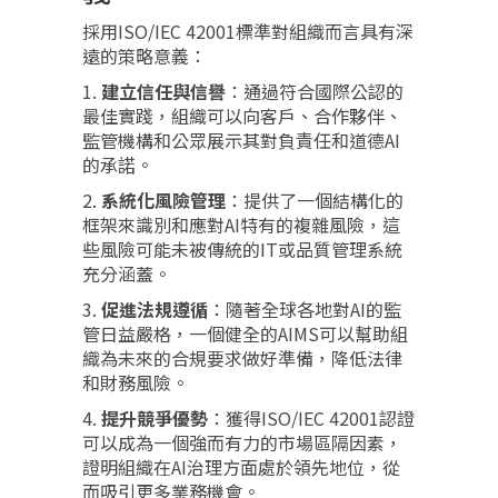
採用ISO/IEC 42001標準對組織而言具有深
遠的策略意義：
1.
建立信任與信譽
：通過符合國際公認的
最佳實踐，組織可以向客戶、合作夥伴、
監管機構和公眾展示其對負責任和道德AI
的承諾。
2.
系統化風險管理
：提供了一個結構化的
框架來識別和應對AI特有的複雜風險，這
些風險可能未被傳統的IT或品質管理系統
充分涵蓋。
3.
促進法規遵循
：隨著全球各地對AI的監
管日益嚴格，一個健全的AIMS可以幫助組
織為未來的合規要求做好準備，降低法律
和財務風險。
4.
提升競爭優勢
：獲得ISO/IEC 42001認證
可以成為一個強而有力的市場區隔因素，
證明組織在AI治理方面處於領先地位，從
而吸引更多業務機會。