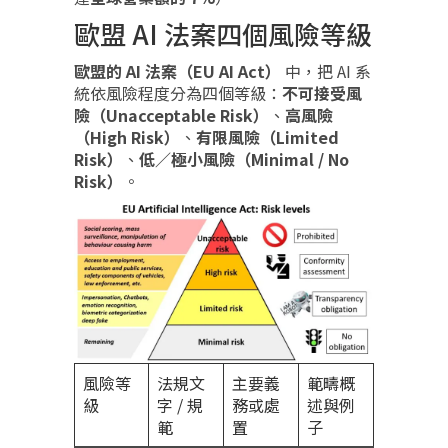
歐盟 AI 法案四個風險等級
歐盟的 AI 法案（EU AI Act）
中，把 AI 系
統依風險程度分為四個等級：
不可接受風
險（Unacceptable Risk）
、
高風險
（High Risk）
、
有限風險（Limited
Risk）
、
低／極小風險（Minimal / No
Risk）
。
風險等
法規文
主要義
範疇概
級
字 / 規
務或處
述與例
範
置
子