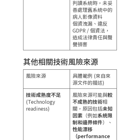
判讀系統時，未妥
善處理舊系統中的
病人影像資料
個資洩漏、違反
GDPR / 個資法，
造成法律責任與聲
譽損害
其他相關技術風險來源
風險來源
具體範例 (來自來
源文件的描述)
技術成熟度不足
風險來源可能與
較
(Technology
不成熟的技術
相
readiness)
關，原因包括
未知
因素
（例如
系統限
制和邊界條件
）、
性能漂移
（performance