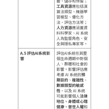
籤、儲存和保留；
工具資源
應包括演
算法類型、機器學
習模型、優化方
法、評估方法等；
人力資源
應涵蓋資
料科學家、AI 系統
人為監督角色、安
全與隱私專家等。
A.5 評估AI系統影
評估AI系統在其整
響
個生命週期中對個
人、群體和社會的
影響。影響評估應
考慮 AI 系統的
預
期目的
、
複雜性
、
數據類型的敏感
性
，以及 AI 系統
可能影響個人
法律
地位、身體或心理
健康、普世人權
和