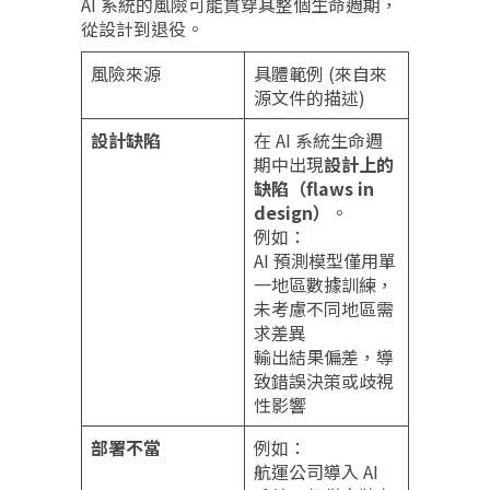
AI 系統的風險可能貫穿其整個生命週期，
從設計到退役。
風險來源
具體範例 (來自來
源文件的描述)
設計缺陷
在 AI 系統生命週
期中出現
設計上的
缺陷（flaws in
design）
。
例如：
AI 預測模型僅用單
一地區數據訓練，
未考慮不同地區需
求差異
輸出結果偏差，導
致錯誤決策或歧視
性影響
部署不當
例如：
航運公司導入 AI