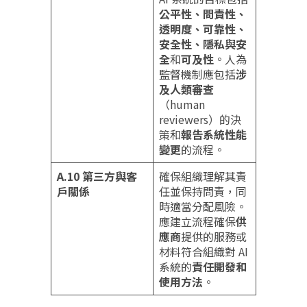
公平性、問責性、
透明度、可靠性、
安全性、隱私與安
全
和
可及性
。人為
監督機制應包括
涉
及人類審查
（human
reviewers）的決
策和
報告系統性能
變更
的流程。
A.10 第三方與客
確保組織理解其責
戶關係
任並保持問責，同
時適當分配風險。
應建立流程確保
供
應商
提供的服務或
材料符合組織對 AI
系統的
責任開發和
使用方法
。