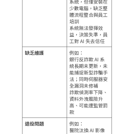
系統，但僅安裝在
少數電腦，缺乏整
體流程整合與員工
培訓
系統無法發揮效
益，決策失準，員
工對 AI 失去信任
缺乏維護
例如：
銀行反詐欺 AI 系
統長期未更新，未
能捕捉新型詐騙手
法；同時伺服器安
全漏洞未修補
詐欺偵測率下降、
資料外洩風險升
高、可能遭監管罰
款
退役問題
例如：
醫院汰換 AI 影像