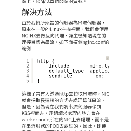
點上，以降低單個節點的負載。
解決方法
由於我們所架設的伺服器為串流伺服器，
原本在一般的Linux主機裡面，我們會使用
NGINX去做反向代理，讓主機知道現在的
連接目標為串流，如下面這個nginx.conf的
範例
？
1
http {
2
include       mime.types;
3
default_type  applicatio
4
sendfile        on;
5
}
這樣子當有人透過http去拉取串流時，NIC
就會採取長連接的方式去處理這條串流，
但是，因為現在我們將串流伺服器移到
K8S裡面去，連線請求處理的地方會在
worker node所在的NIC上去處理，而不是
在串流服務的POD去處理的。因此，即便