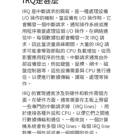
IRQ 是中斷請求的簡寫，是一種處理設備
I/O 操作的機制。當設備有 I/O 操作時，它
會觸發一個中斷請求，通知操作系統或應
用程序需要處理這個 I/O 操作。在網絡通
信中，每個數據包都會觸發一次 IRQ 請
求，因此當流量高峰期間，大量的 IRQ 請
求可能會導致節點的 CPU 負載增加，從而
影響應用程序的性能。中斷請求通常由外
部設備發出，例如鍵盤、鼠標、網卡、磁
盤控制器等，這些設備需要與 CPU 進行通
信，以便進行數據傳輸、讀寫、處理等操
作。
IRQ 的實現通常涉及到硬件和軟件兩個方
面。在硬件方面，通常需要在主板上預留
一些專門的中斷請求線（IRQ lines），用
於連接各種外設和 CPU，以便它們之間進
行數據傳輸和通信。一般來說，一個計算
機系統會有多個 IRQ lines，每個 IRQ line
對應一個外設或者一組相關的外設。