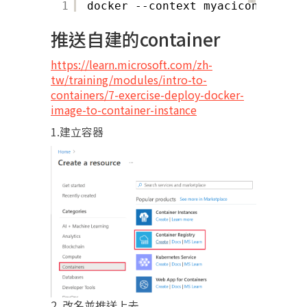
1
docker --context myacicontext ru
推送自建的container
https://learn.microsoft.com/zh-
tw/training/modules/intro-to-
containers/7-exercise-deploy-docker-
image-to-container-instance
1.建立容器
2. 改名並推送上去