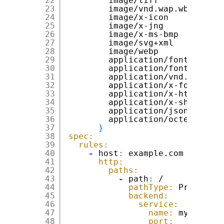
22
image/tiff             
23
image/vnd.wap.wbmp     
24
image/x-icon           
25
image/x-jng            
26
image/x-ms-bmp         
27
image/svg+xml          
28
image/webp             
29
application/font-woff  
30
application/font-woff2 
31
application/vnd.ms-font
32
application/x-font-ttf 
33
application/x-httpd-php
34
application/x-shockwave
35
application/json       
36
application/octet-strea
37
}
38
spec:
39
rules:
40
-
host
:
example.com
41
http:
42
paths:
43
-
path
:
/
44
pathType:
Prefix
45
backend:
46
service:
47
name:
my-servic
48
port: