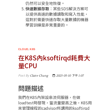
仍然可以安全地恢復。
快速數據存取
：某些SDS解決方案可
以提供高速的數據讀取和寫入性能，
這對於需要快速存取大量數據的機器
學習訓練是非常重要的。
CLOUD
,
K8S
在K8S內ksoftirqd耗費大
量CPU
Post By
Claire Chang
2023-05-10 下午 1:07
問題描述
我們在K8S內架設串流伺服器，在做
loadtest時發現，當流量變高之後，K8S用
來管理線程的cadvisor所調用的ksoftirqd