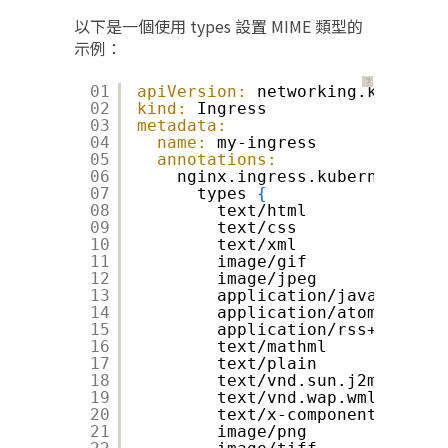
以下是一個使用 types 設置 MIME 類型的
示例：
？
01
apiVersion:
networking.k8s.io/v
02
kind:
Ingress
03
metadata:
04
name:
my-ingress
05
annotations:
06
nginx.ingress.kubernetes.io
07
types 
{
08
text/html              
09
text/css               
10
text/xml               
11
image/gif              
12
image/jpeg             
13
application/javascript 
14
application/atom+xml   
15
application/rss+xml    
16
text/mathml            
17
text/plain             
18
text/vnd.sun.j2me.app-d
19
text/vnd.wap.wml       
20
text/x-component       
21
image/png              