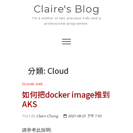
Skip
Claire's Blog
to
content
I'm a mother of two precious kids and a
professional programmer.
分類:
Cloud
CLOUD
,
K8S
如何把docker image推到
AKS
Post By
Claire Chang
2023-08-25 下午 7:30
請參考此說明: