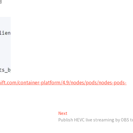
用
hift.com/container-platform/4.9/nodes/pods/nodes-pods-
Next
Next
post:
Publish HEVC live streaming by OBS 