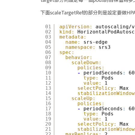
下面scaleTargetRef的部分則是設定要做H
01
apiVersion:
autoscaling/v
02
kind:
HorizontalPodAutosc
03
metadata:
04
name:
srs-edge​
05
namespace:
srs3​
06
spec:
07
behavior:
08
scaleDown:
09
policies:
10
-
periodSeconds
:
60​
11
type:
Pods​
12
value:
1​
13
selectPolicy:
Max​
14
stabilizationWindow
15
scaleUp:
16
policies:
17
-
periodSeconds
:
60​
18
type:
Pods​
19
value:
1​
20
selectPolicy:
Max​
21
stabilizationWindow
22
maxReplicas:
2​