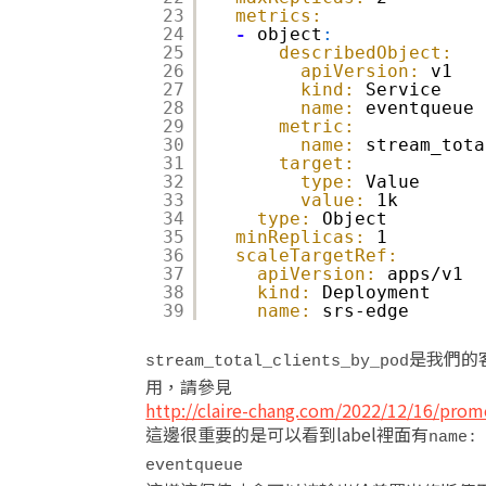
23
metrics:
24
-
object
:
25
describedObject:
26
apiVersion:
v1​
27
kind:
Service​
28
name:
eventqueue​
29
metric:
30
name:
stream_tota
31
target:
32
type:
Value​
33
value:
1k​
34
type:
Object​
35
minReplicas:
1​
36
scaleTargetRef:
37
apiVersion:
apps/v1​
38
kind:
Deployment​
39
name:
srs-edge​
是我們的
stream_total_clients_by_pod
用，請參見
http://claire-chang.com/2022/12/16/prome
這邊很重要的是可以看到label裡面有
name:
eventqueue