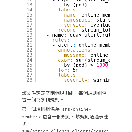
13
by (pod)
14
labels:
15
name:
online-member-hig
16
namespace:
stu-srs
17
service:
eventqueue
18
record:
stream_total_clie
19
-
name
:
quay-alert.rules
20
rules:
21
-
alert
:
online-member-full
22
annotations:
23
message:
online-member-
24
expr:
sum(stream_clients_
25
by (pod) >
1000
26
for:
5m
27
labels:
28
severity:
warning
該文件定義了兩個規則組，每個規則組包
含一個或多個規則。
第一個規則組名為
srs-online-
，包含一個規則。該規則通過表達
member
式
sum(stream_clients_clients{contai