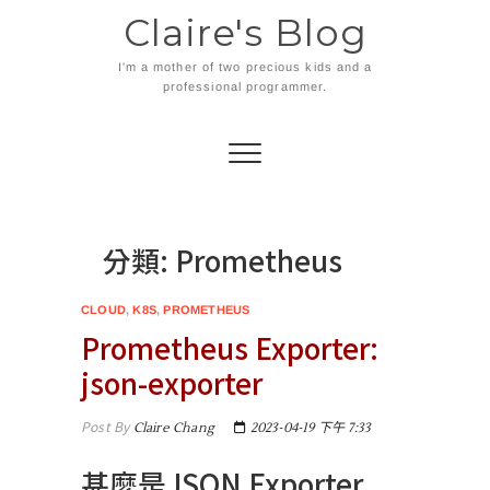
Skip
Claire's Blog
to
content
I'm a mother of two precious kids and a
professional programmer.
分類:
Prometheus
CLOUD
,
K8S
,
PROMETHEUS
Prometheus Exporter:
json-exporter
Post By
Claire Chang
2023-04-19 下午 7:33
甚麼是JSON Exporter