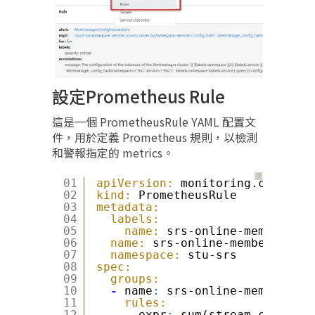
設定Prometheus Rule
這是一個 PrometheusRule YAML 配置文
件，用於定義 Prometheus 規則，以檢測
和警報指定的 metrics。
？
01
apiVersion:
monitoring.coreos.c
02
kind:
PrometheusRule
03
metadata:
04
labels:
05
name:
srs-online-member
06
name:
srs-online-member
07
namespace:
stu-srs
08
spec:
09
groups:
10
-
name
:
srs-online-member
11
rules:
12
-
expr
:
sum(stream_clients_