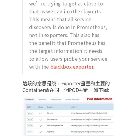
we’re trying to get as close to
that as we can in other layouts.
This means that all service
discovery is done in Prometheus,
not in exporters. This also has
the benefit that Prometheus has
the target information it needs
to allow users probe your service
with the
blackbox exporter
.
這段的意思是說，Exporter盡量和主要的
Container放在同一個POD裡面，如下圖: