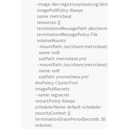
      - image: dev-registry.xycloud.org/ldr/streaming
        imagePullPolicy: Always

        name: metricbeat

        resources: {}

        terminationMessagePath: /dev/termination-log
        terminationMessagePolicy: File

        volumeMounts:

        - mountPath: /usr/share/metricbeat/metricbeat
          name: vol0

          subPath: metricbeat.yml

        - mountPath: /usr/share/metricbeat/prometheu
          name: vol0

          subPath: prometheus.yml

      dnsPolicy: ClusterFirst

      imagePullSecrets:

      - name: regsecret

      restartPolicy: Always

      schedulerName: default-scheduler

      securityContext: {}

      terminationGracePeriodSeconds: 30

      volumes:
