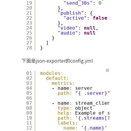
19
"send_30s"
: 
0
20
},
21
"publish"
: {
22
"active"
: 
false
23
},
24
"video"
: 
null
,
25
"audio"
: 
null
26
}
27
]
28
}
下面是json-exporter的config.yml
？
01
modules:
02
default:
03
metrics:
04
-
name
:
server
05
path:
"{ .server}"
06
07
-
name
:
stream_clients
08
type:
object
09
help:
Example of sub-leve
10
path:
'{.streams[?(@.name
11
labels:
12
name:
'{.name}'