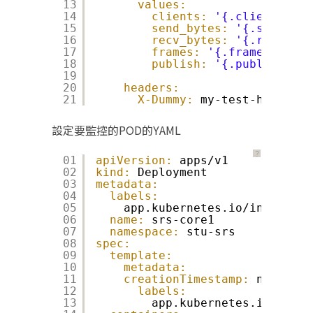
13
values:
14
clients:
'{.clients}'
15
send_bytes:
'{.send_byt
16
recv_bytes:
'{.recv_byt
17
frames:
'{.frames}'
18
publish:
'{.publish.act
19
20
headers:
21
X-Dummy:
my-test-header
設定要監控的POD的YAML
？
01
apiVersion:
apps/v1
02
kind:
Deployment
03
metadata:
04
labels:
05
app.kubernetes.io/instance
:
06
name:
srs-core1
07
namespace:
stu-srs
08
spec:
09
template:
10
metadata:
11
creationTimestamp:
null
12
labels:
13
app.kubernetes.io/insta