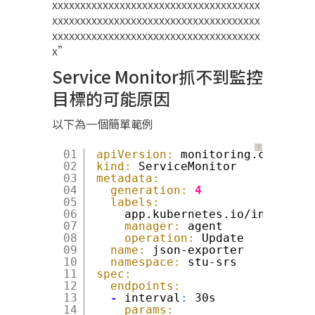
xxxxxxxxxxxxxxxxxxxxxxxxxxxxxxxxxxxxx
xxxxxxxxxxxxxxxxxxxxxxxxxxxxxxxxxxxxx
xxxxxxxxxxxxxxxxxxxxxxxxxxxxxxxxxxxxx
x”​
Service Monitor抓不到監控
目標的可能原因
以下為一個簡單範例
？
01
apiVersion:
monitoring.coreos.c
02
kind:
ServiceMonitor
03
metadata:
04
generation:
4
05
labels:
06
app.kubernetes.io/instance
:
07
manager:
agent
08
operation:
Update
09
name:
json-exporter
10
namespace:
stu-srs
11
spec:
12
endpoints:
13
-
interval
:
30s
14
params: