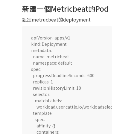
新建一個Metricbeat的Pod​
設定metrucbeat的deployment
apiVersion: apps/v1

kind: Deployment

metadata:

  name: metricbeat

  namespace: default

spec:

  progressDeadlineSeconds: 600

  replicas: 1

  revisionHistoryLimit: 10

  selector:

    matchLabels:

      workload.user.cattle.io/workloadselector: app
  template:

    spec:

      affinity: {}

      containers:
