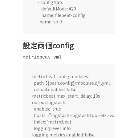
      - configMap:

          defaultMode: 420

          name: filebeat-config

        name: vol0
設定兩個config​
metricbeat.yml​
metricbeat.config.modules:​

  path: ${path.config}/modules.d/*.yml​

  reload.enabled: false​

metricbeat.max_start_delay: 10s​

output.logstash:​

  enabled: true​

  hosts: ["logstash-logstash.tool-elk.svc.cluster.local
  index: 'metricbeat'​

  logging.level: info​

logging.metrics.enabled: false​
