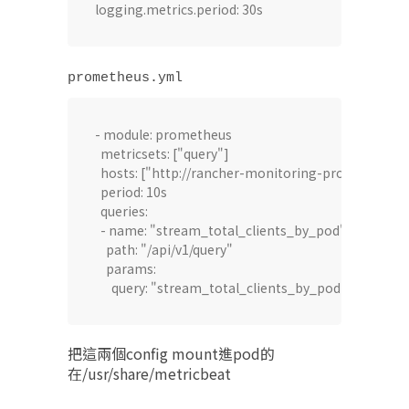
logging.metrics.period: 30s​
prometheus.yml​
- module: prometheus​

  metricsets: ["query"]​

  hosts: ["http://rancher-monitoring-prometheus.ca
  period: 10s​

  queries:​

  - name: "stream_total_clients_by_pod"​

    path: "/api/v1/query"​

    params:​

把這兩個config mount進pod的
在/usr/share/metricbeat​