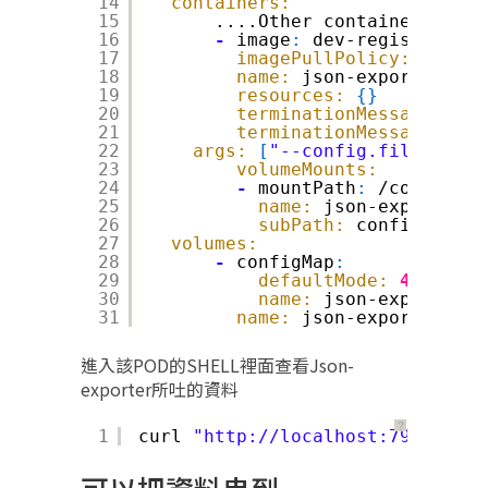
14
containers:
15
....Other container here
16
-
image
:
dev-registry.xyc
17
imagePullPolicy:
IfNotP
18
name:
json-exporter
19
resources:
{
}
20
terminationMessagePath:
21
terminationMessagePolic
22
args:
[
"--config.file"
,
"/c
23
volumeMounts:
24
-
mountPath
:
/config.ym
25
name:
json-exporter
26
subPath:
config.yml
27
volumes:
28
-
configMap
:
29
defaultMode:
420
30
name:
json-exporter
31
name:
json-exporter
進入該POD的SHELL裡面查看Json-
exporter所吐的資料
？
1
curl 
"http://localhost:7979/prob