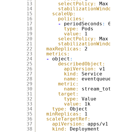
13
selectPolicy:
Max​
14
stabilizationWindowSecond
15
scaleUp:
16
policies:
17
-
periodSeconds
:
60​
18
type:
Pods​
19
value:
1​
20
selectPolicy:
Max​
21
stabilizationWindowSecond
22
maxReplicas:
2​
23
metrics:
24
-
object
:
25
describedObject:
26
apiVersion:
v1​
27
kind:
Service​
28
name:
eventqueue​
29
metric:
30
name:
stream_total_clie
31
target:
32
type:
Value​
33
value:
1k​
34
type:
Object​
35
minReplicas:
1​
36
scaleTargetRef:
37
apiVersion:
apps/v1​
38
kind:
Deployment​