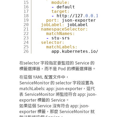
15
module:
16
-
default
17
target:
18
-
http
:
//127
.0.0.1:
1985/a
19
port:
json-exporter
20
jobLabel:
jobLabel
21
namespaceSelector:
22
matchNames:
23
-
stu-srs
24
selector:
25
matchLabels:
26
app.kubernetes.io/instanc
在selector 字段指定要監控的 Service 的
標籤選擇器，而不是 Pod 的標籤選擇器。
在這個 YAML 配置文件中，
ServiceMonitor 的 selector 字段設置為
matchLabels: app: json-exporter，這代
表 ServiceMonitor 將監控符合 app: json-
exporter 標籤的 Service。
如果這個 Service 沒有符合 app: json-
exporter 標籤，那麼 ServiceMonitor 就