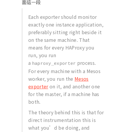
面這一段
Each exporter should monitor
exactly one instance application,
preferably sitting right beside it
on the same machine. That
means for every HAProxy you
run, you run
a
process.
haproxy_exporter
For every machine with a Mesos
worker, you run the
Mesos
exporter
on it, and another one
for the master, if a machine has
both.
The theory behind this is that for
direct instrumentation this is
what you’d be doing, and