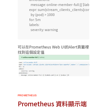
        message: online-member-full {{ $labels.pod }} at
      expr: sum(stream_clients_clients{container=
        by (pod) > 1000

      for: 5m

      labels:

        severity: warning
可以在Prometheus Web UI的Alert頁籤裡
找到這個設定值​
PROMETHEUS
Prometheus 資料顯示端​