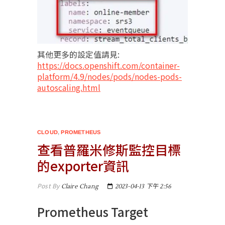
其他更多的設定值請見:
https://docs.openshift.com/container-
platform/4.9/nodes/pods/nodes-pods-
autoscaling.html​
CLOUD
,
PROMETHEUS
查看普羅米修斯監控目標
的exporter資訊
Post By
Claire Chang
2023-04-13 下午 2:56
Prometheus Target