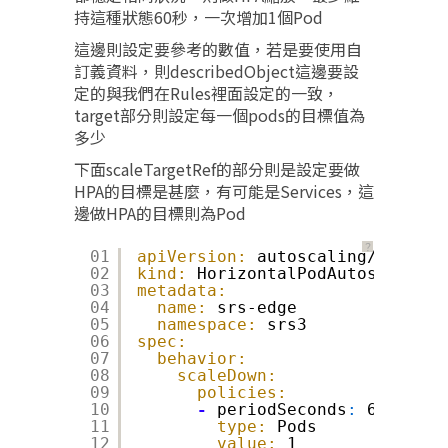
持這種狀態60秒，一次增加1個Pod​
這邊則設定要參考的數值，若是要使用自
訂義資料，則describedObject這邊要設
定的與我們在Rules裡面設定的一致，
target部分則設定每一個pods的目標值為
多少​
下面scaleTargetRef的部分則是設定要做
HPA的目標是甚麼，有可能是Services，這
邊做HPA的目標則為Pod​
？
01
apiVersion:
autoscaling/v2beta2​
02
kind:
HorizontalPodAutoscaler​
03
metadata:
04
name:
srs-edge​
05
namespace:
srs3​
06
spec:
07
behavior:
08
scaleDown:
09
policies:
10
-
periodSeconds
:
60​
11
type:
Pods​
12
value:
1​