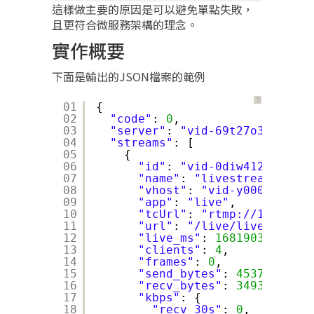
這樣做主要的原因是可以避免單點失敗，
且更符合微服務架構的理念。
實作概要
下面是輸出的JSON檔案的範例
？
01
{
02
"code"
: 
0
,
03
"server"
: 
"vid-69t27o3"
,
04
"streams"
: [
05
{
06
"id"
: 
"vid-0diw412"
,
07
"name"
: 
"livestream"
,
08
"vhost"
: 
"vid-y000397"
,
09
"app"
: 
"live"
,
10
"tcUrl"
: 
"rtmp://172.16.4
11
"url"
: 
"/live/livestream"
12
"live_ms"
: 
1681903514993
,
13
"clients"
: 
4
,
14
"frames"
: 
0
,
15
"send_bytes"
: 
45370
,
16
"recv_bytes"
: 
34930
,
17
"kbps"
: {
18
"recv_30s"
: 
0
,