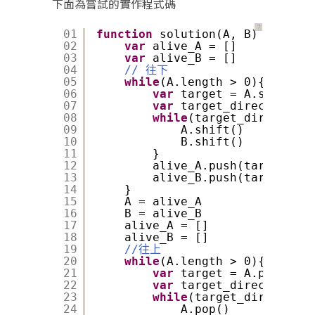
下面為嘗試的實作程式碼
？
01
function
solution(A, B) {
02
var
alive_A = []
03
var
alive_B = []
04
// 往下
05
while
(A.length > 0){
06
var
target = A.shift()
07
var
target_direction = 
08
while
(target_direction 
09
A.shift()
10
B.shift()
11
}
12
alive_A.push(target)
13
alive_B.push(target_dir
14
}
15
A = alive_A
16
B = alive_B
17
alive_A = []
18
alive_B = []
19
//往上
20
while
(A.length > 0){
21
var
target = A.pop()
22
var
target_direction = 
23
while
(target_direction 
24
A.pop()