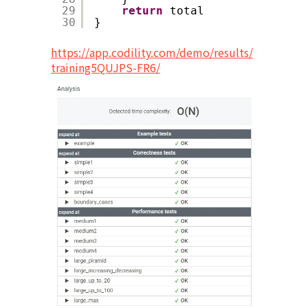
29
return
total
30
}
https://app.codility.com/demo/results/
training5QUJPS-FR6/