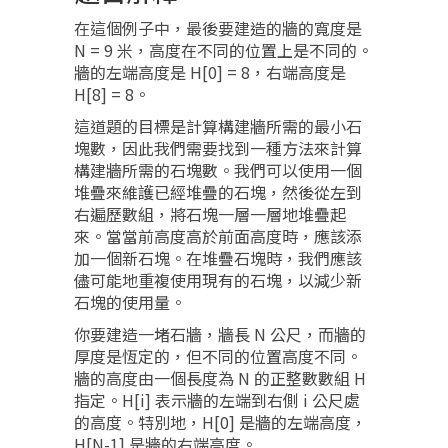
在這個例子中，最後要建造的牆的寬度是
N = 9 米，高度在不同的位置上是不同的。
牆的左端高度是 H[0] = 8，右端高度是
H[8] = 8。
這道題的目標是計算構建牆所需的最小石
塊數，因此我們需要找到一種方法來計算
構建牆所需的石塊數。我們可以使用一個
堆疊來維護已經堆疊的石塊，然後從左到
右遍歷數組，將石塊一層一層地堆疊起
來。當當前高度高於前面高度時，應該添
加一個新石塊。在堆疊石塊時，我們應該
儘可能地重複使用現有的石塊，以減少新
石塊的使用量。
你要建造一堵石牆，牆長 N 公尺，而牆的
厚度是恆定的，但不同的位置高度不同。
牆的高度由一個長度為 N 的正整數數組 H
指定。H[i] 表示牆的左端到右側 i 公尺處
的高度。特別地，H[0] 是牆的左端高度，
H[N-1] 是牆的右端高度。