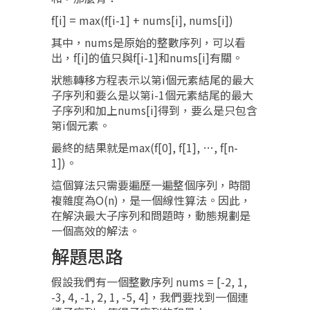
f[i] = max(f[i-1] + nums[i], nums[i])
其中，nums是原始的整數序列，可以看
出，f[i]的值只與f[i-1]和nums[i]有關。
狀態轉移方程表示以第i個元素結尾的最大
子序列和要么是以第i-1個元素結尾的最大
子序列和加上nums[i]得到，要么是只包含
第i個元素。
最終的結果就是max(f[0], f[1], …, f[n-
1])。
這個算法只需要遍歷一遍整個序列，時間
複雜度為O(n)，是一個線性算法。因此，
在解決最大子序列和問題時，動態規劃是
一個高效的解法。
解題思路
假設我們有一個整數序列 nums = [-2, 1,
-3, 4, -1, 2, 1, -5, 4]，我們要找到一個連