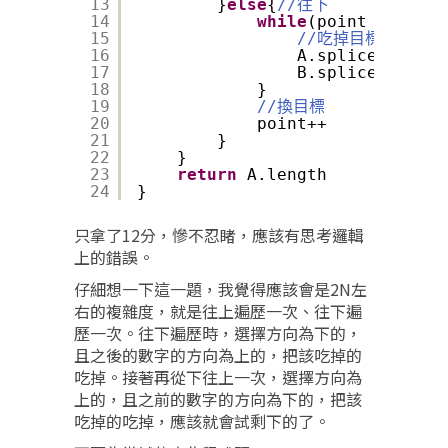
13
}
else
{
//往下
14
while
(point < B.len
15
//吃掉目標
16
A.splice(point+
17
B.splice(point+
18
}
19
//換目標
20
point++
21
}
22
}
23
return
A.length
24
}
只拿了12分，慘不忍睹，應該有思考邏輯
上的錯誤。
仔細想一下這一題，我覺得應該會是2N左
右的複雜度，就是往上遍歷一次、往下遍
歷一次。往下遍歷時，選擇方向為下的，
且之後的數字的方向為上的，把該吃掉的
吃掉。接著再從下往上一次，選擇方向為
上的，且之前的數字的方向為下的，把該
吃掉的吃掉，應該就會試剩下的了。