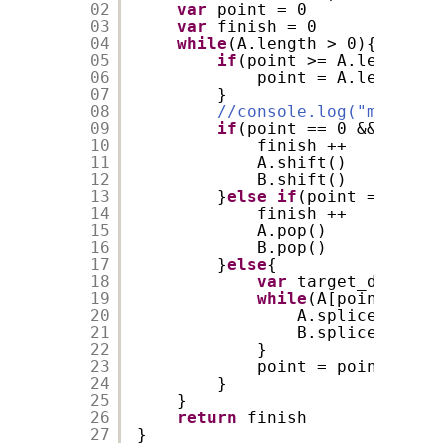
02
var
point = 0
03
var
finish = 0
04
while
(A.length > 0){
05
if
(point >= A.length ){
06
point = A.length-1
07
}
08
//console.log("main", A
09
if
(point == 0 && B[poin
10
finish ++
11
A.shift()
12
B.shift()
13
}
else
if
(point == A.len
14
finish ++
15
A.pop()
16
B.pop()
17
}
else
{
18
var
target_directio
19
while
(A[point] > A[
20
A.splice(point+
21
B.splice(point+
22
}
23
point = point+targe
24
}
25
}
26
return
finish
27
}