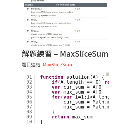
解題練習 – MaxSliceSum
題目連結:
MaxSliceSum
？
01
function
solution(A) {
02
if
(A.length == 0) 
return
0
03
var
cur_sum = A[0]
04
var
max_sum = A[0]
05
for
(
var
i=1;i<A.length;i++)
06
cur_sum = Math.max(A[i]
07
max_sum = Math.max(max_
08
}
09
return
max_sum
10
}