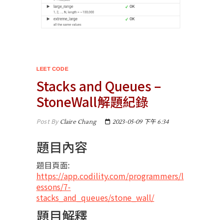
LEET CODE
Stacks and Queues –
StoneWall解題紀錄
Post By
Claire Chang
2023-05-09 下午 6:34
題目內容
題目頁面:
https://app.codility.com/programmers/l
essons/7-
stacks_and_queues/stone_wall/
題目解釋