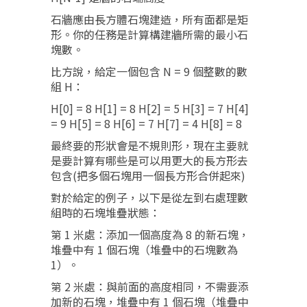
石牆應由長方體石塊建造，所有面都是矩
形。你的任務是計算構建牆所需的最小石
塊數。
比方說，給定一個包含 N = 9 個整數的數
組 H：
H[0] = 8 H[1] = 8 H[2] = 5 H[3] = 7 H[4]
= 9 H[5] = 8 H[6] = 7 H[7] = 4 H[8] = 8
最終要的形狀會是不規則形，現在主要就
是要計算有哪些是可以用更大的長方形去
包含(把多個石塊用一個長方形合併起來)
對於給定的例子，以下是從左到右處理數
組時的石塊堆疊狀態：
第 1 米處：添加一個高度為 8 的新石塊，
堆疊中有 1 個石塊（堆疊中的石塊數為
1）。
第 2 米處：與前面的高度相同，不需要添
加新的石塊，堆疊中有 1 個石塊（堆疊中