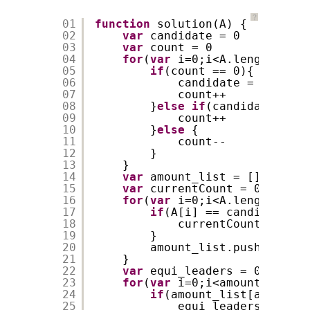
？
01
function
solution(A) {
02
var
candidate = 0
03
var
count = 0
04
for
(
var
i=0;i<A.length;i++)
05
if
(count == 0){
06
candidate = A[i]
07
count++
08
}
else
if
(candidate == A
09
count++
10
}
else
{
11
count--
12
}
13
}
14
var
amount_list = []
15
var
currentCount = 0
16
for
(
var
i=0;i<A.length;i++)
17
if
(A[i] == candidate){
18
currentCount++
19
}
20
amount_list.push(curren
21
}
22
var
equi_leaders = 0
23
for
(
var
i=0;i<amount_list.l
24
if
(amount_list[amount_l
25
equi_leaders++