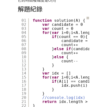
它的時間複雜度是O(n)
解題紀錄
？
01
function
solution(A) {
02
var
candidate = 0
03
var
count = 0
04
for
(
var
i=0;i<A.length;i++)
05
if
(count == 0){
06
candidate = A[i]
07
count++
08
}
else
if
(candidate == A
09
count++
10
}
else
{
11
count--
12
}
13
}
14
var
idx = []
15
for
(
var
i=0;i<A.length;i++)
16
if
(A[i] == candidate){
17
idx.push(i)
18
}
19
}
20
//console.log(idx)
21
return
idx.length > A.lengt
22
}