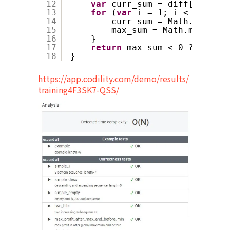
12
var
curr_sum = diff[0]
13
for
(
var
i = 1; i < diff.le
14
curr_sum = Math.max(dif
15
max_sum = Math.max(curr
16
}
17
return
max_sum < 0 ? 0:max_
18
}
https://app.codility.com/demo/results/
training4F3SK7-QSS/