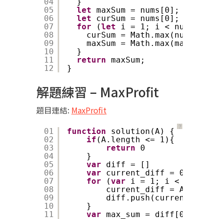
04
}
05
let
maxSum = nums[0];
06
let
curSum = nums[0];
07
for
(
let
i = 1; i < nums.leng
08
curSum = Math.max(nums[i], 
09
maxSum = Math.max(maxSum, c
10
}
11
return
maxSum;
12
}
解題練習 – MaxProfit
題目連結:
MaxProfit
？
01
function
solution(A) {
02
if
(A.length <= 1){
03
return
0
04
}
05
var
diff = []
06
var
current_diff = 0
07
for
(
var
i = 1; i < A.lengt
08
current_diff = A[i] - A
09
diff.push(current_diff)
10
}
11
var
max_sum = diff[0]