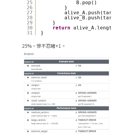
25
B.pop()
26
}
27
alive_A.push(target)
28
alive_B.push(target_dir
29
}
30
return
alive_A.length
31
}
25%，慘不忍睹+1。