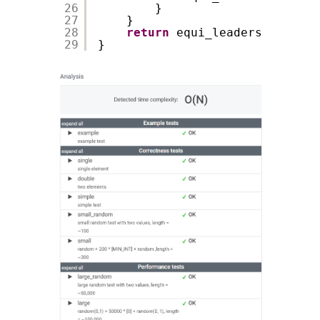
26
}
27
}
28
return
equi_leaders
29
}