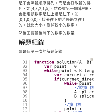
是不會照著順序排列，而是會打散著的排
列，如[4,3,2,1,5]，然後有另一個陣列B，
會指定該數字是往上還是往下，如
[0,1,0,0,0]，接著往下的若是遇到往上
的，就比大小，刪掉較小的數字。
然後回傳最後剩下的數字的數量
解題紀錄
這是我第一次的解題紀錄
？
01
function
solution(A, B) {
02
var
point = 0
03
while
(point < B.length){
04
var
currnet_direction =
05
if
(currnet_direction ==
06
while
(point > 0 && 
07
//吃掉目標
08
A.splice(point,
09
B.splice(point,
10
}
11
//換目標
12
point++