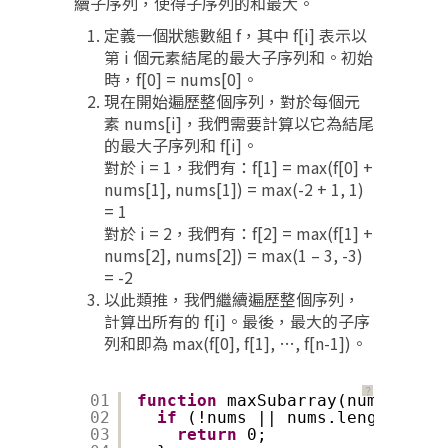
續子序列，使得子序列的和最大。
定義一個狀態數組 f，其中 f[i] 表示以
第 i 個元素結尾的最大子序列和。初始
時，f[0] = nums[0]。
現在開始遍歷整個序列，對於每個元
素 nums[i]，我們需要計算以它為結尾
的最大子序列和 f[i]。
對於 i = 1，我們有：f[1] = max(f[0] +
nums[1], nums[1]) = max(-2 + 1, 1)
= 1
對於 i = 2，我們有：f[2] = max(f[1] +
nums[2], nums[2]) = max(1 – 3, -3)
= -2
以此類推，我們繼續遍歷整個序列，
計算出所有的 f[i]。最後，最大的子序
列和即為 max(f[0], f[1], …, f[n-1])。
？
01
function
maxSubarray(nums) {
02
if
(!nums || nums.length === 
03
return
0;