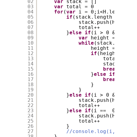
02
var
stack = []
03
var
total = 0
04
for
(
var
i = 0;i<H.length;i+
05
if
(stack.length == 0){
06
stack.push(H[i])
07
total++
08
}
else
if
(i > 0 && H[i-1
09
var
height = H[i-1]
10
while
(stack.length 
11
height = height
12
if
(height < H[i
13
total++
14
stack.push(
15
break
16
}
else
if
(height
17
break
18
}
19
}
20
}
else
if
(i > 0 && H[i-1
21
stack.push(H[i]-H[i
22
total++
23
}
else
if
(i ==  0 && H[i
24
stack.push(H[i])
25
total++
26
}
27
//console.log(i,stack, 
28
}