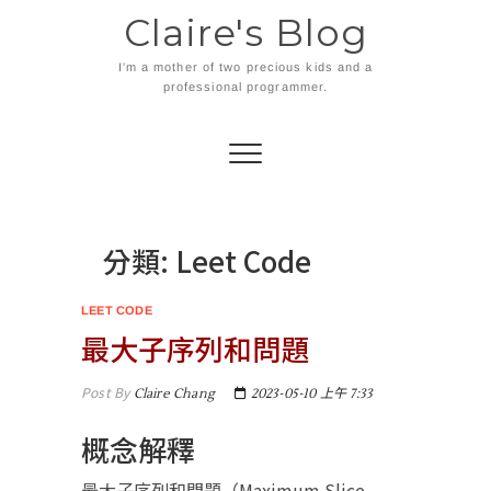
Skip
Claire's Blog
to
content
I'm a mother of two precious kids and a
professional programmer.
分類:
Leet Code
LEET CODE
最大子序列和問題
Post By
Claire Chang
2023-05-10 上午 7:33
概念解釋
最大子序列和問題（Maximum Slice