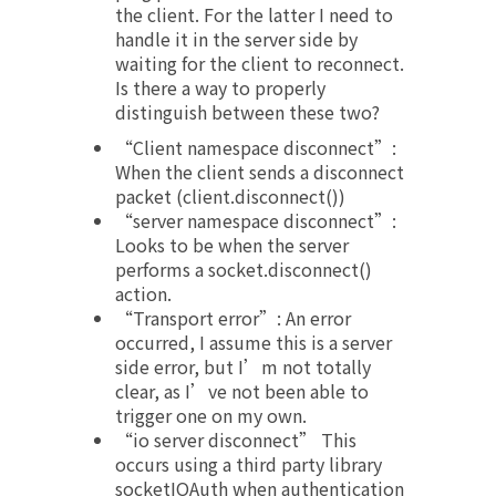
the client. For the latter I need to
handle it in the server side by
waiting for the client to reconnect.
Is there a way to properly
distinguish between these two?
“Client namespace disconnect”:
When the client sends a disconnect
packet (client.disconnect())
“server namespace disconnect”:
Looks to be when the server
performs a socket.disconnect()
action.
“Transport error”: An error
occurred, I assume this is a server
side error, but I’m not totally
clear, as I’ve not been able to
trigger one on my own.
“io server disconnect” This
occurs using a third party library
socketIOAuth when authentication