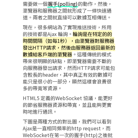
需要做一個
握手(polling)
的動作，然後，
瀏覽器和服務器之間就形成了一條快速通
道。兩者之間就直接可以數據互相傳送。
現在，很多網站為了實現推送技術，所用
的技術都是Ajax 輪詢。
輪詢是在特定的的
時間間隔（如每1秒），由瀏覽器對服務器
發出HTTP請求，然後由服務器返回最新的
數據給客戶端的瀏覽器
。這種傳統的模式
帶來很明顯的缺點，即瀏覽器需要不斷的
向服務器發出請求，然而HTTP請求可能包
含較長的header，其中真正有效的數據可
能只是很小的一部分，顯然這樣會浪費很
多的帶寬等資源。
HTML5 定義的WebSocket 協議，能更好
的節省服務器資源和帶寬，並且能夠更實
時地進行通訊。
下圖是兩種方式的對比圖，我們可以看到
Ajax是一直相同頻率的http request，而
WebSocket在第一次的握手(http)之後就