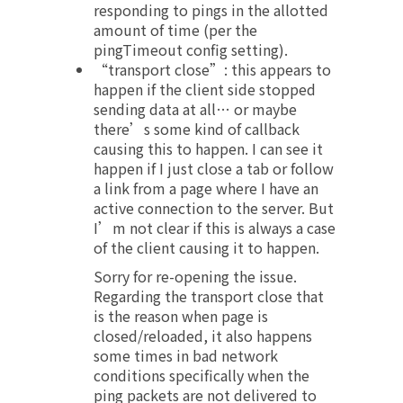
responding to pings in the allotted
amount of time (per the
pingTimeout config setting).
“transport close”: this appears to
happen if the client side stopped
sending data at all… or maybe
there’s some kind of callback
causing this to happen. I can see it
happen if I just close a tab or follow
a link from a page where I have an
active connection to the server. But
I’m not clear if this is always a case
of the client causing it to happen.
Sorry for re-opening the issue.
Regarding the transport close that
is the reason when page is
closed/reloaded, it also happens
some times in bad network
conditions specifically when the
ping packets are not delivered to