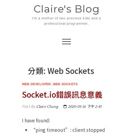
Skip
Claire's Blog
to
content
I'm a mother of two precious kids and a
professional programmer.
分類:
Web Sockets
WEB DEVELOPER
,
WEB SOCKETS
Socket.io錯誤訊息意義
Post By
Claire Chang
2020-03-16 下午 2:43
I have found:
“ping timeout”: client stopped