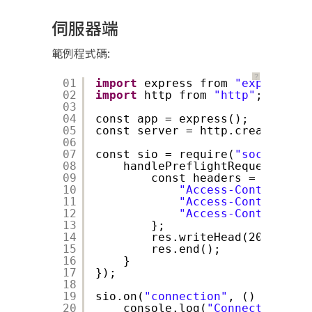
伺服器端
範例程式碼:
？
01
import
express from 
"express"
;
02
import
http from 
"http"
;
03
04
const app = express();
05
const server = http.createServe
06
07
const sio = require(
"socket.io"
08
handlePreflightRequest: (re
09
const headers = {
10
"Access-Control-All
11
"Access-Control-All
12
"Access-Control-All
13
};
14
res.writeHead(200, head
15
res.end();
16
}
17
});
18
19
sio.on(
"connection"
, () => {
20
console.log(
"Connected!"
);