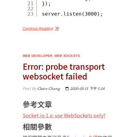
21
});
22
23
server.listen(3000);
Continue Reading
WEB DEVELOPER
,
WEB SOCKETS
Error: probe transport
websocket failed
Post By
Claire Chang
2020-03-13 下午 5:24
參考文章
Socket.io 1.x: use WebSockets only?
相關參數