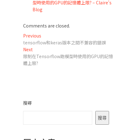
型時使用的GPU的記憶體上限? – Claire's
Blog
Comments are closed.
文
Previous
Previous
post:
tensorflow和keras版本之間不兼容的錯誤
章
Next
Next
導
post:
限制在Tensorflow跑模型時使用的GPU的記憶
體上限?
覽
搜尋
搜尋