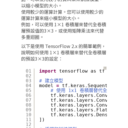
以縮小模型的大小。
使用較少的運算計算。您可以使用較少的
運算計算來縮小模型的大小。
例如，可以使用 1×1 卷積層來替代全卷積
層預設值的3×3，或使用矩陣乘法來代替
多重迴圈。
以下是使用 TensorFlow 2.x 的簡單範例，
說明如何使用 1×1 卷積層來替代全卷積層
的預設3×3的設定：
？
01
import
tensorflow as tf
02
03
# 建立模型
04
model 
=
tf.keras.Sequential([
05
# 使用 1x1 卷積層替代全卷積層
06
tf.keras.layers.Conv2D(
64
, 
07
tf.keras.layers.Conv2D(
64
, 
08
tf.keras.layers.Conv2D(
64
, 
09
tf.keras.layers.Flatten(),
10
tf.keras.layers.Dense(
10
, a
11
])
12