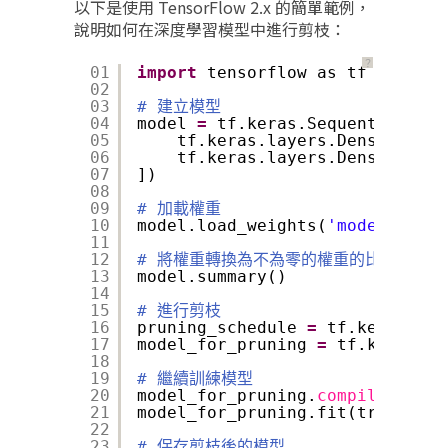
以下是使用 TensorFlow 2.x 的簡單範例，
說明如何在深度學習模型中進行剪枝：
？
01
import
tensorflow as tf
02
03
# 建立模型
04
model 
=
tf.keras.Sequential([
05
tf.keras.layers.Dense(
128
, 
06
tf.keras.layers.Dense(
10
, a
07
])
08
09
# 加載權重
10
model.load_weights(
'model_weigh
11
12
# 將權重轉換為不為零的權重的比例
13
model.summary()
14
15
# 進行剪枝
16
pruning_schedule 
=
tf.keras.mix
17
model_for_pruning 
=
tf.keras.mi
18
19
# 繼續訓練模型
20
model_for_pruning.
compile
(optim
21
model_for_pruning.fit(train_dat
22
23
# 保存剪枝後的模型