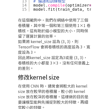
13
# 編譯和訓練模型
14
model.
compile
(optimizer
=
'adam'
,
15
model.fit(train_data, train_lab
在這個範例中，我們在網絡中使用了三個
卷積層，其中第一個和第三個使用 1×1 卷
積核。這有助於縮小模型的大小，同時保
留了運算計算的效率。
如果將 kernel_size 設為 (3, 3)，則
TensorFlow 會將卷積核的高度設為 3，寬
度設為 3。
因此將kernel_size 設定為3或是 (3, 3)，
卷積核的大小都是 3×3，沒有任何意義上
的差別。
修改kernel size
在使用 CNN 時，通常會將較大的 kernel
size 放在較早的卷積層，較小的 kernel
size 放在較深的卷積層。這樣做的目的是
要讓模型能夠先捕捉到較大的特徵，再細
究較小的特徵。