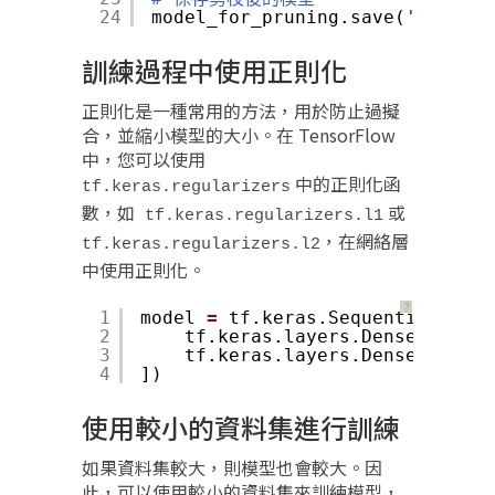
24
model_for_pruning.save(
'pruned_
訓練過程中使用正則化
正則化是一種常用的方法，用於防止過擬
合，並縮小模型的大小。在 TensorFlow
中，您可以使用
中的正則化函
tf.keras.regularizers
數，如
或
tf.keras.regularizers.l1
，在網絡層
tf.keras.regularizers.l2
中使用正則化。
？
1
model 
=
tf.keras.Sequential([
2
tf.keras.layers.Dense(
128
, k
3
tf.keras.layers.Dense(
10
, ac
4
])
使用較小的資料集進行訓練
如果資料集較大，則模型也會較大。因
此，可以使用較小的資料集來訓練模型，