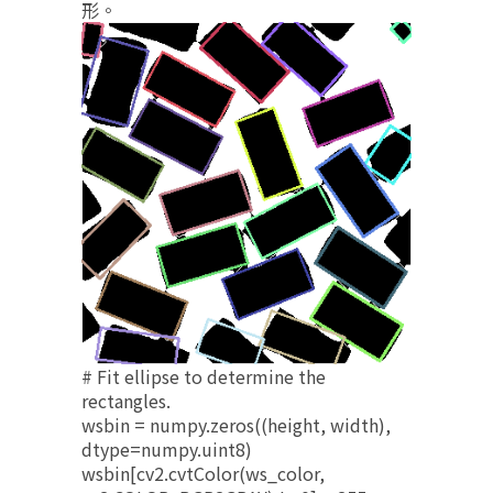
形。
# Fit ellipse to determine the
rectangles.
wsbin = numpy.zeros((height, width),
dtype=numpy.uint8)
wsbin[cv2.cvtColor(ws_color,