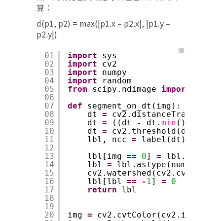
算：
d(p1, p2) = max(|p1.x – p2.x|, |p1.y –
p2.y|)
？
01
import
sys
02
import
cv2
03
import
numpy
04
import
random
05
from
scipy.ndimage 
import
label
06
07
def
segment_on_dt(img):
08
dt 
=
cv2.distanceTransform(
09
dt 
=
((dt 
-
dt.
min
()) 
/
(dt
10
dt 
=
cv2.threshold(dt, 
100
,
11
lbl, ncc 
=
label(dt)
12
13
lbl[img 
=
=
0
] 
=
lbl.
max
() 
+
14
lbl 
=
lbl.astype(numpy.int3
15
cv2.watershed(cv2.cvtColor(
16
lbl[lbl 
=
=
-
1
] 
=
0
17
return
lbl
18
19
20
img 
=
cv2.cvtColor(cv2.imread(s