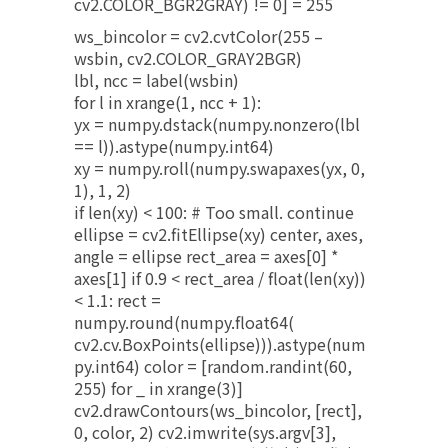
cv2.COLOR_BGR2GRAY) != 0] = 255
ws_bincolor = cv2.cvtColor(255 –
wsbin, cv2.COLOR_GRAY2BGR)
lbl, ncc = label(wsbin)
for l in xrange(1, ncc + 1):
yx = numpy.dstack(numpy.nonzero(lbl
== l)).astype(numpy.int64)
xy = numpy.roll(numpy.swapaxes(yx, 0,
1), 1, 2)
if len(xy) < 100: # Too small. continue
ellipse = cv2.fitEllipse(xy) center, axes,
angle = ellipse rect_area = axes[0] *
axes[1] if 0.9 < rect_area / float(len(xy))
< 1.1: rect =
numpy.round(numpy.float64(
cv2.cv.BoxPoints(ellipse))).astype(num
py.int64) color = [random.randint(60,
255) for _ in xrange(3)]
cv2.drawContours(ws_bincolor, [rect],
0, color, 2) cv2.imwrite(sys.argv[3],