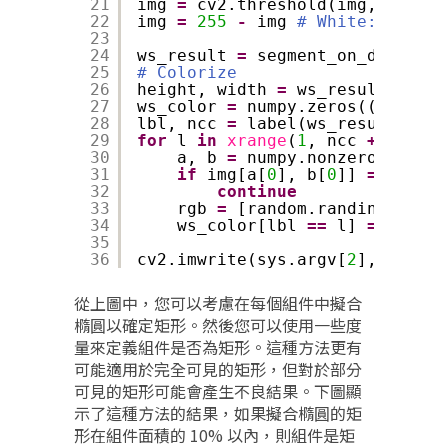
21
img 
=
cv2.threshold(img, 
0
, 
255
22
img 
=
255
-
img 
# White: object
23
24
ws_result 
=
segment_on_dt(img)
25
# Colorize
26
height, width 
=
ws_result.shape
27
ws_color 
=
numpy.zeros((height,
28
lbl, ncc 
=
label(ws_result)
29
for
l 
in
xrange
(
1
, ncc 
+
1
):
30
a, b 
=
numpy.nonzero(lbl 
=
=
31
if
img[a[
0
], b[
0
]] 
=
=
0
: 
# 
32
continue
33
rgb 
=
[random.randint(
0
, 
25
34
ws_color[lbl 
=
=
l] 
=
tuple
(
35
36
cv2.imwrite(sys.argv[
2
], ws_col
從上圖中，您可以考慮在每個組件中擬合
橢圓以確定矩形。然後您可以使用一些度
量來定義組件是否為矩形。這種方法更有
可能適用於完全可見的矩形，但對於部分
可見的矩形可能會產生不良結果。下圖顯
示了這種方法的結果，如果擬合橢圓的矩
形在組件面積的 10% 以內，則組件是矩