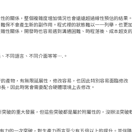
線性的關係，整個複雜度增加情況也會遠遠超過線性預估的結果
，難保不會產生新的副作用。程式裡的狀態難以一一列舉，也更
複雜性關係，開發時也容易遇到溝通困難、時程落後、成本超支
、不同語言、不同介面等等….。
思考的產物，有無限延展性，修改容易，也因此特別容易面臨修改
來的長，因此時常會需要配合硬體環境上去修改。
所突破的重大發展，但這些突破都是屬於附屬性的，沒辦法突破
有力的一次突破，對生產力而言至少有五倍以上的提升。並伴隨