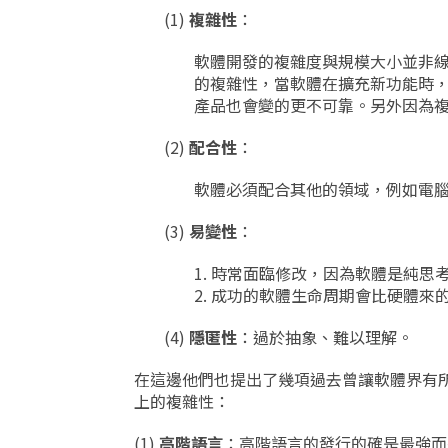
(1)
複雜性
：
軟體開發的複雜度與規模大小並非
的複雜性，當軟體在擴充新功能時
產品也會變的更不可靠。另外因為
(2)
配合性
：
軟體必須配合其他的領域，例如電腦
(3)
易變性
：
1. 時常面臨修改，因為軟體是純
2. 成功的軟體生命周期會比硬體
(4)
隱匿性
：過於抽象、難以理解。
在這邊他們也提出了幾項過去曾讓軟體界有
上的複雜性：
(1)
高階語言
：高階語言的發行的確是最強而