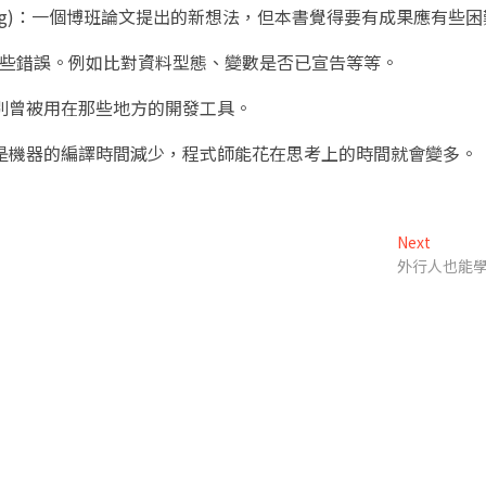
ogramming)：一個博班論文提出的新想法，但本書覺得要有成果應有些
的某些錯誤。例如比對資料型態、變數是否已宣告等等。
類別曾被用在那些地方的開發工具。
，若是機器的編譯時間減少，程式師能花在思考上的時間就會變多。
Next
Next
post:
外行人也能學