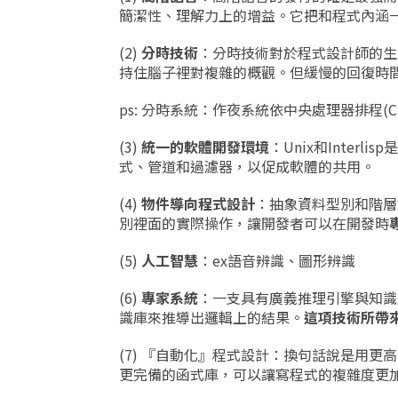
簡潔性、理解力上的增益。它把和程式內涵
(2)
分時技術
：分時技術對於程式設計師的生
持住腦子裡對複雜的概觀。但緩慢的回復時
ps: 分時系統：作夜系統依中央處理器排程(CPU
(3)
統一的軟體開發環境
：Unix和Inter
式、管道和過濾器，以促成軟體的共用。
(4)
物件導向程式設計
：抽象資料型別和階層
別裡面的實際操作，讓開發者可以在開發時
(5)
人工智慧
：ex語音辨識、圖形辨識
(6)
專家系統
：一支具有廣義推理引擎與知識
識庫來推導出邏輯上的結果。
這項技術所帶
(7) 『自動化』程式設計：換句話說是用
更完備的函式庫，可以讓寫程式的複雜度更