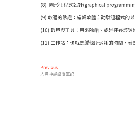
(8) 圖形化程式設計(graphical pr
(9) 軟體的驗證：編輯軟體自動驗證程式
(10) 環境與工具：用來除錯、或是搜尋該
(11) 工作站：也就是編輯所消耗的時間
文
Previous
Previous
post:
人月神話讀後筆記
章
導
覽