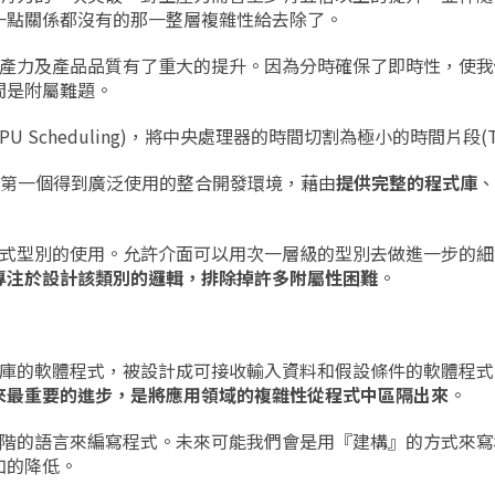
一點關係都沒有的那一整層複雜性給去除了。
產力及產品品質有了重大的提升。因為分時確保了即時性，使我
間是附屬難題。
 Scheduling)，將中央處理器的時間切割為極小的時間片段(Time
lisp是第一個得到廣泛使用的整合開發環境，藉由
提供完整的程式庫
式型別的使用。允許介面可以用次一層級的型別去做進一步的細
專注於設計該類別的邏輯，排除掉許多附屬性困難
。
庫的軟體程式，被設計成可接收輸入資料和假設條件的軟體程式
來最重要的進步，是將應用領域的複雜性從程式中區隔出來
。
更高階的語言來編寫程式。未來可能我們會是用『建構』的方式來
加的降低。