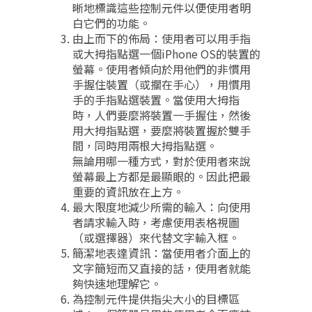
晰地標識這些控制元件以便使用者明
白它們的功能。
由上而下的佈局：使用者可以用手指
或大拇指點選一個iPhone OS的裝置的
螢幕。使用者傾向於用他們的非慣用
手握住裝置（或擱在手心），用慣用
手的手指點選裝置。當使用大拇指
時，人們要麼將裝置一手握住，然後
用大拇指點選，要麼將裝置握於雙手
間，同時用兩根大拇指點選。
無論用哪一種方式，對於使用者來說
螢幕最上方都是最顯眼的。因此把最
重要的資訊放在上方。
最大限度地減少所需的輸入：向使用
者請求輸入時，考慮使用表格視圖
（或選擇器）來代替文字輸入框。
簡潔地表達資訊：當使用者介面上的
文字簡短而又直接的話，使用者就能
夠快速地理解它。
為控制元件提供指尖大小的目標區