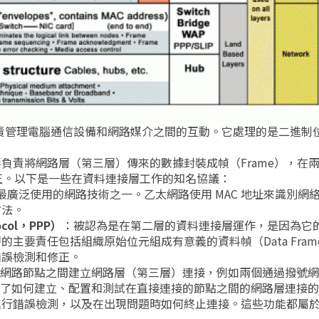
責管理電腦通信設備和網路媒介之間的互動。它處理的是二進制
負責將網路層（第三層）傳來的數據封裝成幀（Frame），在
正。以下是一些在資料連接層工作的知名協議：
最廣泛使用的網路技術之一。乙太網路使用 MAC 地址來識別網
方法。
ocol，PPP）
：被認為是在第二層的資料連接層運作，是因為它
主要責任包括組織原始位元組成有意義的資料幀（Data Fram
錯誤檢測和修正。
的網路節點之間建立網路層（第三層）連接，例如兩個通過撥號
義了如何建立、配置和測試在直接連接的節點之間的網路層連接
行錯誤檢測，以及在出現問題時如何終止連接。這些功能都屬於O