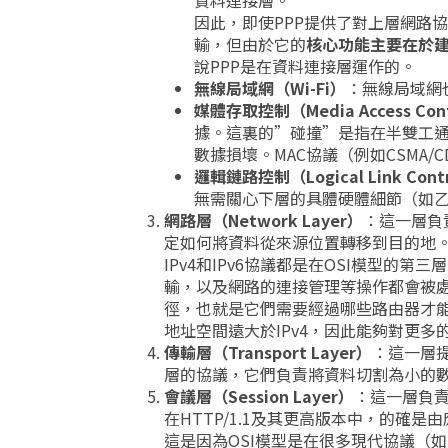
資料連接層。
因此，即使PPP提供了對上層網路
輸，但由於它的
核心功能主要在於
說PPP是在資料連接層運作的。
無線局域網（Wi-Fi）
：無線局域網
媒體存取控制（Media Access Con
據。這裏的”碰撞”是指在半雙工
數據損壞。MAC協議（例如CSMA
邏輯鏈路控制（Logical Link Cont
無需關心下層的具體硬體細節（如
網路層（Network Layer）
：這一層負
定如何將資料從來源位置轉移到目的地
IPv4和IPv6協議都是在OSI模型的第三
輸，以及網路的連接管理等操作都會被處
徑，也就是它們需要經過哪些路由器才能到
地址空間遠大於IPv4，因此能夠對更
傳輸層（Transport Layer）
：這一層提供
層的協議，它們負責將資料切割為小的
會議層（Session Layer）
：這一層負
在HTTP/1.1及其更高版本中，的確
這是因為OSI模型是在很多現代協議（如