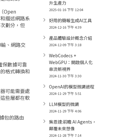
升生產力
2025-01-16 下午 12:04
Open
理解和描述網路系
好用的簡報生成AI工具
層次劃分，但
2024-12-16 下午 4:39
產品體驗設計概念介紹
傳輸、網路交
2024-12-09 下午 3:18
WebCodecs +
WebGPU：開啟個人化
確保數據可靠
串流新視界
料的格式轉換和
2024-11-30 下午 3:30
OpenAI的模型微調過程
服器可能需要處
2024-11-29 下午 5:51
於這些層都在軟
LLM模型的微調
2024-11-29 下午 4:06
數據包的路由
吳恩達:前瞻 AI Agents，
顛覆未來想像
2024-11-28 下午 7:14