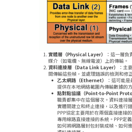
實體層（Physical Layer）
：這一層負
媒介（如電纜、無線電波）上的傳輸。
資料連接層（Data Link Layer）
：主要
間傳輸這些幀，並處理錯誤的檢測和修
乙太網路（Ethernet）
：這可能是
提供在本地網絡範圍內傳輸數據的
點對點協議（Point-to-Point Prot
職責都集中在這個層次。資料連接層的
實體間建立和終止連接，以及進行
PPP協定主要用於在兩個直接連接
專用線路直接連接的系統。PPP定
如何將網路層封包封裝成幀、如何進