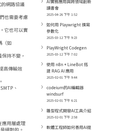
AI實務應用與跨領域創新
代的網路協議
讀書會
2025-04-26 下午 1:52
我們也需要考慮
如何用 Playwright 撰寫
。它也可以實
參數化
2025-03-12 下午 9:23
碼（如
PlayWright Codegen
2025-03-12 下午 7:02
語義保持不變，
使用 n8n + LineBot 搭
，提高傳輸效
建 RAG AI 應用
2025-02-01 下午 9:44
。
SMTP、
codeium的AI編輯器
windsurf
2025-02-01 下午 6:21
雛型程式開發AI工具介紹
2025-02-01 下午 2:58
在應用層處理
軟體工程師如何善用AI提
不是絕對的。