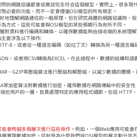
實際的網路協議都會或應該完全符合這個模型。實際上，很多現
現必要的功能，而不一定會遵循OSI模型的所有規定。
更好地理解網路通信的一般原理，但在研究具體的網路協議時，
為方式，這些可能會與OSI模型的某些預期行為有所不同。
層對資料進行編碼和轉換，以確保數據能夠由接收端的系統理解
主要涉及以下操作:
為UTF-8，或者從一種語言編碼（如拉丁文）轉換為另一種語言編
SON，或者將CSV轉換為EXCEL。在此過程中，數據的結構和
RAR、GZIP等壓縮算法進行壓縮和解壓縮，以減少數據的體積
RSA等加密算法對數據進行加密，確保數據在網路傳輸中的安全性
接近用戶的一層，負責處理特定的應用程式細節。包括 HTTP、
可能會跨越多個層次進行這些操作
。例如，一個Web應用可能會
層實現數據加密。這就是為什麼我們說OSI模型的層次劃分並