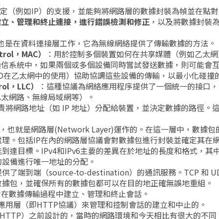
協定（例如IP）的支援，並能夠將網路層的數據封裝為幀並在點
建立、管理和終止連接，進行錯誤檢測和修正
，以及將數據封裝
也是在資料連接層工作，它為無線網絡提供了傳輸數據的方法。
trol，MAC）
：用於控制多個裝置如何在共享媒體（例如乙太網
通信系統中，如果兩個或多個設備同時嘗試發送數據，則可能會
/CD在乙太網中的使用）協助協調這些設備的傳輸，以最小化碰撞
rol，LLC）
：這種協議為網絡應用程序提供了一個統一的接口，
乙太網路、無線局域網等）。
責將網路地址（如 IP 地址）分配給裝置，並決定數據的路徑。
。
層，也就是網路層(Network Layer)運作的。在這一層中，數據
理。包括IP在內的網路層協議會對數據包進行封裝並確定其在
達目標。IPv4和IPv6主要的差異在於地址的長度和格式，其中I
多的設備進行唯一地址的分配。
了端到端（source-to-destination）的通訊服務。TCP 和 
數據包，並確保所有的數據包都可以在目的地正確無誤地重組。
責在數據傳輸過程中建立、管理和終止會話。
是由應用層（即HTTP協議）來管理和控制會話的建立和中止的。
HTTP）之前設計的，當時的網路環境和今天相比有很大的不同。