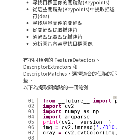
尋找目標圖像的關鍵點(Keypoints)
從這些關鍵點(Keypoints)中提取描述
符(des)
尋找場景圖像的關鍵點
從關鍵點提取描述符
通過匹配器匹配描述符
分析圖片內容尋找目標圖像
有不同類別的 FeatureDetectors、
DescriptorExtractors 和
DescriptorMatches，選擇適合的任務的那
些。
以下為提取關鍵點的一個範例
？
01
from
__future__ 
import
print_fu
02
import
cv2
03
import
numpy as np
04
import
argparse
05
print
(cv2.__version__)
06
img 
=
cv2.imread(
'./D10.jpg'
, c
07
gray 
=
cv2.cvtColor(img, cv2.CO
08