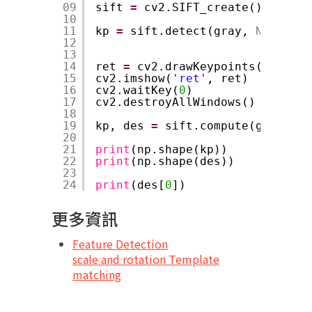
09
sift 
=
cv2.SIFT_create()
10
11
kp 
=
sift.detect(gray, 
None
)
12
13
14
ret 
=
cv2.drawKeypoints(gray, k
15
cv2.imshow(
'ret'
, ret)
16
cv2.waitKey(
0
)
17
cv2.destroyAllWindows()
18
19
kp, des 
=
sift.compute(gray, kp
20
21
print
(np.shape(kp))
22
print
(np.shape(des))
23
24
print
(des[
0
])
更多資訊
Feature Detection
scale and rotation Template
matching