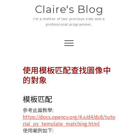
Skip
Claire's Blog
to
content
I'm a mother of two precious kids and a
professional programmer.
使用模板匹配查找圖像中
的對象
模板匹配
參考此篇教學:
https://docs.opencv.org/4.x/d4/dc6/tuto
rial_py_template_matching.html
使用範例如下: