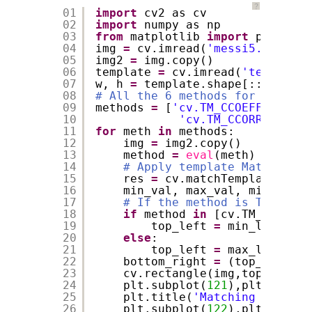
？
01
import
cv2 as cv
02
import
numpy as np
03
from
matplotlib 
import
pyplot a
04
img 
=
cv.imread(
'messi5.jpg'
,
0
)
05
img2 
=
img.copy()
06
template 
=
cv.imread(
'template.
07
w, h 
=
template.shape[::
-
1
]
08
# All the 6 methods for compari
09
methods 
=
[
'cv.TM_CCOEFF'
, 
'cv.
10
'cv.TM_CCORR_NORMED
11
for
meth 
in
methods:
12
img 
=
img2.copy()
13
method 
=
eval
(meth)
14
# Apply template Matching
15
res 
=
cv.matchTemplate(img,
16
min_val, max_val, min_loc, 
17
# If the method is TM_SQDIF
18
if
method 
in
[cv.TM_SQDIFF,
19
top_left 
=
min_loc
20
else
:
21
top_left 
=
max_loc
22
bottom_right 
=
(top_left[
0
]
23
cv.rectangle(img,top_left, 
24
plt.subplot(
121
),plt.imshow
25
plt.title(
'Matching Result'
26
plt.subplot(
122
),plt.imshow