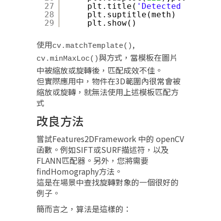
27
plt.title(
'Detected Point'
)
28
plt.suptitle(meth)
29
plt.show()
使用
,
cv.matchTemplate()
與方式，當模板在圖片
cv.minMaxLoc()
中被縮放或旋轉後，匹配成效不佳。
但實際應用中，物件在3D範圍內很常會被
縮放或旋轉，就無法使用上述模板匹配方
式
改良方法
嘗試Features2DFramework 中的 openCV
函數。例如SIFT或SURF描述符，以及
FLANN匹配器。另外，您將需要
findHomography方法。
這是在場景中查找旋轉對象的一個很好的
例子。
簡而言之，算法是這樣的：