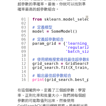
超參數的準確率。最後，你就可以找到準
確率最高的超參數組合。
？
01
from
sklearn.model_selection 
im
02
03
# 定義模型
04
model 
=
SomeModel()
05
06
# 定義超參數組合
07
param_grid 
=
{
'learning_rate'
: 
08
'regularization_r
09
'batch_size'
: [
32
10
11
# 使用網格搜索尋找最佳超參數組合
12
grid_search 
=
GridSearchCV(mode
13
grid_search.fit(X_train, y_trai
14
15
# 輸出最佳超參數組合
16
print
(grid_search.best_params_)
在這個範例中，定義了三個超參數：學習
率、正則化率和批量大小。我們將每個超
參數的可能取值列出來，然後使用
GridSearchCV 進行網格搜索。最後輸出最