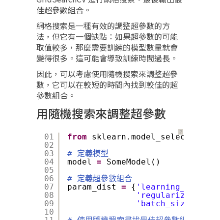
佳超參數組合。
網格搜索是一種有效的調整超參數的方
法，但它有一個缺點：如果超參數的可能
取值較多，那麼需要訓練的模型數量就會
變得很多。這可能會導致訓練時間過長。
因此，可以考慮使用隨機搜索來調整超參
數，它可以在較短的時間內找到較佳的超
參數組合。
用隨機搜索來調整超參數
？
01
from
sklearn.model_selection 
im
02
03
# 定義模型
04
model 
=
SomeModel()
05
06
# 定義超參數組合
07
param_dist 
=
{
'learning_rate'
: 
08
'regularization_r
09
'batch_size'
: [
32
10