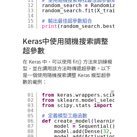
11
# 使用隨機搜索尋找最佳超參數組合
12
random_search 
=
RandomizedSearc
13
random_search.fit(X_train, y_tr
14
15
# 輸出最佳超參數組合
16
print
(random_search.best_params
Keras中使用隨機搜索調整
超參數
在 Keras 中，可以使用 fit() 方法來訓練模
型，並在調用該方法時傳遞超參數。以下
是一個使用隨機搜索調整 Keras 模型超參
數的範例：
？
01
from
keras.wrappers.scikit_lear
02
from
sklearn.model_selection 
im
03
from
scipy.stats 
import
uniform
04
05
# 定義模型工廠函數
06
def
create_model(learning_rate
=
07
model 
=
Sequential()
08
model.add(Dense(
32
, input_d
09
model.add(Activation(
'relu'