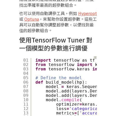
找出準確率最高的超參數組合。
也可以使用自動調參工具，例如
Hyperopt
或
Optuna
，來幫助你設置超參數。這些工
具可以自動幫你調整超參數，以便找到最
佳的超參數組合。
使用TensorFlow Tuner 對
一個模型的參數進行調優
？
01
import
tensorflow as tf
02
from
tensorflow 
import
keras
03
from
tensorflow.keras 
import
la
04
05
# Define the model
06
def
build_model(hp):
07
model 
=
keras.Sequential()
08
model.add(layers.Dense(unit
09
model.add(layers.Dense(
10
, 
10
model.
compile
(
11
optimizer
=
keras.optimiz
12
loss
=
'categorical_cross
13
metrics
=
[
'accuracy'
])