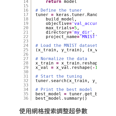
14
return
model
15
16
# Define the tuner
17
tuner 
=
keras.tuner.RandomSearc
18
build_model,
19
objective
=
'val_accuracy'
,
20
max_trials
=
5
,
21
directory
=
'my_dir'
,
22
project_name
=
'MNIST'
)
23
24
# Load the MNIST dataset
25
(x_train, y_train), (x_val, y_v
26
27
# Normalize the data
28
x_train 
=
x_train.reshape(
-
1
, 
7
29
x_val 
=
x_val.reshape(
-
1
, 
784
).
30
31
# Start the tuning
32
tuner.search(x_train, y_train, 
33
34
# Print the best model
35
best_model 
=
tuner.get_best_mod
36
best_model.summary()
使用網格搜索調整超參數