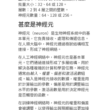
批量大小：32、64 或 128。
層數：2 到 4 層之間的整數。
神經元數量：64、128 或 256。
甚麼是神經元
神經元（neuron）是生物神經系統中的基
本單元，它負責接收、處理和傳遞信息。
在人類大腦中，神經元通過樹狀結構相互
連接，形成了神經網絡。
在人工神經網絡中，神經元也是基本單
元。它們通過連接形成了多層結構，用於
解決各種複雜的計算和學習任務。神經元
通常由
輸入、權重、偏差和激活函數
組
成。輸入是神經元接收的數據，權重是用
於計算輸出的參數，偏差是用於調整輸出
水平的參數，激活函數是用於決定神經元
是否觸發的函數。
在訓練神經網絡時，神經元的權重和偏差
會被調整，以使得輸出與預期輸出更加接