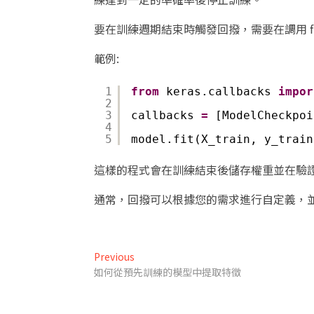
要在訓練週期結束時觸發回撥，需要在調用 fit() 
範例:
1
from
keras.callbacks 
impor
2
3
callbacks 
=
[ModelCheckpoi
4
5
model.fit(X_train, y_train
這樣的程式會在訓練結束後儲存權重並在驗
通常，回撥可以根據您的需求進行自定義，
文
Previous
Previous
post:
如何從預先訓練的模型中提取特徵
章
導