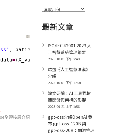
彙
整
最新文章
？
ISO/IEC 42001:2023 人
oss'
, patience
=
2
)]
工智慧系統管理綱要
2025-10-01 下午 2:40
_data
=
(X_val, y_val))
歐盟《人工智慧法案》
介紹
2025-10-01 下午 12:01
論文研讀：AI 工具對軟
體開發與架構的影響
2025-09-21 上午 1:56
Next
t
post:
nse全連接層介紹
gpt-oss介紹OpenAI 發
布 gpt-oss-120B 與
gpt-oss-20B：開源推理