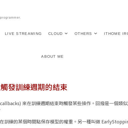
l programmer.
LIVE STREAMING
CLOUD
OTHERS
ITHOME I
ABOUT ME
s)來觸發訓練週期的結束
用回撥 (callbacks) 來在訓練週期結束時觸發某些操作。回撥是一個
。
，它能在訓練的某個時間點保存模型的權重。另一種叫做 EarlyStopp