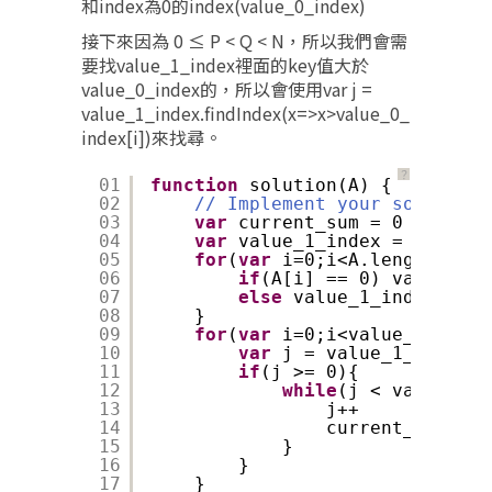
和index為0的index(value_0_index)
接下來因為 0 ≤ P < Q < N，所以我們會需
要找value_1_index裡面的key值大於
value_0_index的，所以會使用var j =
value_1_index.findIndex(x=>x>value_0_
index[i])來找尋。
？
01
function
solution(A) {
02
// Implement your solution 
03
var
current_sum = 0
04
var
value_1_index = [], val
05
for
(
var
i=0;i<A.length;i++)
06
if
(A[i] == 0) value_0_i
07
else
value_1_index.push
08
}
09
for
(
var
i=0;i<value_0_index
10
var
j = value_1_index.f
11
if
(j >= 0){
12
while
(j < value_1_i
13
j++
14
current_sum++
15
}
16
}
17
}