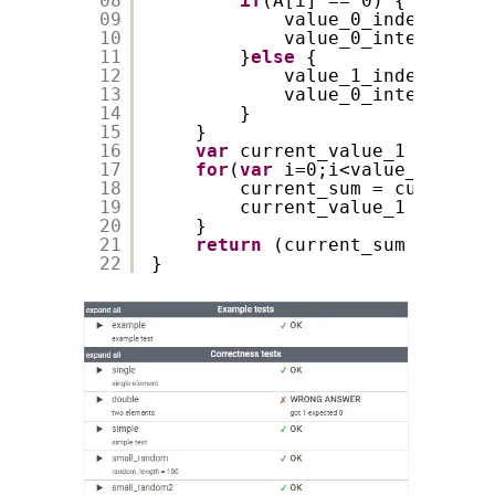
08
if
(A[i] == 0) {
09
value_0_index.push(
10
value_0_interval[va
11
}
else
{
12
value_1_index.push(
13
value_0_interval[va
14
}
15
}
16
var
current_value_1 = value
17
for
(
var
i=0;i<value_0_index
18
current_sum = current_s
19
current_value_1 = curre
20
}
21
return
(current_sum > 10000
22
}