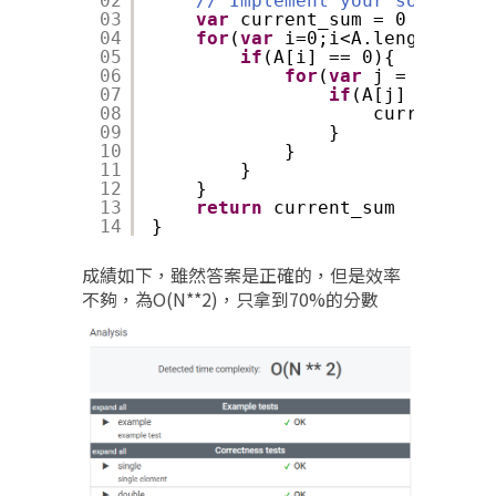
02
// Implement your solution 
03
var
current_sum = 0
04
for
(
var
i=0;i<A.length;i++)
05
if
(A[i] == 0){
06
for
(
var
j = i;j<A.l
07
if
(A[j] == 1){
08
current_sum
09
}
10
}
11
}
12
}
13
return
current_sum
14
}
成績如下，雖然答案是正確的，但是效率
不夠，為O(N**2)，只拿到70%的分數