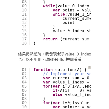
08
}
09
while
(value_0_index.length 
10
var
point = value_1_ind
11
while
(value_1_index[poi
12
current_sum++
13
point--
14
}
15
value_0_index.shift();
16
}
17
return
(current_sum > 10000
18
}
結果仍然超時，我發現似乎value_0_index
也可以不用刪，改回使用for迴圈看看
？
01
function
solution(A) {
02
// Implement your solution 
03
var
current_sum = 0
04
var
value_1_index = [], val
05
for
(
var
i=0;i<A.length;i++)
06
if
(A[i] == 0) value_0_i
07
else
value_1_index.push
08
}
09
for
(
var
i=0;i<value_0_index
10
var
pointer = value_1_i