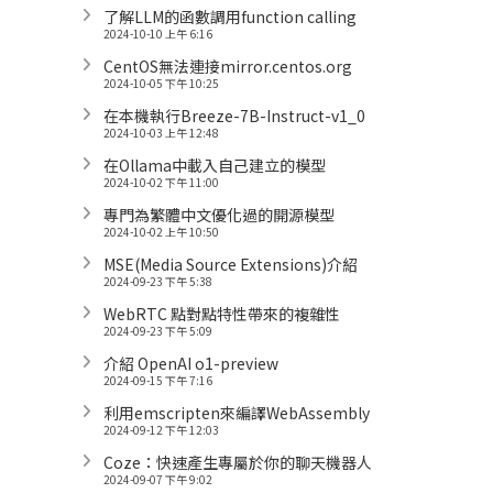
了解LLM的函數調用function calling
2024-10-10 上午 6:16
CentOS無法連接mirror.centos.org
2024-10-05 下午 10:25
在本機執行Breeze-7B-Instruct-v1_0
2024-10-03 上午 12:48
在Ollama中載入自己建立的模型
2024-10-02 下午 11:00
專門為繁體中文優化過的開源模型
2024-10-02 上午 10:50
MSE(Media Source Extensions)介紹
2024-09-23 下午 5:38
WebRTC 點對點特性帶來的複雜性
2024-09-23 下午 5:09
介紹 OpenAI o1-preview
2024-09-15 下午 7:16
利用emscripten來編譯WebAssembly
2024-09-12 下午 12:03
Coze：快速產生專屬於你的聊天機器人
2024-09-07 下午 9:02