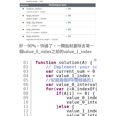
好…90%，快過了，一開始就要除去第一
個value_0_index之前的value_1_index
？
01
function
solution(A) {
02
// Implement your solution 
03
var
current_sum = 0
04
var
value_1_index = [], val
05
//紀錄兩個0中間經過的1
06
var
value_0_interval = []
07
for
(
var
i=A.indexOf(0);i<A.
08
if
(A[i] == 0) {
09
value_0_index.push(
10
value_0_interval[va
11
}
else
{
12
value_1_index.push(
13
value_0_interval[va