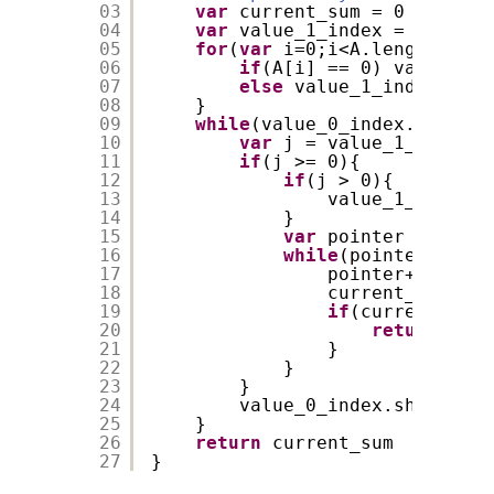
03
var
current_sum = 0
04
var
value_1_index = [], val
05
for
(
var
i=0;i<A.length;i++)
06
if
(A[i] == 0) value_0_i
07
else
value_1_index.push
08
}
09
while
(value_0_index.length 
10
var
j = value_1_index.f
11
if
(j >= 0){
12
if
(j > 0){
13
value_1_index.s
14
}
15
var
pointer = 0
16
while
(pointer < val
17
pointer++
18
current_sum++
19
if
(current_sum 
20
return
-1
21
}
22
}
23
}
24
value_0_index.shift();
25
}
26
return
current_sum
27
}