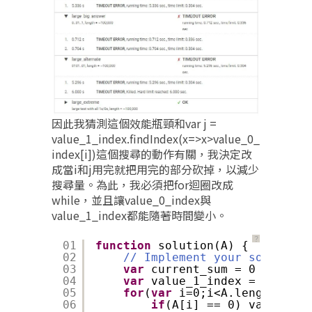
因此我猜測這個效能瓶頸和var j =
value_1_index.findIndex(x=>x>value_0_
index[i])這個搜尋的動作有關，我決定改
成當i和j用完就把用完的部分砍掉，以減少
搜尋量。為此，我必須把for迴圈改成
while，並且讓value_0_index與
value_1_index都能隨著時間變小。
？
01
function
solution(A) {
02
// Implement your solution 
03
var
current_sum = 0
04
var
value_1_index = [], val
05
for
(
var
i=0;i<A.length;i++)
06
if
(A[i] == 0) value_0_i