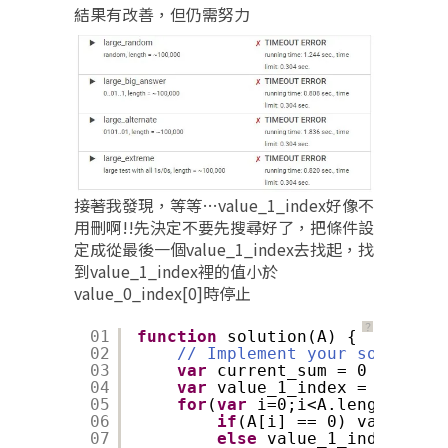
結果有改善，但仍需努力
接著我發現，等等…value_1_index好像不
用刪啊!!先決定不要先搜尋好了，把條件設
定成從最後一個value_1_index去找起，找
到value_1_index裡的值小於
value_0_index[0]時停止
？
01
function
solution(A) {
02
// Implement your solution 
03
var
current_sum = 0
04
var
value_1_index = [], val
05
for
(
var
i=0;i<A.length;i++)
06
if
(A[i] == 0) value_0_i
07
else
value_1_index.push