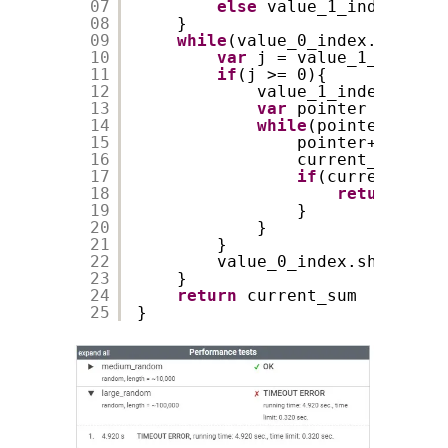
07
else
value_1_index.push
08
}
09
while
(value_0_index.length 
10
var
j = value_1_index.f
11
if
(j >= 0){
12
value_1_index = val
13
var
pointer = 0
14
while
(pointer < val
15
pointer++
16
current_sum++
17
if
(current_sum 
18
return
-1
19
}
20
}
21
}
22
value_0_index.shift();
23
}
24
return
current_sum
25
}