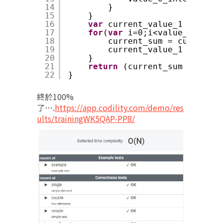
14
}
15
}
16
var
current_value_1 = value
17
for
(
var
i=0;i<value_0_index
18
current_sum = current_s
19
current_value_1 = curre
20
}
21
return
(current_sum > 10000
22
}
終於100%
了….
https://app.codility.com/demo/res
ults/trainingWK5QAP-PP8/