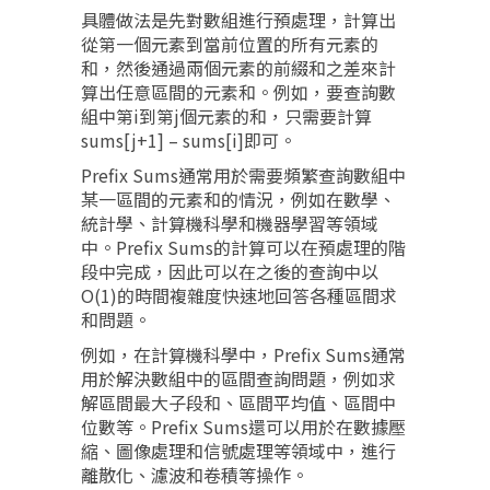
具體做法是先對數組進行預處理，計算出
從第一個元素到當前位置的所有元素的
和，然後通過兩個元素的前綴和之差來計
算出任意區間的元素和。例如，要查詢數
組中第i到第j個元素的和，只需要計算
sums[j+1] – sums[i]即可。
Prefix Sums通常用於需要頻繁查詢數組中
某一區間的元素和的情況，例如在數學、
統計學、計算機科學和機器學習等領域
中。Prefix Sums的計算可以在預處理的階
段中完成，因此可以在之後的查詢中以
O(1)的時間複雜度快速地回答各種區間求
和問題。
例如，在計算機科學中，Prefix Sums通常
用於解決數組中的區間查詢問題，例如求
解區間最大子段和、區間平均值、區間中
位數等。Prefix Sums還可以用於在數據壓
縮、圖像處理和信號處理等領域中，進行
離散化、濾波和卷積等操作。