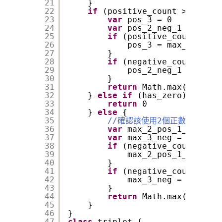
21
}
22
if
(positive_count >= 3 || 
23
var
pos_3 = 0
24
var
pos_2_neg_1 = 0
25
if
(positive_count >= 3
26
pos_3 = max_positiv
27
}
28
if
(negative_count >= 2
29
pos_2_neg_1 = min_n
30
}
31
return
Math.max(pos_3, 
32
} 
else
if
(has_zero) {
33
return
0
34
} 
else
{
35
//確認該使用2個正數*1個負數
36
var
max_2_pos_1_neg = -
37
var
max_3_neg = -Infini
38
if
(negative_count > 0 
39
max_2_pos_1_neg = m
40
}
41
if
(negative_count >= 3
42
max_3_neg = max_neg
43
}
44
return
Math.max(max_2_p
45
}
46
}
47
class
triplet {