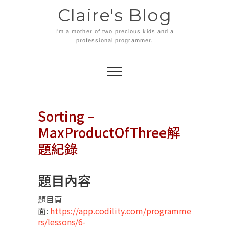
Skip
Claire's Blog
to
content
I'm a mother of two precious kids and a
professional programmer.
Sorting –
MaxProductOfThree解
題紀錄
題目內容
題目頁
面:
https://app.codility.com/programme
rs/lessons/6-