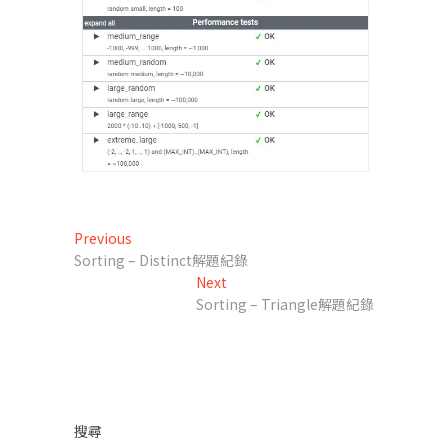
文
Previous
Previous
post:
Sorting – Distinct解題紀錄
章
Next
Next
導
post:
Sorting – Triangle解題紀錄
覽
搜尋