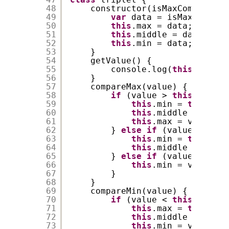
48
constructor(isMaxCompare) {
49
var
data = isMaxCompare
50
this
.max = data;
51
this
.middle = data;
52
this
.min = data;
53
}
54
getValue() {
55
console.log(
this
.max, 
t
56
}
57
compareMax(value) {
58
if
(value > 
this
.max) {
59
this
.min = 
this
.mid
60
this
.middle = 
this
.
61
this
.max = value
62
} 
else
if
(value > 
this
63
this
.min = 
this
.mid
64
this
.middle = value
65
} 
else
if
(value > 
this
66
this
.min = value
67
}
68
}
69
compareMin(value) {
70
if
(value < 
this
.min) {
71
this
.max = 
this
.mid
72
this
.middle = 
this
.
73
this
.min = value