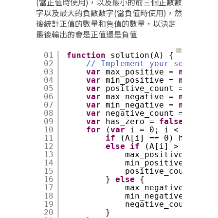
(當正值時使用)，以及最小的前三個正數數
字以及最大的負數數字(當負值時使用)，然
後統計正值的數量和負值的數量，以決定
最後輸出的會是正值還是負值
？
01
function
solution(A) {
02
// Implement your solution 
03
var
max_positive = 
new
trip
04
var
min_positive = 
new
trip
05
var
positive_count = 0
06
var
max_negative = 
new
trip
07
var
min_negative = 
new
trip
08
var
negative_count = 0
09
var
has_zero = 
false
10
for
(
var
i = 0; i < A.lengt
11
if
(A[i] == 0) has_zero
12
else
if
(A[i] > 0) {
13
max_positive.compar
14
min_positive.compar
15
positive_count++
16
} 
else
{
17
max_negative.compar
18
min_negative.compar
19
negative_count++
20
}