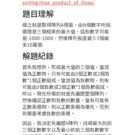
sorting/max_product_of_three/
題目理解
總之就是取得陣列A裡面，由N個數字所挑
選隨意三個相乘的最大值，這些數字可能
是-1000~1000，然後陣列長度最少3個最
多10萬個
解題紀錄
首先我想到，形成最大值的三個值，當該
值為正數時，只有可能由3個正數或2個負
數*1個正數組成。當該值為負數時，則有
可能由3個負數或2個正數*1個負數組成。
所以，現在所需的就是先遍歷整個陣列，
然後確認正數和負數的數量。當有可能有
正數乘積時，則以正數乘積為優先，否則
則需要考慮負數的乘積。
因此，我決定先遍歷A陣列，找尋最大的前
三個正數數字以及最小的前三個負數數字