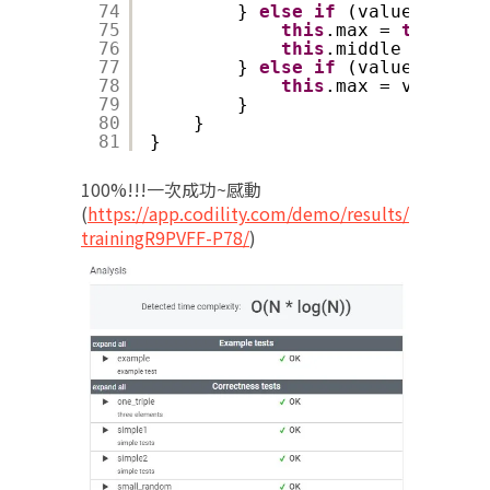
74
} 
else
if
(value < 
this
75
this
.max = 
this
.mid
76
this
.middle = value
77
} 
else
if
(value < 
this
78
this
.max = value
79
}
80
}
81
}
100%!!!一次成功~感動
(
https://app.codility.com/demo/results/
trainingR9PVFF-P78/
)