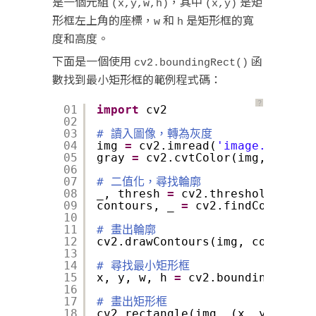
是一個元組
，其中
是矩
(x,y,w,h)
(x,y)
形框左上角的座標，
和
是矩形框的寬
w
h
度和高度。
下面是一個使用
函
cv2.boundingRect()
數找到最小矩形框的範例程式碼：
？
01
import
cv2
02
03
# 讀入圖像，轉為灰度
04
img 
=
cv2.imread(
'image.jpg'
)
05
gray 
=
cv2.cvtColor(img, cv2.CO
06
07
# 二值化，尋找輪廓
08
_, thresh 
=
cv2.threshold(gray,
09
contours, _ 
=
cv2.findContours(
10
11
# 畫出輪廓
12
cv2.drawContours(img, contours,
13
14
# 尋找最小矩形框
15
x, y, w, h 
=
cv2.boundingRect(c
16
17
# 畫出矩形框
18
cv2.rectangle(img, (x, y), (x
+
w