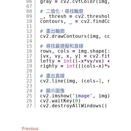
06
gray 
=
cv2.cvtColor(img, cv2.CO
07
08
# 二值化，尋找輪廓
09
_, thresh 
=
cv2.threshold(gray,
10
contours, _ 
=
cv2.findContours(
11
12
# 畫出輪廓
13
cv2.drawContours(img, contours,
14
15
# 尋找最適擬和直線
16
rows, cols 
=
img.shape[:
2
]
17
[vx, vy, x, y] 
=
cv2.fitLine(co
18
lefty 
=
int
((
-
x
*
vy
/
vx) 
+
y)
19
righty 
=
int
(((cols
-
x)
*
vy
/
vx)
+
y
20
21
# 畫出直線
22
cv2.line(img, (cols
-
1
, righty),
23
24
# 顯示圖像
25
cv2.imshow(
'image'
, img)
26
cv2.waitKey(
0
)
27
cv2.destroyAllWindows()
文
Previous
Previous