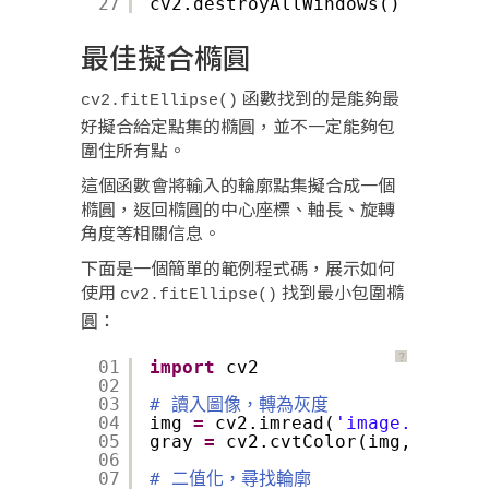
27
cv2.destroyAllWindows()
最佳擬合橢圓
函數找到的是能夠最
cv2.fitEllipse()
好擬合給定點集的橢圓，並不一定能夠包
圍住所有點。
這個函數會將輸入的輪廓點集擬合成一個
橢圓，返回橢圓的中心座標、軸長、旋轉
角度等相關信息。
下面是一個簡單的範例程式碼，展示如何
使用
找到最小包圍橢
cv2.fitEllipse()
圓：
？
01
import
cv2
02
03
# 讀入圖像，轉為灰度
04
img 
=
cv2.imread(
'image.jpg'
)
05
gray 
=
cv2.cvtColor(img, cv2.CO
06
07
# 二值化，尋找輪廓