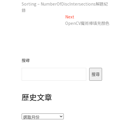
post:
Sorting – NumberOfDiscIntersections解題紀
章
錄
導
Next
Next
post:
OpenCV魔術棒填充顏色
覽
搜尋
搜尋
歷史文章
彙
整