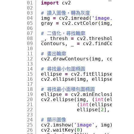
？
01
import
cv2
02
03
# 讀入圖像，轉為灰度
04
img 
=
cv2.imread(
'image.jpg'
)
05
gray 
=
cv2.cvtColor(img, cv2.CO
06
07
# 二值化，尋找輪廓
08
_, thresh 
=
cv2.threshold(gray,
09
contours, _ 
=
cv2.findContours(
10
11
# 畫出輪廓
12
cv2.drawContours(img, contours,
13
14
# 尋找最小包圍橢圓
15
ellipse 
=
cv2.fitEllipse(contou
16
cv2.ellipse(img, ellipse, (
0
, 
0
17
18
# 尋找最小面積包圍橢圓
19
ellipse 
=
cv2.minEnclosingEllip
20
cv2.ellipse(img, (
int
(ellipse[
0
21
(
int
(ellipse[
1
][
0
] 
22
ellipse[
2
], 
0
, 
360
,
23
24
# 顯示圖像
25
cv2.imshow(
'image'
, img)
26
cv2.waitKey(
0
)