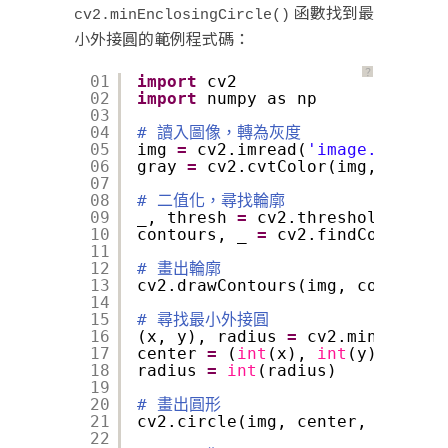
函數找到最
cv2.minEnclosingCircle()
小外接圓的範例程式碼：
？
01
import
cv2
02
import
numpy as np
03
04
# 讀入圖像，轉為灰度
05
img 
=
cv2.imread(
'image.jpg'
)
06
gray 
=
cv2.cvtColor(img, cv2.CO
07
08
# 二值化，尋找輪廓
09
_, thresh 
=
cv2.threshold(gray,
10
contours, _ 
=
cv2.findContours(
11
12
# 畫出輪廓
13
cv2.drawContours(img, contours,
14
15
# 尋找最小外接圓
16
(x, y), radius 
=
cv2.minEnclosi
17
center 
=
(
int
(x), 
int
(y))
18
radius 
=
int
(radius)
19
20
# 畫出圓形
21
cv2.circle(img, center, radius,
22