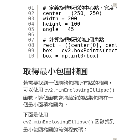
？
01
# 定義旋轉矩形的中心點、寬度、高度和角
02
center = (250, 250)
03
width = 200
04
height = 100
05
angle = 45
06
07
# 計算旋轉矩形的四個角點
08
rect = ((center[0], center[1]),
09
box = cv2.boxPoints(rect)
10
box = np.int0(box)
取得最小包圍橢圓
若需要找到一個能夠包圍所有點的橢圓，
可以使用
cv2.minEnclosingEllipse()
函數。這個函數會將給定的點集包圍在一
個最小面積橢圓內。
下面是使用
函數找到
cv2.minEnclosingEllipse()
最小包圍橢圓的範例程式碼：