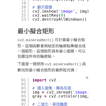
19
20
# 顯示圖像
21
cv2.imshow(
'image'
, img)
22
cv2.waitKey(
0
)
23
cv2.destroyAllWindows()
最小擬合矩形
可計算最小擬合矩
cv2.minAreaRect()
形，這個函數會將給定的輪廓點集擬合成
一個矩形，這個矩形具有最小面積，可以
包圍住所有的輪廓點。
下面是一個使用
函
cv2.minAreaRect()
數找到最小擬合矩形的範例程式碼：
？
01
import
cv2
02
03
# 讀入圖像，轉為灰度
04
img 
=
cv2.imread(
'image.jpg'
)
05
gray 
=
cv2.cvtColor(img, cv2.CO
06
07
# 二值化，尋找輪廓