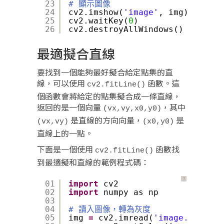
23
# 顯示圖像
24
cv2.imshow(
'image'
, img)
25
cv2.waitKey(
0
)
26
cv2.destroyAllWindows()
最適擬合直線
要找到一個能夠最好擬合給定點集的直
線，可以使用
函數。這
cv2.fitLine()
個函數會將給定的點集擬合成一條直線，
返回的是一個向量
，其中
(vx,vy,x0,y0)
是直線的方向向量，
是
(vx,vy)
(x0,y0)
直線上的一點。
下面是一個使用
函數找
cv2.fitLine()
到最適擬和直線的範例程式碼：
？
01
import
cv2
02
import
numpy as np
03
04
# 讀入圖像，轉為灰度
05
img 
=
cv2.imread(
'image.jpg'
)