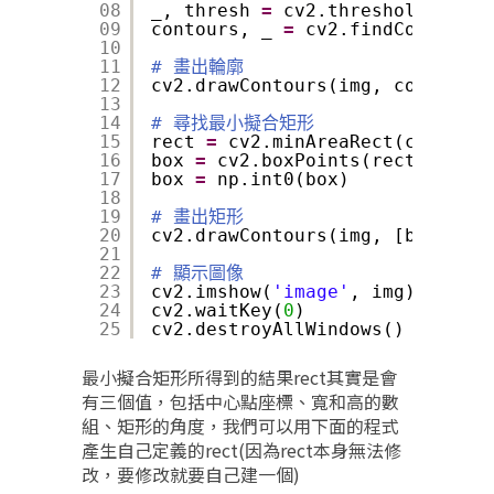
08
_, thresh 
=
cv2.threshold(gray,
09
contours, _ 
=
cv2.findContours(
10
11
# 畫出輪廓
12
cv2.drawContours(img, contours,
13
14
# 尋找最小擬合矩形
15
rect 
=
cv2.minAreaRect(contours
16
box 
=
cv2.boxPoints(rect)
17
box 
=
np.int0(box)
18
19
# 畫出矩形
20
cv2.drawContours(img, [box], 
0
,
21
22
# 顯示圖像
23
cv2.imshow(
'image'
, img)
24
cv2.waitKey(
0
)
25
cv2.destroyAllWindows()
最小擬合矩形所得到的結果rect其實是會
有三個值，包括中心點座標、寬和高的數
組、矩形的角度，我們可以用下面的程式
產生自己定義的rect(因為rect本身無法修
改，要修改就要自己建一個)