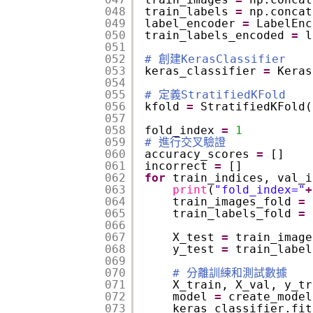
048
train_labels 
=
np.concat
049
label_encoder 
=
LabelEnc
050
train_labels_encoded 
=
l
051
052
# 創建KerasClassifier
053
keras_classifier 
=
Keras
054
055
# 定義StratifiedKFold
056
kfold 
=
StratifiedKFold(
057
058
fold_index 
=
1
059
# 進行交叉驗證
060
accuracy_scores 
=
[]
061
incorrect 
=
[]
062
for
train_indices, val_i
063
print
(
"fold_index="
+
064
train_images_fold 
=
065
train_labels_fold 
=
066
067
X_test 
=
train_image
068
y_test 
=
train_label
069
070
# 分離訓練和測試數據
071
X_train, X_val, y_tr
072
model 
=
create_model
073
keras_classifier.fit