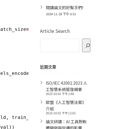
閱讀論文的好幫手們!
2024-11-28 下午 6:51
batch_size
=
16
)
Article Search
近期文章
bels_encoded):
ISO/IEC 42001:2023 人
工智慧系統管理綱要
2025-10-01 下午 2:40
歐盟《人工智慧法案》
介紹
2025-10-01 下午 12:01
old, train_labels_fold, test_size
=
0.1
, random
論文研讀：AI 工具對軟
_val))
體開發與架構的影響