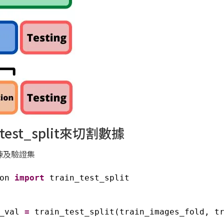
in_test_split來切割數據
練及驗證集
on 
import
train_test_split
_val 
=
train_test_split(train_images_fold, t