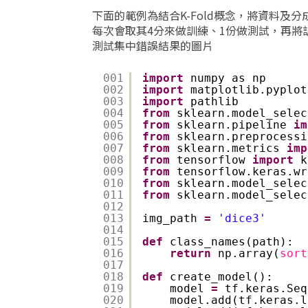
下面的範例為結合K-Fold概念，將資料
每次會取其4分來做訓練、1份做測試，再將訓練集
測試集中錯誤結果的圖片
001
import
numpy as np
002
import
matplotlib.pyplot
003
import
pathlib
004
from
sklearn.model_selec
005
from
sklearn.pipeline 
im
006
from
sklearn.preprocessi
007
from
sklearn.metrics 
imp
008
from
tensorflow 
import
k
009
from
tensorflow.keras.wr
010
from
sklearn.model_selec
011
from
sklearn.model_selec
012
013
img_path 
=
'dice3'
014
015
def
class_names(path):
016
return
np.array(
sort
017
018
def
create_model():
019
model 
=
tf.keras.Seq
020
model.add(tf.keras.l