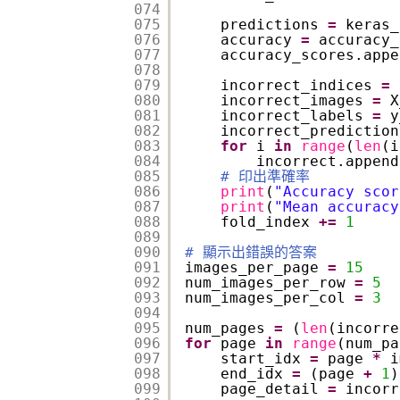
074
075
predictions 
=
keras_
076
accuracy 
=
accuracy_
077
accuracy_scores.appe
078
079
incorrect_indices 
=
080
incorrect_images 
=
X
081
incorrect_labels 
=
y
082
incorrect_prediction
083
for
i 
in
range
(
len
(i
084
incorrect.append
085
# 印出準確率
086
print
(
"Accuracy scor
087
print
(
"Mean accuracy
088
fold_index 
+
=
1
089
090
# 顯示出錯誤的答案
091
images_per_page 
=
15
092
num_images_per_row 
=
5
093
num_images_per_col 
=
3
094
095
num_pages 
=
(
len
(incorre
096
for
page 
in
range
(num_pa
097
start_idx 
=
page 
*
i
098
end_idx 
=
(page 
+
1
)
099
page_detail 
=
incorr