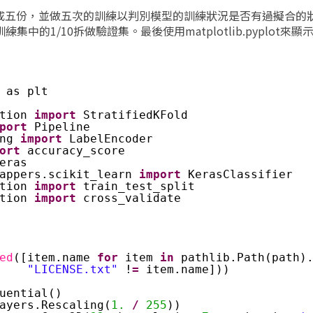
及分成五份，並做五次的訓練以判別模型的訓練狀況是否有過擬合的
中的1/10拆做驗證集。最後使用matplotlib.pyplot來
 as plt
tion 
import
StratifiedKFold
port
Pipeline
ng 
import
LabelEncoder
ort
accuracy_score
eras
appers.scikit_learn 
import
KerasClassifier
tion 
import
train_test_split
tion 
import
cross_validate
ed
([item.name 
for
item 
in
pathlib.Path(path)
"LICENSE.txt"
!
=
item.name]))
uential()
ayers.Rescaling(
1.
/
255
))