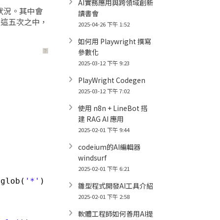
AI實務應用與跨領域創新
狀況。其中會
讀書會
顯示這五次之中，
2025-04-26 下午 1:52
如何用 Playwright 撰寫
參數化
？
2025-03-12 下午 9:23
PlayWright Codegen
2025-03-12 下午 7:02
使用 n8n + LineBot 搭
建 RAG AI 應用
2025-02-01 下午 9:44
codeium的AI編輯器
windsurf
2025-02-01 下午 6:21
.glob(
'*'
) 
if
雛型程式開發AI工具介紹
2025-02-01 下午 2:58
軟體工程師如何善用AI提