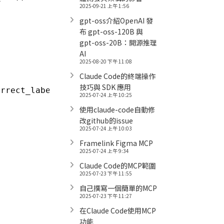
2025-09-21 上午 1:56
gpt-oss介紹OpenAI 發
布 gpt-oss-120B 與
gpt-oss-20B：開源推理
AI
2025-08-20 下午 11:08
Claude Code的終端操作
技巧與 SDK 應用
orrect_labels[i], 
"pred"
: incorrect_predictio
2025-07-24 上午 10:25
使用claude-code自動修
改github的issue
2025-07-24 上午 10:03
Framelink Figma MCP
2025-07-24 上午 9:34
Claude Code的MCP範圍
2025-07-23 下午 11:55
自己撰寫一個簡單的MCP
2025-07-23 下午 11:27
在Claude Code使用MCP
功能