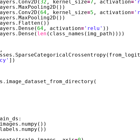
ayers.Conv2D(
32
, kernel_size
=
7
, activation
=
'
ayers.MaxPooling2D())
ayers.Conv2D(
64
, kernel_size
=
5
, activation
=
'
ayers.MaxPooling2D())
ayers.Flatten())
ayers.Dense(
64
, activation
=
'relu'
))
ayers.Dense(
len
(class_names(img_path))))
,
sses.SparseCategoricalCrossentropy(from_logi
cy'
])
s.image_dataset_from_directory(
ain_ds:
images.numpy())
labels.numpy())
enate(train_images, axis
=
0
)