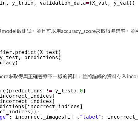
in, y_train, validation_data
=
(X_val, y_val))
用model做測試，並且可以用accuracy_score來取得準確率
fier.predict(X_test)
y_test, predictions)
uracy)
ere來取得與正確答案不一樣的資料，並將錯誤的資料存入incorr
re(predictions !
=
y_test)[
0
]
incorrect_indices]
incorrect_indices]
dictions[incorrect_indices]
ct_indices)):
ge"
: incorrect_images[i] ,
"label"
: incorrect