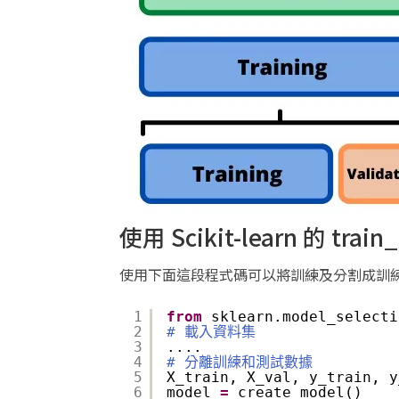
使用 Scikit-learn 的 tra
使用下面這段程式碼可以將訓練及分割成訓
1
from
sklearn.model_selecti
2
# 載入資料集
3
....
4
# 分離訓練和測試數據
5
X_train, X_val, y_train, y
6
model 
=
create_model()