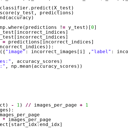
classifier.predict(X_test)
score(y_test, predictions)
nd(accuracy)
np.where(predictions !
=
y_test)[
0
]
_test[incorrect_indices]
_test[incorrect_indices]
 
=
predictions[incorrect_indices]
ncorrect_indices)):
({
"image"
: incorrect_images[i] ,
"label"
: inc
es:"
, accuracy_scores)
:"
, np.mean(accuracy_scores))
ct) 
-
1
) 
/
/
images_per_page 
+
1
ges):
mages_per_page
 
*
images_per_page
ect[start_idx:end_idx]