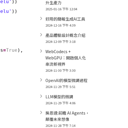
relu'
))
升生產力
2025-01-16 下午 12:04
relu'
))
好用的簡報生成AI工具
2024-12-16 下午 4:39
產品體驗設計概念介紹
2024-12-09 下午 3:18
ts
=
True
),
WebCodecs +
WebGPU：開啟個人化
串流新視界
2024-11-30 下午 3:30
OpenAI的模型微調過程
2024-11-29 下午 5:51
LLM模型的微調
2024-11-29 下午 4:06
吳恩達:前瞻 AI Agents，
顛覆未來想像
2024-11-28 下午 7:14