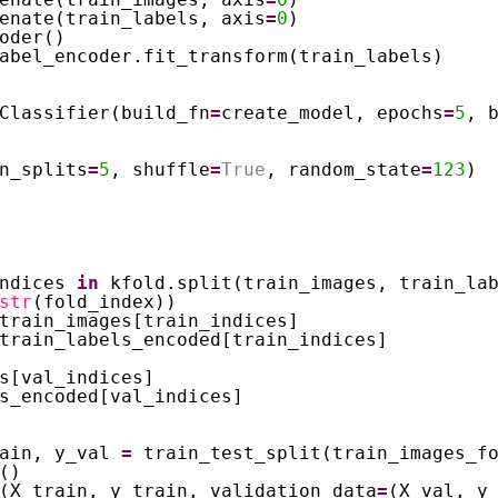
enate(train_labels, axis
=
0
)
oder()
abel_encoder.fit_transform(train_labels)
Classifier(build_fn
=
create_model, epochs
=
5
, 
n_splits
=
5
, shuffle
=
True
, random_state
=
123
)
ndices 
in
kfold.split(train_images, train_la
str
(fold_index))
train_images[train_indices]
train_labels_encoded[train_indices]
s[val_indices]
s_encoded[val_indices]
ain, y_val 
=
train_test_split(train_images_f
()
(X_train, y_train, validation_data
=
(X_val, y