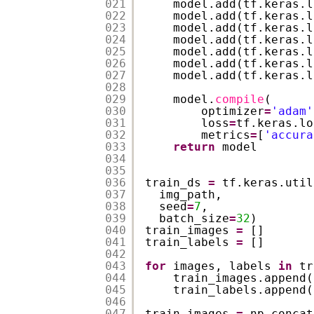
021
model.add(tf.keras.l
022
model.add(tf.keras.l
023
model.add(tf.keras.l
024
model.add(tf.keras.l
025
model.add(tf.keras.l
026
model.add(tf.keras.l
027
model.add(tf.keras.l
028
029
model.
compile
(
030
optimizer
=
'adam'
031
loss
=
tf.keras.lo
032
metrics
=
[
'accura
033
return
model
034
035
036
train_ds 
=
tf.keras.util
037
img_path,
038
seed
=
7
,
039
batch_size
=
32
)
040
train_images 
=
[]
041
train_labels 
=
[]
042
043
for
images, labels 
in
tr
044
train_images.append(
045
train_labels.append(
046
047
train_images 
=
np.concat