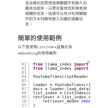
混合模式的思想是將關鍵字和嵌入向
量結合起來，以更全面地找到與查詢
相關的信息。這樣可以充分利用關鍵
字的文本特徵和嵌入向量的語義信
息。
簡單的使用範例
以下是使用
且模式為
ListIndex
的使用範例
embedding
？
01
from
llama_index 
import
ListInd
02
from
llama_index 
import
downloa
03
04
YoutubeTranscriptReader 
=
downl
05
06
loader 
=
YoutubeTranscriptReade
07
docs 
=
loader.load_data(ytlinks
08
list_index 
=
ListIndex(docs)
09
retriever 
=
list_index.as_retri
10
retriever_mode
=
'embedding'
,
11
)