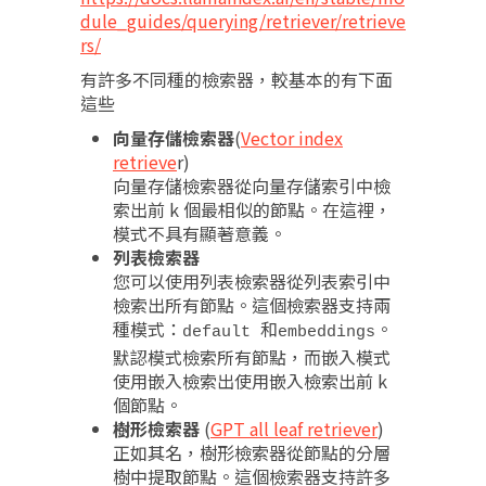
dule_guides/querying/retriever/retrieve
rs/
有許多不同種的檢索器，較基本的有下面
這些
向量存儲檢索器
(
Vector index
retrieve
r)
向量存儲檢索器從向量存儲索引中檢
索出前 k 個最相似的節點。在這裡，
模式不具有顯著意義。
列表檢索器
您可以使用列表檢索器從列表索引中
檢索出所有節點。這個檢索器支持兩
種模式：
和
。
default
embeddings
默認模式檢索所有節點，而嵌入模式
使用嵌入檢索出使用嵌入檢索出前 k
個節點。
樹形檢索器
(
GPT all leaf retriever
)
正如其名，樹形檢索器從節點的分層
樹中提取節點。這個檢索器支持許多