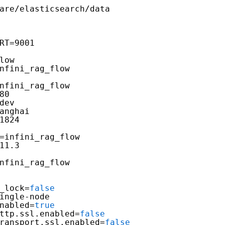
are/elasticsearch/data
RT=9001
low
nfini_rag_flow
nfini_rag_flow
80
dev
anghai
1824
=infini_rag_flow
11.3
nfini_rag_flow
_lock=
false
ingle-node
nabled=
true
ttp.ssl.enabled=
false
ransport.ssl.enabled=
false