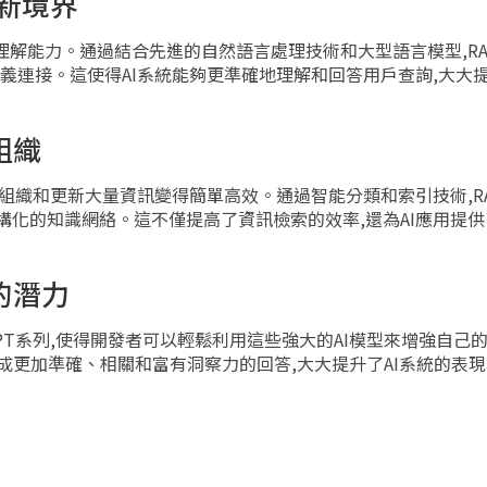
的新境界
檔理解能力。通過結合先進的自然語言處理技術和大型語言模型,RAG
語義連接。這使得AI系統能夠更準確地理解和回答用戶查詢,大大
組織
得組織和更新大量資訊變得簡單高效。通過智能分類和索引技術,RA
構化的知識網絡。這不僅提高了資訊檢索的效率,還為AI應用提
的潛力
如GPT系列,使得開發者可以輕鬆利用這些強大的AI模型來增強自己
夠生成更加準確、相關和富有洞察力的回答,大大提升了AI系統的表