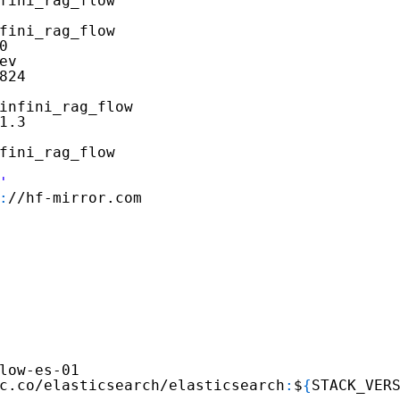
fini_rag_flow
fini_rag_flow
0
ev
824
infini_rag_flow
1.3
fini_rag_flow
'
:
//hf-mirror.com
low-es-01
c.co/elasticsearch/elasticsearch
:
$
{
STACK_VER