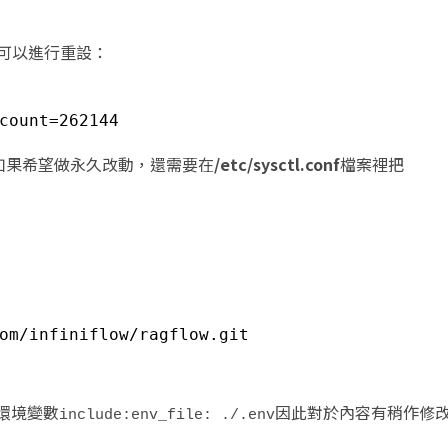
，可以進行重設：
count=262144
如果希望做永久改動，還需要在
/etc/sysctl.conf
檔案裡把
om
/infiniflow/ragflow
.git
環境變數
因此對於內容有稍作修
include:env_file: ./.env