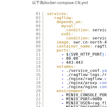
以下為docker-compose-CN.yml
01
services:
02
ragflow:
03
depends_on:
04
mysql:
05
condition:
servic
06
es01:
07
condition:
servic
08
image:
swr.cn-north-4
09
container_name:
ragfl
10
ports:
11
-
$
{
SVR_HTTP_PORT
}
:
12
-
80
:
80
13
-
443
:
443
14
volumes:
15
-
./service_conf
.ya
16
-
./ragflow-logs
:
/r
17
-
./nginx/ragflow
.c
18
-
./nginx/proxy
.con
19
-
./nginx/nginx
.con
20
environment:
21
-
MINIO_CONSOLE_POR
22
-
MINIO_PORT=9000
23
-
MINIO_USER=rag_fl