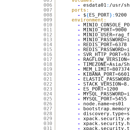
005
volumes:
006
-
esdata01
:
/usr/sh
007
ports:
008
-
$
{
ES_PORT
}
:
9200
009
environment:
010
-
MINIO_CONSOLE_PO
011
-
MINIO_PORT=9000
012
-
MINIO_USER=rag_f
013
-
MINIO_PASSWORD=i
014
-
REDIS_PORT=6378
015
-
REDIS_PASSWORD=i
016
-
SVR_HTTP_PORT=93
017
-
RAGFLOW_VERSION=
018
-
TIMEZONE=Asia/Sh
019
-
MEM_LIMIT=807374
020
-
KIBANA_PORT=6601
021
-
ELASTIC_PASSWORD
022
-
STACK_VERSION=8.
023
-
ES_PORT=1200
024
-
MYSQL_PASSWORD=i
025
-
MYSQL_PORT=5455
026
-
node.name=es01
027
-
bootstrap.memory
028
-
discovery.type=s
029
-
xpack.security.e
030
-
xpack.security.h
031
-
xpack.security.t