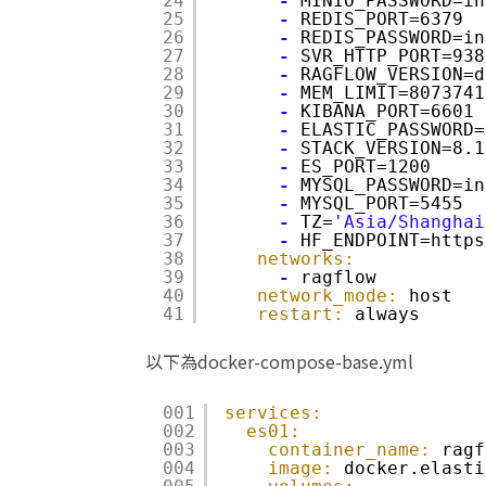
24
-
MINIO_PASSWORD=in
25
-
REDIS_PORT=6379
26
-
REDIS_PASSWORD=in
27
-
SVR_HTTP_PORT=938
28
-
RAGFLOW_VERSION=d
29
-
MEM_LIMIT=8073741
30
-
KIBANA_PORT=6601
31
-
ELASTIC_PASSWORD=
32
-
STACK_VERSION=8.1
33
-
ES_PORT=1200
34
-
MYSQL_PASSWORD=in
35
-
MYSQL_PORT=5455
36
-
TZ=
'Asia/Shanghai
37
-
HF_ENDPOINT=https
38
networks:
39
-
ragflow
40
network_mode:
host
41
restart:
always
以下為docker-compose-base.yml
001
services:
002
es01:
003
container_name:
ragf
004
image:
docker.elasti