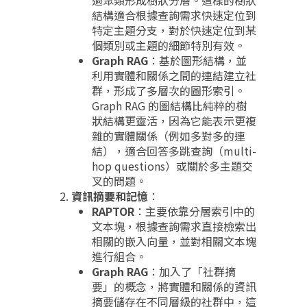
過聚類形成樹狀分層。這樣的樹狀
結構適合根據查詢需求快速定位到
特定主題分支，對於快速定位到某
個類別或主題的細節特別有效。
Graph RAG
：基於圖形結構，並
利用實體和關係之間的連結建立社
群，形成了多層次的圖形索引。
Graph RAG 的圖結構比純粹的樹
狀結構更靈活，因為它能表示更複
雜的實體關係（例如多對多的連
結），適合回答多跳查詢（multi-
hop questions）或關於多主題交
叉的問題。
資訊摘要和記憶
：
RAPTOR
：主要依靠分層索引中的
文本塊，根據查詢需求直接檢索出
相關的嵌入向量，並對相關文本塊
進行組合。
Graph RAG
：加入了「社群摘
要」的概念，將實體和關係的資訊
摘要儲存在不同層級的社群中，這