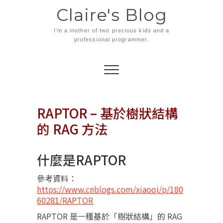
Skip
Claire's Blog
to
content
I'm a mother of two precious kids and a
professional programmer.
RAPTOR – 基於樹狀結構
的 RAG 方法
什麼是RAPTOR
參考資料：
https://www.cnblogs.com/xiaoqi/p/180
60281/RAPTOR
RAPTOR 是一種基於「樹狀結構」的 RAG