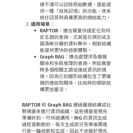
樣不僅可以記錄原始數據，還能提
供一種「自我記憶」的功能，使系
統在回答時具備更高的總結能力。
適用場景
：
RAPTOR
：適合需要快速定位到特
定主題的查詢，尤其是在類別或主
題清晰分層的資料集中，樹狀結構
能提供更快的檢索體驗。
Graph RAG
：適合處理涉及複雜
關係和多跳推理的查詢，例如需要
跨多個相關主題或連結資訊的情
境。因為它的圖形結構包含了更複
雜的連結和關係，比純粹的樹狀結
構更加靈活。
RAPTOR
和
Graph RAG
通過層級結構或社
群摘要來進行資訊組織，這些摘要是預先
準備好的，可快速調用。
RIG
的資訊生成
過程是動態的，每次生成部分答案後再進
行新一輪檢索和生成，因此不依賴於預先