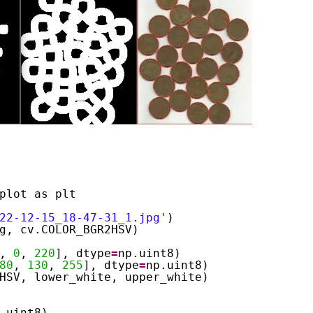
plot as plt
22-12-15_18-47-31_1.jpg'
)
g, cv.COLOR_BGR2HSV)
, 
0
, 
220
], dtype
=
np.uint8)
80
, 
130
, 
255
], dtype
=
np.uint8)
HSV, lower_white, upper_white)
.uint8)