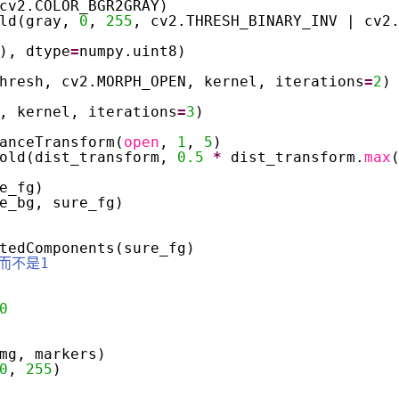
cv2.COLOR_BGR2GRAY)
ld(gray, 
0
, 
255
, cv2.THRESH_BINARY_INV | cv2
), dtype
=
numpy.uint8)
hresh, cv2.MORPH_OPEN, kernel, iterations
=
2
)
, kernel, iterations
=
3
)
anceTransform(
open
, 
1
, 
5
)
old(dist_transform, 
0.5
*
dist_transform.
max
e_fg)
e_bg, sure_fg)
tedComponents(sure_fg)
而不是1
0
mg, markers)
0
, 
255
)