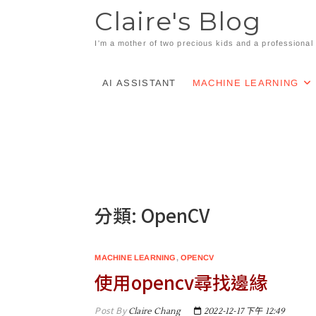
Skip
Claire's Blog
to
content
I'm a mother of two precious kids and a professiona
AI ASSISTANT
MACHINE LEARNING
分類:
OpenCV
MACHINE LEARNING
,
OPENCV
使用opencv尋找邊緣
Post By
Claire Chang
2022-12-17 下午 12:49