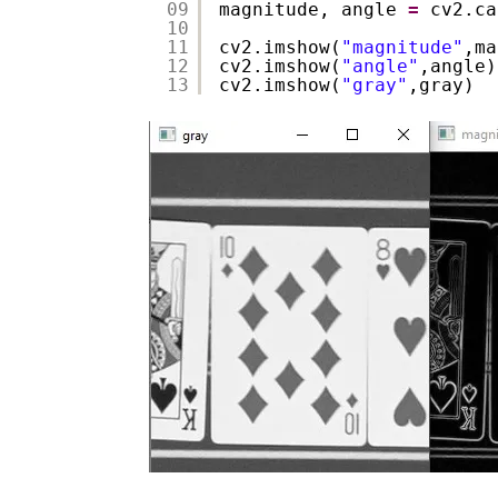
09
magnitude, angle 
=
cv2.ca
10
11
cv2.imshow(
"magnitude"
,ma
12
cv2.imshow(
"angle"
,angle)
13
cv2.imshow(
"gray"
,gray)