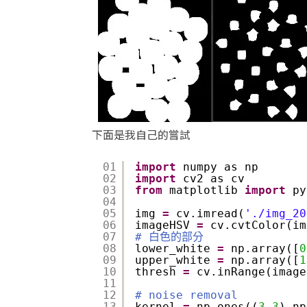
下面是我自己的嘗試
01
import
numpy as np
02
import
cv2 as cv
03
from
matplotlib 
import
py
04
05
img 
=
cv.imread(
'./img_20
06
imageHSV 
=
cv.cvtColor(im
07
# 白色的部分
08
lower_white 
=
np.array([
0
09
upper_white 
=
np.array([
1
10
thresh 
=
cv.inRange(image
11
12
# noise removal
13
kernel 
=
np.ones((
3
,
3
),np