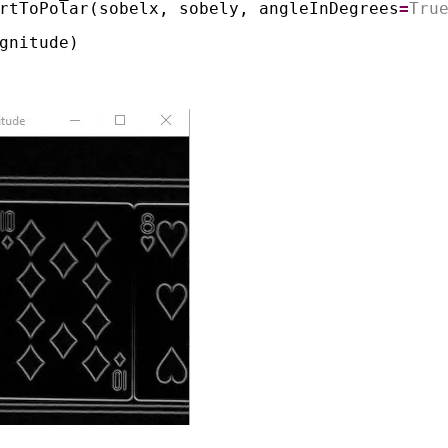
rtToPolar(sobelx, sobely, angleInDegrees
=
Tru
gnitude)