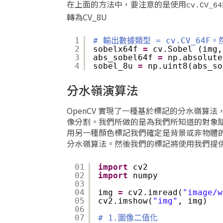
在上面的方法中，要注意的是使用
cv.CV_64
轉為CV_8U
1
# 輸出數據類型 = cv.CV_64F
2
sobelx64f 
=
cv.Sobel (img,
3
abs_sobel64f 
=
np.absolute
4
sobel_8u 
=
np.uint8(abs_so
分水嶺演算法
OpenCV 實現了一種基於標記的分水嶺
像分割。我們所做的是為我們所知道的對象
用另一種顏色標記我們確定是背景或非物體的
分水嶺算法。然後我們的標記將使用我們提供
01
import
cv2
02
import
numpy
03
04
img 
=
cv2.imread(
"image/w
05
cv2.imshow(
"img"
, img)
06
07
# 1.圖像二值化