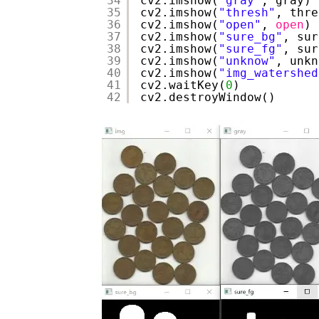
34
cv2.imshow(
"gray"
, gray)
35
cv2.imshow(
"thresh"
, thre
36
cv2.imshow(
"open"
, 
open
)
37
cv2.imshow(
"sure_bg"
, sur
38
cv2.imshow(
"sure_fg"
, sur
39
cv2.imshow(
"unknow"
, unkn
40
cv2.imshow(
"img_watershed
41
cv2.waitKey(
0
)
42
cv2.destroyWindow()