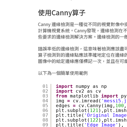
使用Canny算子
Canny 邊緣檢測是一種從不同的視覺對
計算機視覺系統。Canny發現，邊緣檢測
些要求的邊緣檢測解決方案。邊緣檢測的一
錯誤率低的邊緣檢測，這意味著檢測應該盡
算子檢測到的邊緣點應該準確地定位在邊緣
圖像中的給定邊緣應僅標記一次，並且在可
以下為一個簡單使用範例
01
import
numpy as np
02
import
cv2 as cv
03
from
matplotlib 
import
py
04
img 
=
cv.imread(
'messi5.j
05
edges 
=
cv.Canny(img,
100
,
06
plt.subplot(
121
),plt.imsh
07
plt.title(
'Original Image
08
plt.subplot(
122
),plt.imsh
09
plt.title(
'Edge Image'
), 