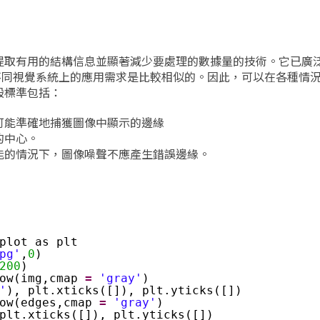
像中提取有用的結構信息並顯著減少要處理的數據量的技術。它已廣
在不同視覺系統上的應用需求是比較相似的。因此，可以在各種情
般標準包括：
可能準確地捕獲圖像中顯示的邊緣
的中心。
能的情況下，圖像噪聲不應產生錯誤邊緣。
plot as plt
pg'
,
0
)
200
)
ow(img,cmap 
=
'gray'
)
'
), plt.xticks([]), plt.yticks([])
ow(edges,cmap 
=
'gray'
)
plt.xticks([]), plt.yticks([])