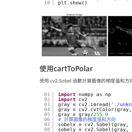
10
plt.show()
使用cartToPolar
使用 cv2.Sobel 函數計算圖像的梯度值和方
01
import
numpy as np
02
import
cv2
03
gray 
=
cv2.imread(
'./unkn
04
gray 
=
cv2.cvtColor(gray,
05
gray 
=
gray
/
255.0
06
# 計算圖像的梯度值和方向
07
sobelx 
=
cv2.Sobel(gray, 
08
sobely 
=
cv2.Sobel(gray, 