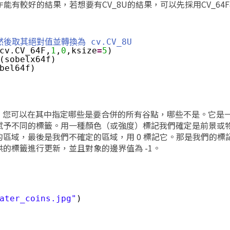
能有較好的結果，若想要有CV_8U的結果，可以先採用CV_64
F
。然後取其絕對值並轉換為 cv.CV_8U
cv.CV_64F,
1
,
0
,ksize
=
5
)
(sobelx64f)
bel64f)
算法，您可以在其中指定哪些是要合併的所有谷點，哪些不是。它是
賦予不同的標籤。用一種顏色（或強度）標記我們確定是前景或
區域，最後是我們不確定的區域，用 0 標記它。那是我們的標
的標籤進行更新，並且對象的邊界值為 -1。
ater_coins.jpg"
)