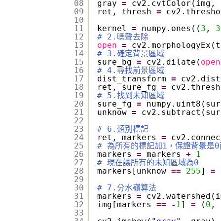
08
gray 
=
cv2.cvtColor(img, 
09
ret, thresh 
=
cv2.thresho
10
11
kernel 
=
numpy.ones((
3
, 
3
12
# 2.噪聲去除
13
open
=
cv2.morphologyEx(t
14
# 3.確定背景區域
15
sure_bg 
=
cv2.dilate(
open
16
# 4.尋找前景區域
17
dist_transform 
=
cv2.dist
18
ret, sure_fg 
=
cv2.thresh
19
# 5.找到未知區域
20
sure_fg 
=
numpy.uint8(sur
21
unknow 
=
cv2.subtract(sur
22
23
# 6.類別標記
24
ret, markers 
=
cv2.connec
25
# 為所有的標記加1，保證背景是0
26
markers 
=
markers 
+
1
27
# 現在讓所有的未知區域為0
28
markers[unknow 
=
=
255
] 
=
29
30
# 7.分水嶺算法
31
markers 
=
cv2.watershed(i
32
img[markers 
=
=
-
1
] 
=
(
0
, 
33