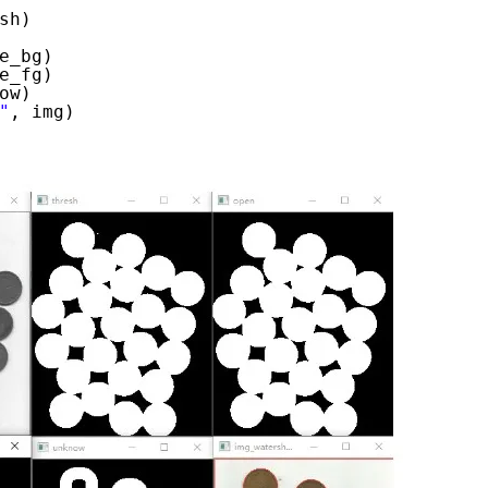
sh)
e_bg)
e_fg)
ow)
"
, img)