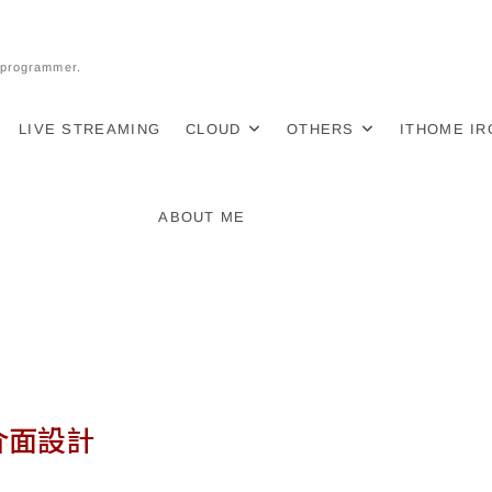
l programmer.
LIVE STREAMING
CLOUD
OTHERS
ITHOME I
ABOUT ME
介面設計