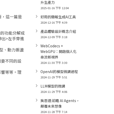
升生產力
2025-01-16 下午 12:04
要，這一篇是
好用的簡報生成AI工具
2024-12-16 下午 4:39
產品體驗設計概念介紹
定的功能分解成
2024-12-09 下午 3:18
伸出>左手穿進
WebCodecs +
模型、動力振盪
WebGPU：開啟個人化
串流新視界
需要不同的設
2024-11-30 下午 3:30
影響等等。理
OpenAI的模型微調過程
2024-11-29 下午 5:51
LLM模型的微調
2024-11-29 下午 4:06
吳恩達:前瞻 AI Agents，
顛覆未來想像
2024-11-28 下午 7:14