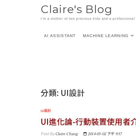
Skip
Claire's Blog
to
content
I'm a mother of two precious kids and a professiona
AI ASSISTANT
MACHINE LEARNING
分類:
UI設計
UI設計
UI進化論-行動裝置使用者
Post By
Claire Chang
2014-03-02 下午 9:57