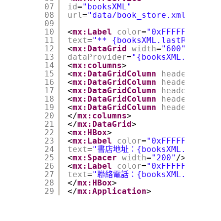
07
id
=
"booksXML"
08
url
=
"data/book_store.xml"
/>
09
10
<
mx:Label
color
=
"0xFFFFFF"
11
text
=
"** {booksXML.lastResult.s
12
<
mx:DataGrid
width
=
"600"
height
13
dataProvider
=
"{booksXML.lastRes
14
<
mx:columns
>
15
<
mx:DataGridColumn
headerText
=
16
<
mx:DataGridColumn
headerText
=
17
<
mx:DataGridColumn
headerText
=
18
<
mx:DataGridColumn
headerText
=
19
<
mx:DataGridColumn
headerText
=
20
</
mx:columns
>
21
</
mx:DataGrid
>
22
<
mx:HBox
>
23
<
mx:Label
color
=
"0xFFFFFF"
24
text
=
"書店地址：{booksXML.lastResu
25
<
mx:Spacer
width
=
"200"
/>
26
<
mx:Label
color
=
"0xFFFFFF"
27
text
=
"聯絡電話：{booksXML.lastResu
28
</
mx:HBox
>
29
</
mx:Application
>