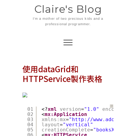
Skip
Claire's Blog
to
content
I'm a mother of two precious kids and a
professional programmer.
使用dataGrid和
HTTPService製作表格
？
01
<?
xml
version
=
"1.0"
encoding
=
"u
02
<
mx:Application
03
xmlns:mx
=
"http://www.adobe.com/
04
layout
=
"vertical"
05
creationComplete
=
"booksXML.send
06
<
mx:HTTPService