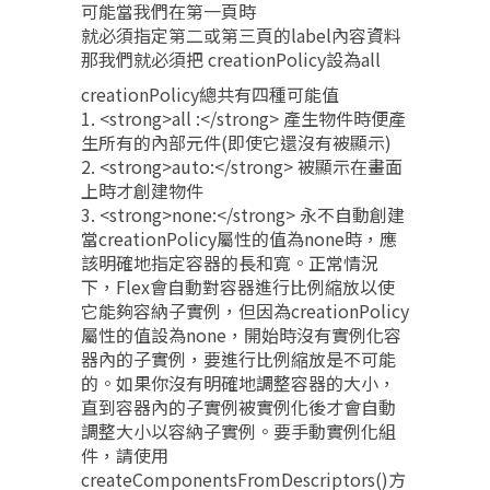
可能當我們在第一頁時
就必須指定第二或第三頁的label內容資料
那我們就必須把 creationPolicy設為all
creationPolicy總共有四種可能值
1. <strong>all :</strong> 產生物件時便產
生所有的內部元件(即使它還沒有被顯示)
2. <strong>auto:</strong> 被顯示在畫面
上時才創建物件
3. <strong>none:</strong> 永不自動創建
當creationPolicy屬性的值為none時，應
該明確地指定容器的長和寬。正常情況
下，Flex會自動對容器進行比例縮放以使
它能夠容納子實例，但因為creationPolicy
屬性的值設為none，開始時沒有實例化容
器內的子實例，要進行比例縮放是不可能
的。如果你沒有明確地調整容器的大小，
直到容器內的子實例被實例化後才會自動
調整大小以容納子實例。要手動實例化組
件，請使用
createComponentsFromDescriptors()方