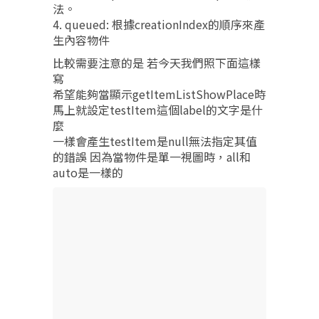
法。
4. queued: 根據creationIndex的順序來產
生內容物件
比較需要注意的是 若今天我們照下面這樣
寫
希望能夠當顯示getItemListShowPlace時
馬上就設定testItem這個label的文字是什
麼
一樣會產生testItem是null無法指定其值
的錯誤 因為當物件是單一視圖時，all和
auto是一樣的