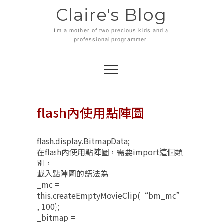
Skip
Claire's Blog
to
content
I'm a mother of two precious kids and a
professional programmer.
flash內使用點陣圖
flash.display.BitmapData;
在flash內使用點陣圖，需要import這個類
別，
載入點陣圖的語法為
_mc =
this.createEmptyMovieClip(“bm_mc”
, 100);
_bitmap =