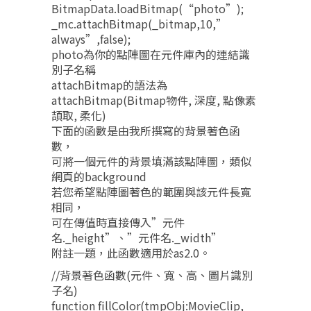
BitmapData.loadBitmap(“photo”);
_mc.attachBitmap(_bitmap,10,”
always”,false);
photo為你的點陣圖在元件庫內的連結識
別子名稱
attachBitmap的語法為
attachBitmap(Bitmap物件, 深度, 點像素
頡取, 柔化)
下面的函數是由我所撰寫的背景著色函
數，
可將一個元件的背景填滿該點陣圖，類似
網頁的background
若您希望點陣圖著色的範圍與該元件長寬
相同，
可在傳值時直接傳入”元件
名._height”、”元件名._width”
附註一題，此函數適用於as2.0。
//背景著色函數(元件、寬、高、圖片識別
子名)
function fillColor(tmpObj:MovieClip,