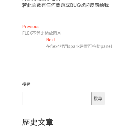
若此函數有任何問題或BUG歡迎反應給我
文
Previous
Previous
post:
FLEX不等比縮放圖片
章
Next
Next
導
post:
在flex4裡用spark建置可拖動panel
覽
搜尋
搜尋
歷史文章