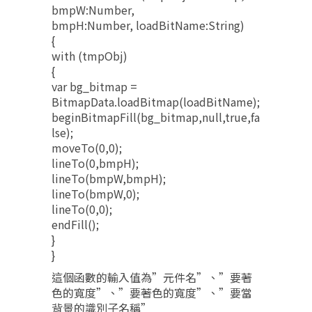
bmpW:Number,
bmpH:Number, loadBitName:String)
{
with (tmpObj)
{
var bg_bitmap =
BitmapData.loadBitmap(loadBitName);
beginBitmapFill(bg_bitmap,null,true,fa
lse);
moveTo(0,0);
lineTo(0,bmpH);
lineTo(bmpW,bmpH);
lineTo(bmpW,0);
lineTo(0,0);
endFill();
}
}
這個函數的輸入值為”元件名”、”要著
色的寬度”、”要著色的寬度”、”要當
背景的識別子名稱”