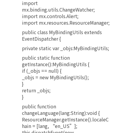
import
mx.binding.utils.ChangeWatcher;
import mx.controls.Alert;
import mx.resources.ResourceManager;
public class MyBindingUtils extends
EventDispatcher {
private static var _objs:MyBindingUtils;
public static function
getInstance():MyBindingUtils {
if (_objs == null) {
_objs = new MyBindingUtils();
}
return _objs;
}
public function
changeLanguage(lang:String):void {
ResourceManager.getInstance().localeC
hain = [lang, “en_US”];
this.dispatchEvent(new