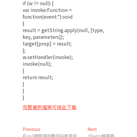
if (w != null) {
var invoke:Function =
function(event:*):void
{
result = getString.apply(null, [type,
key, parameters]);
target[prop] = result;
};
w.setHandler(invoke);
invoke(null);
}
return result;
}
}
}
完整範例檔案可按此下載
文
Previous
Next
Previous
Next
post:
post:
在as3裡取得函數呼叫者資訊
JQuery選擇器