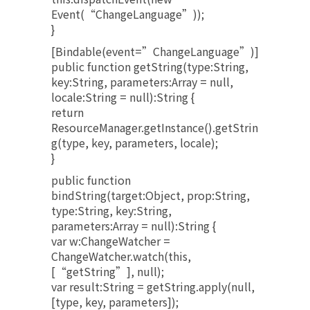
Event(“ChangeLanguage”));
}
[Bindable(event=”ChangeLanguage”)]
public function getString(type:String,
key:String, parameters:Array = null,
locale:String = null):String {
return
ResourceManager.getInstance().getStrin
g(type, key, parameters, locale);
}
public function
bindString(target:Object, prop:String,
type:String, key:String,
parameters:Array = null):String {
var w:ChangeWatcher =
ChangeWatcher.watch(this,
[“getString”], null);
var result:String = getString.apply(null,
[type, key, parameters]);