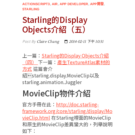
ACTIONSCRIPT3
,
AIR
,
APP DEVELOPER
,
APP開發
,
STARLING
Starling的Display
Objects介紹（五）
Post By
Claire Chang
2014-02-11 下午 10:31
上一篇：
Starling的Display Objects介紹
（四）
下一篇：
產生TextureAtlas素材的
方式
這篇會介
紹starling.display.MovieClip以及
starling.animation.Juggler
MovieClip物件介紹
官方手冊在此：
http://doc.starling-
framework.org/core/starling/display/Mo
vieClip.html
在Starling裡面的MovieClip
和原生的MovieClip差異蠻大的，列舉說明
如下：