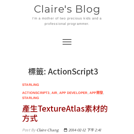
Skip
Claire's Blog
to
content
I'm a mother of two precious kids and a
professional programmer.
標籤:
ActionScript3
STARLING
ACTIONSCRIPT3
,
AIR
,
APP DEVELOPER
,
APP開發
,
STARLING
產生TextureAtlas素材的
方式
Post By
Claire Chang
2014-02-12 下午 2:41