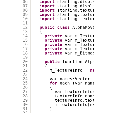
06
import
starling.display.Displ
07
import
starling.display.Movie
08
import
starling.textures.SubT
09
import
starling.textures.Text
10
import
starling.textures.Text
11
12
public
class
AlphaMovieClip 
e
13
{
14
private
var m_TexturePrefix
15
private
var m_TextureAtlas 
16
private
var m_Textures    :
17
private
var m_TextureInfo :
18
private
var m_BitmapData  :
19
20
public
function AlphaMovieC
21
{
22
m_TextureInfo = 
new
Dicti
23
24
var names:Vector. = textu
25
for
each (var name:String
26
{
27
var textureInfo:Object 
28
textureInfo.name = name
29
textureInfo.texture = t
30
m_TextureInfo[name] = t
31
}