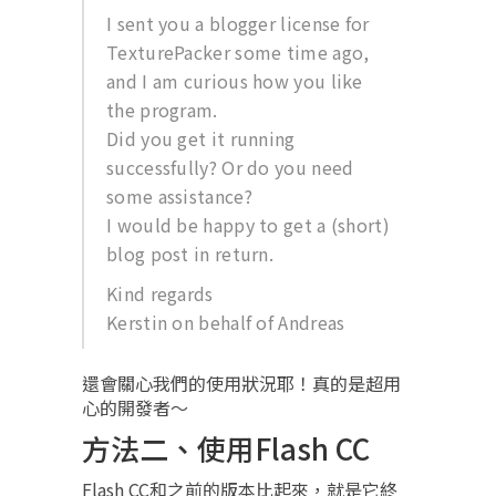
I sent you a blogger license for
TexturePacker some time ago,
and I am curious how you like
the program.
Did you get it running
successfully? Or do you need
some assistance?
I would be happy to get a (short)
blog post in return.
Kind regards
Kerstin on behalf of Andreas
還會關心我們的使用狀況耶！真的是超用
心的開發者～
方法二、使用Flash CC
Flash CC和之前的版本比起來，就是它終