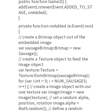
public function Game2() {
addEventListener(Event.ADDED_TO_ST
AGE, onAdded);
}
private function onAdded (e:Event):void
{
// create a Bitmap object out of the
embedded image
var sausageBitmap:Bitmap = new
Sausage();
// create a Texture object to feed the
Image object
var texture:Texture =
Texture.fromBitmap(sausageBitmap);
for (var i:int = 0; i < NUM_SAUSAGES;
i++) { // create a Image object with our
one texture var image:Image = new
Image(texture); // set a random alpha,
position, rotation image.alpha =
Math.random(); // define a random