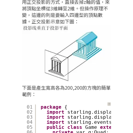
用正交投影的方式，直接去掉z軸的值，來
將頂點坐標從3維轉至2維。但操作原理不
變，這邊的則是要輸入四邊型的頂點數
據。正交投影示意如下圖：
下面是產生寬高各為200,200的方塊的簡單
範例：
？
01
package
{
02
import
starling.display.Quad;
03
import
starling.display.Sprit
04
import
starling.events.Event;
05
public
class
Game 
extends
Spr
06
private
var q:Quad;