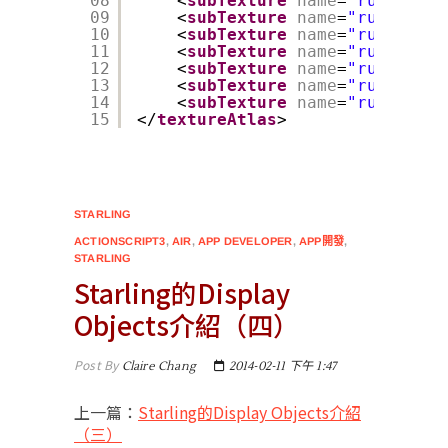
08
<
subTexture
name
=
"run0006"
09
<
subTexture
name
=
"run0007"
10
<
subTexture
name
=
"run0008"
11
<
subTexture
name
=
"run0009"
12
<
subTexture
name
=
"run0010"
13
<
subTexture
name
=
"run0011"
14
<
subTexture
name
=
"run0012"
15
</
textureAtlas
>
STARLING
ACTIONSCRIPT3
,
AIR
,
APP DEVELOPER
,
APP開發
,
STARLING
Starling的Display
Objects介紹（四）
Post By
Claire Chang
2014-02-11 下午 1:47
上一篇：
Starling的Display Objects介紹
（三）