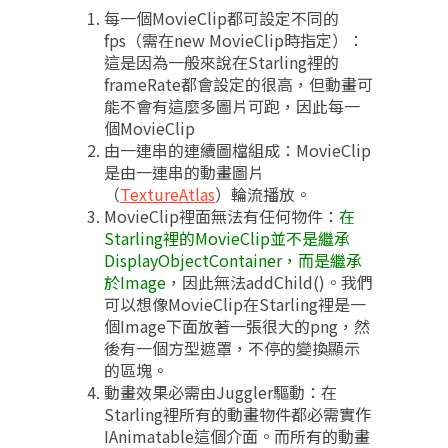
每一個MovieClip都可設定不同的
fps（需在new MovieClip時指定）：
這是因為一般來說在Starling裡的
frameRate都會設定的很高，但動畫可
能不會有這麼多圖片可跑，因此每一
個MovieClip
由一連串的連續圖檔組成：MovieClip
是由一連串的動畫圖片
（
TextureAtlas
）輪流播放。
MovieClip裡面無法有任何物件：
在
Starling裡的MovieClip並不是繼承
DisplayObjectContainer，而是繼承
於Image
，因此無法addChild()。我們
可以想像MovieClip在Starling裡是一
個Image下面放著一張很大的png，然
後有一個方型遮罩，不停的變換顯示
的區塊。
動畫效果必需由Juggler驅動：在
Starling裡所有的動畫物件都必需實作
IAnimatable這個介面。而所有的動畫