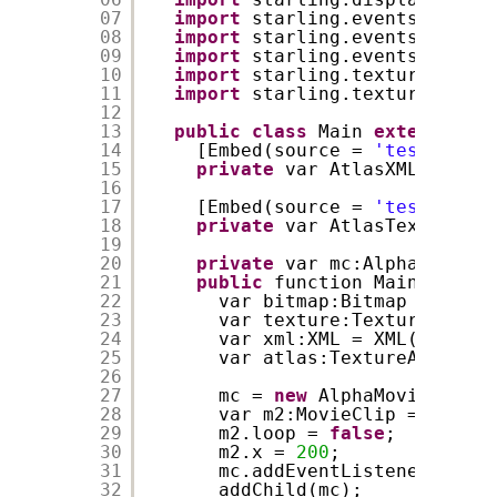
07
import
starling.events.Touch;
08
import
starling.events.TouchE
09
import
starling.events.TouchP
10
import
starling.textures.Text
11
import
starling.textures.Text
12
13
public
class
Main 
extends
Spr
14
[Embed(source = 
'test.xml'
,
15
private
var AtlasXML:Class;
16
17
[Embed(source = 
'test.png'
)
18
private
var AtlasTexture:Cl
19
20
private
var mc:AlphaMovieCl
21
public
function Main() {
22
var bitmap:Bitmap = 
new
A
23
var texture:Texture = Tex
24
var xml:XML = XML(
new
Atl
25
var atlas:TextureAtlas = 
26
27
mc = 
new
AlphaMovieClip(
"
28
var m2:MovieClip = 
new
Mo
29
m2.loop = 
false
;
30
m2.x = 
200
;
31
mc.addEventListener(Touch
32
addChild(mc);