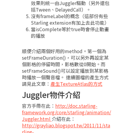
效果則統一由Juggler驅動（另外還包
括Tween、DelayedCall）。
沒有frameLabel的概念（這部份有些
Starling extension有加上去此功能）
當isComplete等於true時會停止動畫
的播放
順便介紹兩個好用的method。第一個為
setFrameDuration()，可以另外再設定某
個影格的停留時間，影格數從0開始。而
setFrameSound()可以設定播放到某影格
時播放一個聲音檔。 連續圖檔的產生方式
請見此文章：
產生TextureAtlas的方式
Juggler物件介紹
官方手冊在此：
http://doc.starling-
framework.org/core/starling/animation/
Juggler.html
介紹在此：
http://grayliao.blogspot.tw/2011/11/sta
rling-