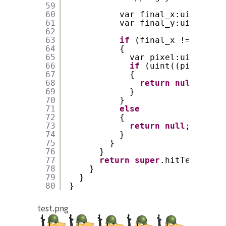
59
60
var final_x:uint = (f
61
var final_y:uint = (f
62
63
if
(final_x != uint.M
64
{
65
var pixel:uint = m_
66
if
(uint((pixel &gt
67
{
68
return
null
;
69
}
70
}
71
else
72
{
73
return
null
;
74
}
75
}
76
}
77
return
super
.hitTest(loca
78
}
79
}
80
}
test.png