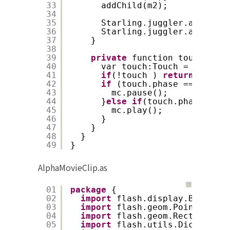
33
addChild(m2);
34
35
Starling.juggler.add(mc);
36
Starling.juggler.add(m2);
37
}
38
39
private
function touchEvent
40
var touch:Touch = event.g
41
if
(!touch ) 
return
;
42
if
(touch.phase == TouchP
43
mc.pause();
44
}
else
if
(touch.phase == T
45
mc.play();
46
}
47
}
48
}
49
}
AlphaMovieClip.as
？
01
package
{
02
import
flash.display.BitmapDa
03
import
flash.geom.Point;
04
import
flash.geom.Rectangle;
05
import
flash.utils.Dictionary