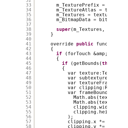
32
33
m_TexturePrefix = texture
34
m_TextureAtlas = textureA
35
m_Textures = textureAtlas
36
m_BitmapData = bitmapData
37
38
super
(m_Textures, fps);
39
}
40
41
override 
public
function hi
42
{
43
if
(forTouch &amp;&amp; v
44
{
45
if
(getBounds(
this
).con
46
{
47
var texture:Texture =
48
var subtexture:SubTex
49
var textureFrame:Rect
50
var clipping:Rectangl
51
var frameBound:Rectan
52
Math.abs(textureFra
53
Math.abs(textureFra
54
clipping.width * m_
55
clipping.height * m
56
);
57
clipping.x *= m_Textu
58
clipping.y *= m_Textu