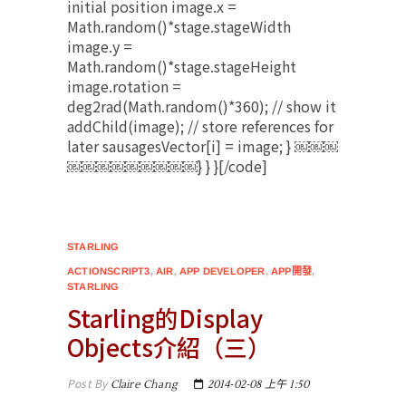
initial position image.x =
Math.random()*stage.stageWidth
image.y =
Math.random()*stage.stageHeight
image.rotation =
deg2rad(Math.random()*360); // show it
addChild(image); // store references for
later sausagesVector[i] = image; } ￼￼￼
￼￼￼￼￼￼￼￼￼} } }[/code]
STARLING
ACTIONSCRIPT3
,
AIR
,
APP DEVELOPER
,
APP開發
,
STARLING
Starling的Display
Objects介紹（三）
Post By
Claire Chang
2014-02-08 上午 1:50