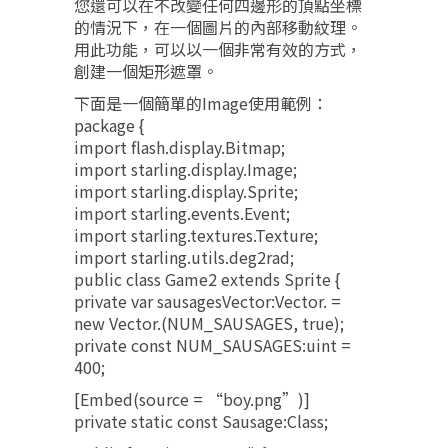
您還可以在不改變任何四邊形的頂點坐標
的情況下，在一個圖片的內部移動紋理。
用此功能，可以以一個非常有效的方式，
創建一個矩形遮罩。
下面是一個簡單的Image使用範例：
package {
import flash.display.Bitmap;
import starling.display.Image;
import starling.display.Sprite;
import starling.events.Event;
import starling.textures.Texture;
import starling.utils.deg2rad;
public class Game2 extends Sprite {
private var sausagesVector:Vector.
=
new Vector.
(NUM_SAUSAGES, true);
private const NUM_SAUSAGES:uint =
400;
[Embed(source = “boy.png”)]
private static const Sausage:Class;