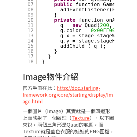
07
public
function Game() {
08
addEventListener(Event.AD
09
}
10
private
function onAdded ( 
11
q = 
new
Quad(
200
, 
200
);
12
q.color = 
0x00FF00
;
13
q.x = stage.stageWidth - 
14
q.y = stage.stageHeight -
15
addChild ( q );
16
}
17
}
18
}
Image物件介紹
官方手冊在此：
http://doc.starling-
framework.org/core/starling/display/Im
age.html
一個圖片（Image）其實就是一個四邊形
上面映射了一個紋理（
Texture
），以下圖
來說，兩個三角形是Quad的範圍，而
Texture就是藍色衣服的娃娃的PNG圖檔，