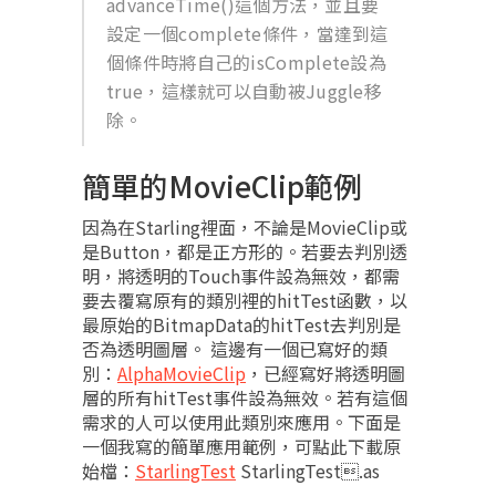
advanceTime()這個方法，並且要
設定一個complete條件，當達到這
個條件時將自己的isComplete設為
true，這樣就可以自動被Juggle移
除。
簡單的MovieClip範例
因為在Starling裡面，不論是MovieClip或
是Button，都是正方形的。若要去判別透
明，將透明的Touch事件設為無效，都需
要去覆寫原有的類別裡的hitTest函數，以
最原始的BitmapData的hitTest去判別是
否為透明圖層。 這邊有一個已寫好的類
別：
AlphaMovieClip
，已經寫好將透明圖
層的所有hitTest事件設為無效。若有這個
需求的人可以使用此類別來應用。下面是
一個我寫的簡單應用範例，可點此下載原
始檔：
StarlingTest
StarlingTest.as