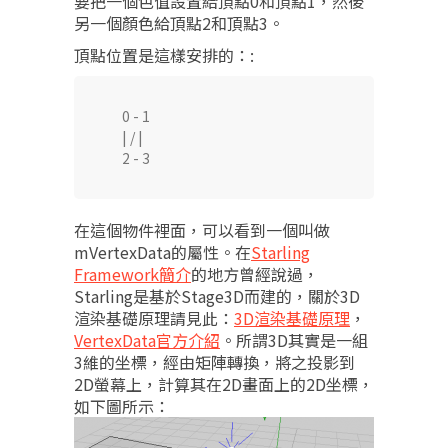
要把一個色值設置給頂點0和頂點1，然後
另一個顏色給頂點2和頂點3。
頂點位置是這樣安排的：:
      0 - 1

      | / |

      2 - 3
在這個物件裡面，可以看到一個叫做
mVertexData的屬性。在
Starling
Framework簡介
的地方曾經說過，
Starling是基於Stage3D而建的，關於3D
渲染基礎原理請見此：
3D渲染基礎原理
，
VertexData官方介紹
。所謂3D其實是一組
3維的坐標，經由矩陣轉換，將之投影到
2D螢幕上，計算其在2D畫面上的2D坐標，
如下圖所示：