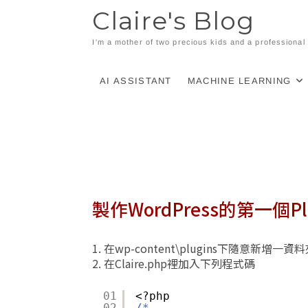
Skip
Claire's Blog
to
content
I'm a mother of two precious kids and a professiona
AI ASSISTANT
MACHINE LEARNING
製作WordPress的第一個Pl
1. 在wp-content\plugins下隨意新增
2. 在Claire.php裡加入下列程式碼
01
<?php
02
/*