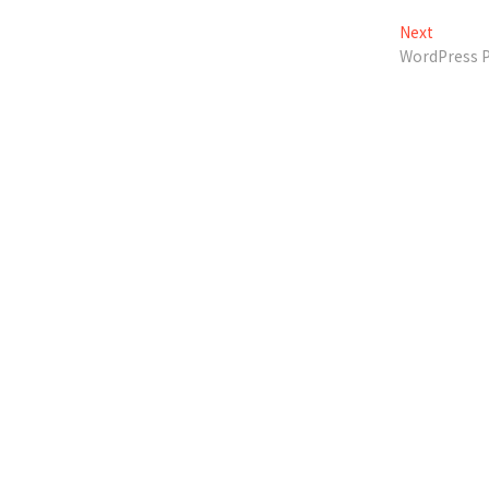
Next
Next
post:
WordPress