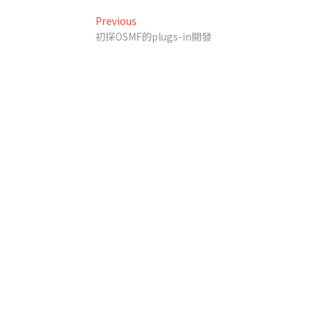
文
Previous
Previous
post:
初探OSMF的plugs-in開發
章
導
覽