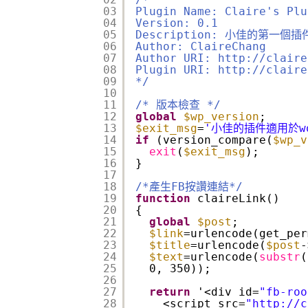
03
Plugin Name: Claire's Plu
04
Version: 0.1
05
Description: 小佳的第一個插
06
Author: ClaireChang
07
Author URI: http://claire
08
Plugin URI: http://claire
09
*/
10
11
/* 版本檢查 */
12
global
$wp_version
;
13
$exit_msg
=
'小佳的插件適用於wor
14
if
(version_compare(
$wp_v
15
exit
(
$exit_msg
);
16
}
17
18
/*產生FB按讚連結*/
19
function
claireLink()
20
{
21
global
$post
;
22
$link
=urlencode(get_per
23
$title
=urlencode(
$post
-
24
$text
=urlencode(
substr
(
25
0, 350));
26
27
return
'<div id=
"fb-roo
28
<script src=
"http://c