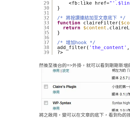
29
<fb:like href=
"'.$lin
30
}
31
32
/* 將按讚連結加至文章底下 */
33
function
claireFilter(
$co
34
return
$content
.claireL
35
}
36
37
/* 增加hook */
38
add_filter(
'the_content'
,
39
?>
然後至後台的=>外掛，就可以看到剛剛新增
將之啟用，變可以在文章的底下，看到fb的