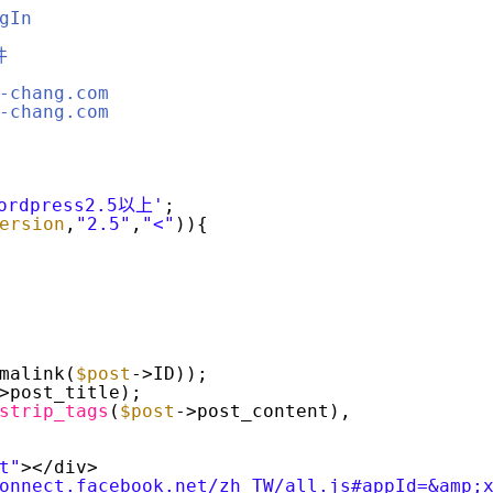
gIn
件
-chang.com
-chang.com
dpress2.5以上'
;
ersion
,
"2.5"
,
"<"
)){
malink(
$post
->ID));
>post_title);
strip_tags
(
$post
->post_content),
t"
></div>
onnect.facebook.net/zh_TW/all.js#appId=&amp;