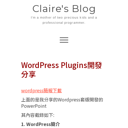
Skip
Claire's Blog
to
content
I'm a mother of two precious kids and a
professional programmer.
WordPress Plugins開發
分享
wordpress簡報下載
上面的是我分享的Wordpress套版開發的
PowerPoint
其內容截錄如下:
1. WordPress簡介