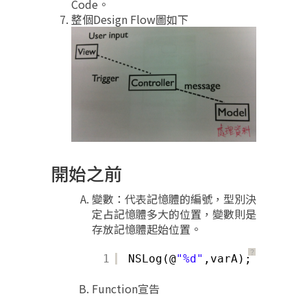
Code。
整個Design Flow圖如下
開始之前
變數：代表記憶體的編號，型別決
定占記憶體多大的位置，變數則是
存放記憶體起始位置。
？
1
NSLog(@
"%d"
,varA); 
//只要是
Function宣告