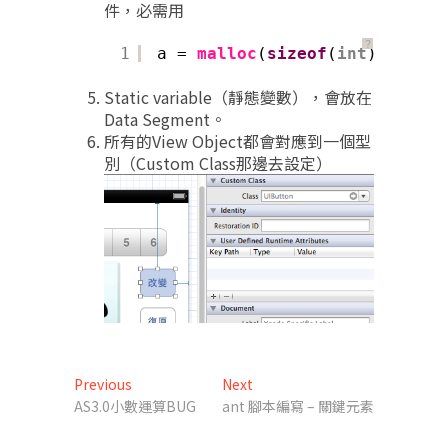
件，必需用
？
1
a = 
malloc
(
sizeof
(
int
));
//會
Static variable（靜態變數），會放在
Data Segment。
所有的View Object都會對應到一個型
別（Custom Class那邊去設定）
文
Previous
Next
Previous
Next
post:
post:
AS3.0小數運算BUG
ant 腳本編寫 – 關鍵元素
章