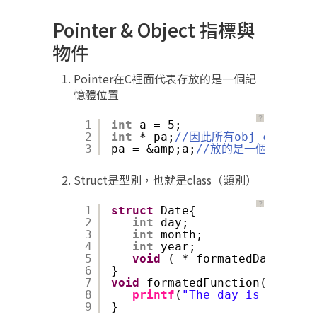
Pointer & Object 指標與
物件
Pointer在C裡面代表存放的是一個記
憶體位置
？
1
int
a = 5;
2
int
* pa;
//因此所有obj c裡面
3
pa = &amp;a;
//放的是一個記憶體位
Struct是型別，也就是class（類別）
？
1
struct
Date{
2
int
day;
3
int
month;
4
int
year;
5
void
( * formatedDate ) (
s
6
}
7
void
formatedFunction(
struct
8
printf
(
"The day is %d, %d/
9
}