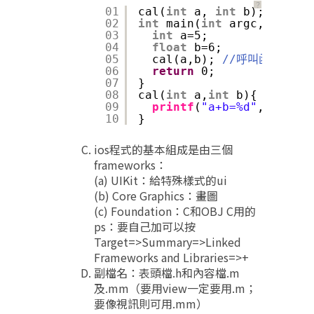
？
01
cal(
int
a, 
int
b);
02
int
main(
int
argc, 
const
03
int
a=5;
04
float
b=6;
05
cal(a,b); 
//呼叫函數
06
return
0;
07
}
08
cal(
int
a,
int
b){
09
printf
(
"a+b=%d"
,(a+b));
10
}
ios程式的基本組成是由三個
frameworks：
(a) UIKit：給特殊樣式的ui
(b) Core Graphics：畫圖
(c) Foundation：C和OBJ C用的
ps：要自己加可以按
Target=>Summary=>Linked
Frameworks and Libraries=>+
副檔名：表頭檔.h和內容檔.m
及.mm（要用view一定要用.m；
要像視訊則可用.mm）