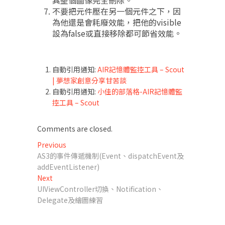
其整個圖像完全刪除。
不要把元件壓在另一個元件之下，因
為他還是會耗廢效能，把他的visible
設為false或直接移除都可節省效能。
自動引用通知:
AIR記憶體監控工具 – Scout
| 夢想家創意分享甘苦談
自動引用通知:
小佳的部落格-AIR記憶體監
控工具 – Scout
Comments are closed.
文
Previous
Previous
post:
AS3的事件傳遞機制(Event、dispatchEvent及
章
addEventListener)
導
Next
Next
post:
UIViewController切換、Notification、
覽
Delegate及繪圖練習