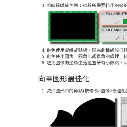
將線段轉成色塊：線段所需要耗用的效能
避免使用虛線或點線，因為此種線段很
避免使用圓角，圓角比起直角的處理上
避免圖像的坐標坐落位置帶有小數點，
向量圖形最佳化
減少圖形中的節點(按修改>圖像>最佳