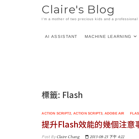
Skip
Claire's Blog
to
content
I'm a mother of two precious kids and a professiona
AI ASSISTANT
MACHINE LEARNING
標籤:
Flash
ACTION SCRIPT2
,
ACTION SCRIPT3
,
ADOBE AIR
FLA
提升Flash效能的幾個注意
Post By
Claire Chang
2013-08-23 下午 4:22