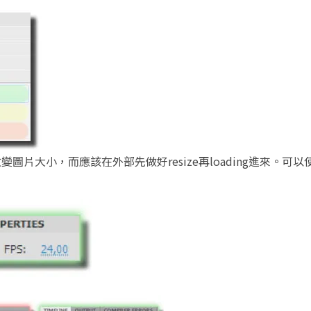
裡改變圖片大小，而應該在外部先做好resize再loading進來。可以