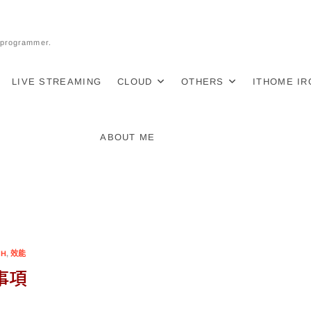
l programmer.
LIVE STREAMING
CLOUD
OTHERS
ITHOME I
ABOUT ME
SH
,
效能
事項