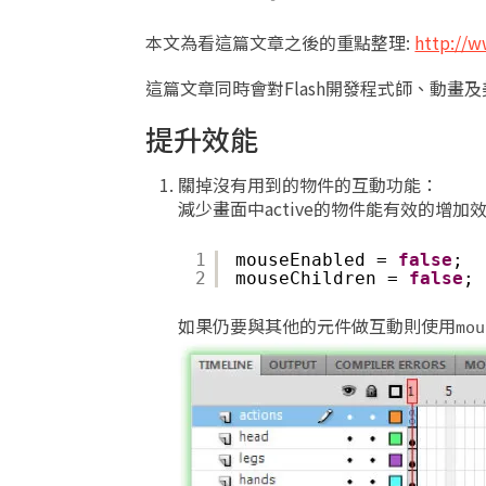
本文為看這篇文章之後的重點整理:
http://w
這篇文章同時會對Flash開發程式師、動畫
提升效能
關掉沒有用到的物件的互動功能：
減少畫面中active的物件能有效的增加
1
mouseEnabled = 
false
;
2
mouseChildren = 
false
;
如果仍要與其他的元件做互動則使用
mou