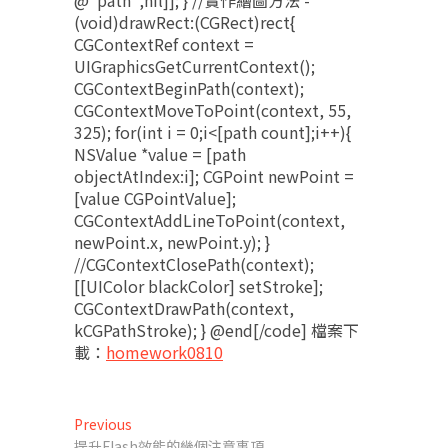
@"path",nil]]; } //實作繪圖方法 -
(void)drawRect:(CGRect)rect{
CGContextRef context =
UIGraphicsGetCurrentContext();
CGContextBeginPath(context);
CGContextMoveToPoint(context, 55,
325); for(int i = 0;i<[path count];i++){
NSValue *value = [path
objectAtIndex:i]; CGPoint newPoint =
[value CGPointValue];
CGContextAddLineToPoint(context,
newPoint.x, newPoint.y); }
//CGContextClosePath(context);
[[UIColor blackColor] setStroke];
CGContextDrawPath(context,
kCGPathStroke); } @end[/code] 檔案下
載：
homework0810
文
Previous
Previous
post:
提升Flash效能的幾個注意事項