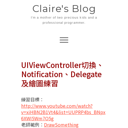
Skip
Claire's Blog
to
content
I'm a mother of two precious kids and a
professional programmer.
UIViewController切換、
Notification、Delegate
及繪圖練習
練習目標：
http://www.youtube.com/watch?
v=xiHBN2B1Vt4&list=UUPRP4bs_BNpx
6XWI5Wm7O5g
老師範例：
DrawSomething