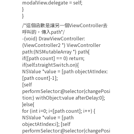
modalView.delegate = self;
}
}
/*這個函數是讓另一個ViewController去
呼叫的，傳入path*/
-(void) DrawViewController:
(ViewController2 *) ViewController
path:(NSMutableArray *) path{
if([path count] == 0) return;
if(self.straightSwitch.on){
NSValue *value = [path objectAtIndex:
[path count]-1];
[self
performSelector:@selector(changePosi
tion:) withObject:value afterDelay:0];
}else{
for (int i=0; i<[path count]; i++) {
NSValue *value = [path
objectAtIndex:i]; [self
performSelector:@selector(changePosi