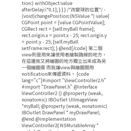
tion:) withObject:value
afterDelay:i*0.1]; } } } /*改變球的位置*/ -
(void)changePosition:(NSValue *) value{
CGPoint point = [value CGPointValue];
CGRect rect = [self.myBall frame];
rect.origin.x = point.x - 25; rect.origin.y
= point.y - 25; [self.myBall
setFrame:rect]; } @end[/code] 第二個
view則是用來讓使用者繪製路線的地方，
在這邊我又將繪圖的地方獨立出來成為另
一個繪圖版 而我讓view與繪圖間用
notification來傳遞資料。 [code
lang="c"]#import "ViewController2.h"
#import "DrawPanel.h" @interface
ViewController2 () @property (weak,
nonatomic) IBOutlet UIImageView
*myBall; @property (weak, nonatomic)
IBOutlet DrawPanel * myDrawPanel;
@end @implementation
ViewController2{ NSMutableArray *