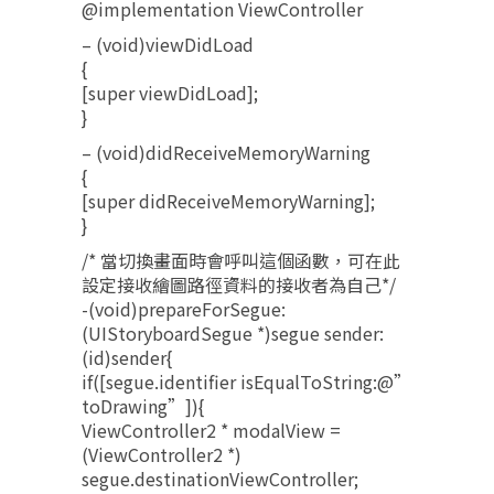
@implementation ViewController
– (void)viewDidLoad
{
[super viewDidLoad];
}
– (void)didReceiveMemoryWarning
{
[super didReceiveMemoryWarning];
}
/* 當切換畫面時會呼叫這個函數，可在此
設定接收繪圖路徑資料的接收者為自己*/
-(void)prepareForSegue:
(UIStoryboardSegue *)segue sender:
(id)sender{
if([segue.identifier isEqualToString:@”
toDrawing”]){
ViewController2 * modalView =
(ViewController2 *)
segue.destinationViewController;