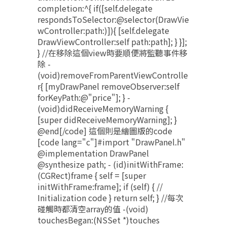
completion:^{ if([self.delegate
respondsToSelector:@selector(DrawVie
wController:path:)]){ [self.delegate
DrawViewController:self path:path]; } }];
} //在移除這個view時要順便將監聽事件移
除 -
(void)removeFromParentViewControlle
r{ [myDrawPanel removeObserver:self
forKeyPath:@"price"]; } -
(void)didReceiveMemoryWarning {
[super didReceiveMemoryWarning]; }
@end[/code] 這個則是繪圖版的code
[code lang="c"]#import "DrawPanel.h"
@implementation DrawPanel
@synthesize path; - (id)initWithFrame:
(CGRect)frame { self = [super
initWithFrame:frame]; if (self) { //
Initialization code } return self; } //每次
碰觸時都清空array的值 -(void)
touchesBegan:(NSSet *)touches