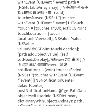
withEvent:(UIEvent *)event{ path =
[NSMutableArray array]; } //移動時將所移
動到的位置紀錄下來 -(void)
touchesMoved:(NSSet *)touches
withEvent:(UIEvent *)event{ UITouch
*touch = [touches anyObject]; CGPoint
touchLocation = [touch
locationInView:self]; NSValue *value =
[NSValue
valueWithCGPoint:touchLocation];
[path addObject:value]; [self
setNeedsDisplay];//請view更新畫面 } //
將資料傳給繪圖的view（發送
notification） -(void) touchesEnded:
(NSSet *)touches withEvent:(UIEvent
*)event{ [[NSNotificationCenter
defaultCenter]
postNotificationName:@"getPathData"
object:self userInfo:[NSDictionary
dictionaryWithObjectsAndKeys: path ,