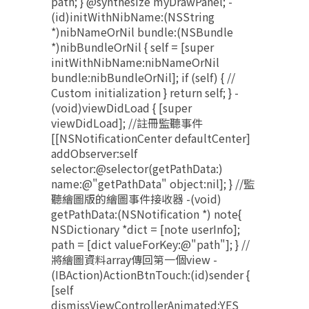
path; } @synthesize myDrawPanel; -
(id)initWithNibName:(NSString
*)nibNameOrNil bundle:(NSBundle
*)nibBundleOrNil { self = [super
initWithNibName:nibNameOrNil
bundle:nibBundleOrNil]; if (self) { //
Custom initialization } return self; } -
(void)viewDidLoad { [super
viewDidLoad]; //註冊監聽事件
[[NSNotificationCenter defaultCenter]
addObserver:self
selector:@selector(getPathData:)
name:@"getPathData" object:nil]; } //監
聽繪圖版的繪圖事件接收器 -(void)
getPathData:(NSNotification *) note{
NSDictionary *dict = [note userInfo];
path = [dict valueForKey:@"path"]; } //
將繪圖資料array傳回第一個view -
(IBAction)ActionBtnTouch:(id)sender {
[self
dismissViewControllerAnimated:YES