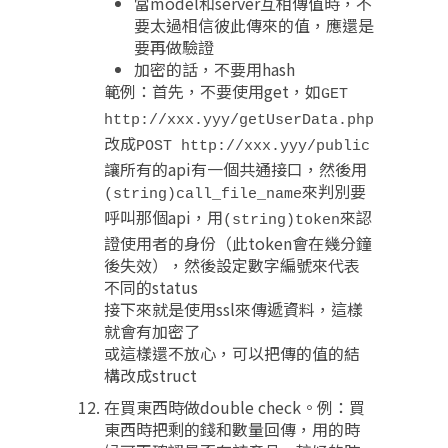
當model和server互相傳值時，不
要太過相信彼此傳來的值，應還是
要再做驗證
加密的話，不要用hash
範例：首先，不要使用get，如
GET
http://xxx.yyy/getUserData.php
改成
POST http://xxx.yyy/public
讓所有的api有一個共通接口，然後用
來判別要
(string)call_file_name
呼叫那個api，用
來認
(string)token
證使用者的身份（此token會在幾分鐘
後失效），然後設定數字編號來代表
不同的status
接下來就是使用ssl來傳遞資料，這樣
就會有加密了
或這樣還不放心，可以把傳的值的結
構改成struct
在買東西時做double check。例：買
東西時把剩的錢和數量回傳，用的時