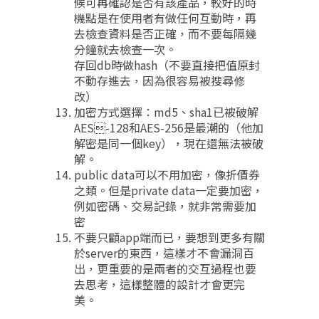
候可再確認是否有該產品，較好的時
機點是在使用者有做任何互動時，再
去檢查資料是否正確，而不要每隔幾
分鐘就去檢查一次。
存回db時做hash（不要直接把值原封
不動存進去，因為很容易被搜尋修
改）
加密方式選擇：md5、sha1已被破解
AES-128和AES-256是最潮的（他加
解密是同一個key），現在還無法被破
解。
public data可以不用加密，像折價券
之類。但是private data一定要加密，
例如密碼、交易記錄，就非常需要加
密
不要只顧app端而已，要想到更多有關
於server的東西，這樣才不會漏洞百
出，更重要的是兩者的交互過程也要
去思考，這樣整體的設計才會更完
美。