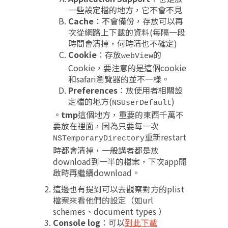
一些設定檔的地方，它不會不見
Cache
：不會備份，存放可以再
次從網路上下載的資料(每隔一段
時間會清掉，何時清也不確定)
Cookie
：存放
的
webView
Cookie，要注意的是這個cookie
和safari瀏覽器的並不一樣。
Preferences
：放使用者相關設
定檔的地方(
)
NSUserDefault
。
tmp
這個地方，重要的東西千萬不
要放在裡面，因為只要每一次
重新restart
NSTemporaryDirectory
時都會清掉，一般講者都是放
download到一半的檔案，下次app開
啟時再繼續download。
這邊也有提到可以去觀察對方的plist
檔案來看他們的設定（如url
schemes、document types ）
Console log
：可以
到此下載