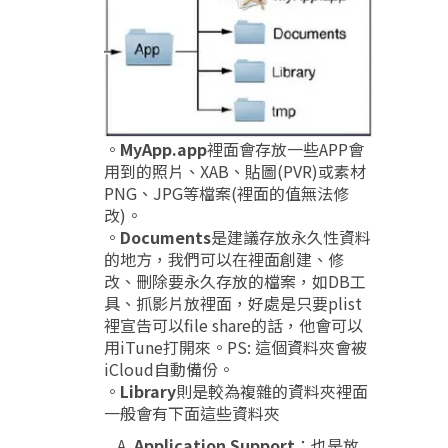
。
MyApp.app
裡面會存放一些APP會
用到的照片、XAB、貼圖(PVR)或素材
PNG、JPG等檔案(裡面的值無法修
改)。
。
Documents
是建議存放永久性資料
的地方，我們可以在裡面創建、修
改、刪除要永久存放的檔案，如DB工
具、抓影片放裡面，好處是只要plist
裡宣告可以file share的話，他會可以
用iTune打開來。PS: 這個資料夾會被
iCloud自動備份。
。
Library
則是較為複雜的資料夾裡面
一般會有下面這些資料夾
Application Support
：也是放