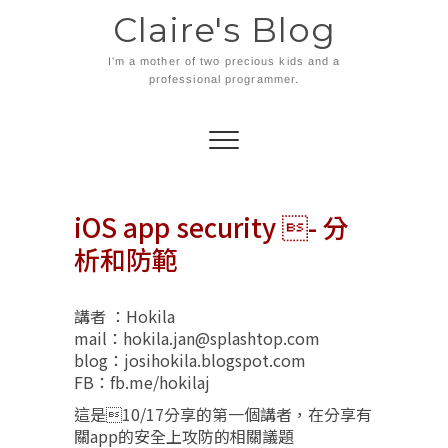
Skip
Claire's Blog
to
content
I'm a mother of two precious kids and a
professional programmer.
iOS app security - 分
析和防範
講者 ：Hokila
mail：hokila.jan@splashtop.com
blog：josihokila.blogspot.com
FB：fb.me/hokilaj
這是10/17分享的第一個講者，在分享有
關app的安全上攻防的相關議題