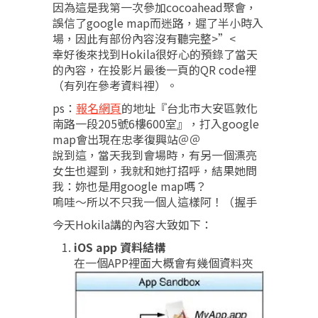
因為這是我第一次參加cocoahead聚會，
誤信了google map而迷路，遲了半小時入
場，因此有部份內容沒有聽完整>”<
幸好後來找到Hokila很好心的預錄了當天
的內容，在投影片最後一頁的QR code裡
（有列在參考資料裡）。
ps：
報名網頁
的地址『台北市大安區敦化
南路一段205號6樓600室』，打入google
map會出現在忠孝復興站＠＠
說到這，當天我到會場時，有另一個漂亮
女生也遲到，我就和她打招呼，結果她問
我：妳也是用google map嗎？
嗚哇～所以不只我一個人這樣阿！（握手
今天Hokila講的內容大致如下：
iOS app 資料結構
在一個APP裡面大概會有幾個資料夾