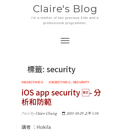
Skip
Claire's Blog
to
content
I'm a mother of two precious kids and a
professional programmer.
標籤:
security
OBJECTIVE-C
OBJECTIVE-C
,
SECURITY
iOS app security - 分
析和防範
Post By
Claire Chang
2013-10-29 上午 1:34
講者 ：Hokila