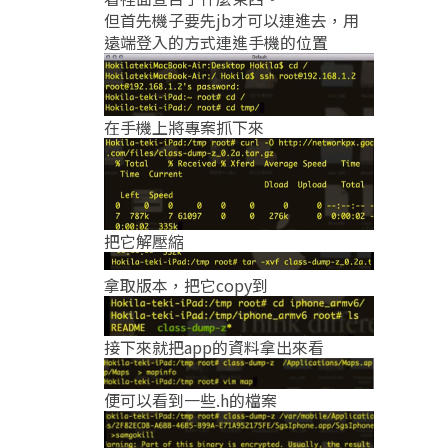
但首先機子要先jb才可以連進去，用
遠端登入的方式連進手機的位置
在手機上將專案抓下來
把它解壓縮
拿取版本，把它copy到
接下來就把app的資料拿出來看
便可以看到一些.h的檔案