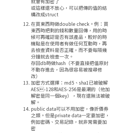
就會有加密了
或這樣還不放心，可以把傳的值的結
構改成struct
在買東西時做double check。例：買
東西時把剩的錢和數量回傳，用的時
候可再確認是否有該產品，較好的時
機點是在使用者有做任何互動時，再
去檢查資料是否正確，而不要每隔幾
分鐘就去檢查一次。
存回db時做hash（不要直接把值原封
不動存進去，因為很容易被搜尋修
改）
加密方式選擇：md5、sha1已被破解
AES-128和AES-256是最潮的（他加
解密是同一個key），現在還無法被破
解。
public data可以不用加密，像折價券
之類。但是private data一定要加密，
例如密碼、交易記錄，就非常需要加
密