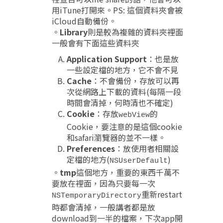
用iTune打開來。PS: 這個資料夾會被
iCloud自動備份。
。
Library
則是較為複雜的資料夾裡面
一般會有下面這些資料夾
Application Support
：也是放
一些設定檔的地方，它不會不見
Cache
：不會備份，存放可以再
次從網路上下載的資料(每隔一段
時間會清掉，何時清也不確定)
Cookie
：存放
的
webView
Cookie，要注意的是這個cookie
和safari瀏覽器的並不一樣。
Preferences
：放使用者相關設
定檔的地方(
)
NSUserDefault
。
tmp
這個地方，重要的東西千萬不
要放在裡面，因為只要每一次
重新restart
NSTemporaryDirectory
時都會清掉，一般講者都是放
download到一半的檔案，下次app開