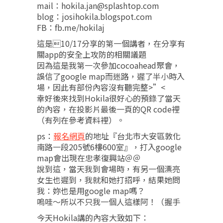
mail：hokila.jan@splashtop.com
blog：josihokila.blogspot.com
FB：fb.me/hokilaj
這是10/17分享的第一個講者，在分享有
關app的安全上攻防的相關議題
因為這是我第一次參加cocoahead聚會，
誤信了google map而迷路，遲了半小時入
場，因此有部份內容沒有聽完整>”<
幸好後來找到Hokila很好心的預錄了當天
的內容，在投影片最後一頁的QR code裡
（有列在參考資料裡）。
ps：
報名網頁
的地址『台北市大安區敦化
南路一段205號6樓600室』，打入google
map會出現在忠孝復興站＠＠
說到這，當天我到會場時，有另一個漂亮
女生也遲到，我就和她打招呼，結果她問
我：妳也是用google map嗎？
嗚哇～所以不只我一個人這樣阿！（握手
今天Hokila講的內容大致如下：