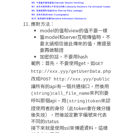
應對方法：
model的值和view的值不要一樣
當model和server互相傳值時，不
要太過相信彼此傳來的值，應還是
要再做驗證
加密的話，不要用hash
範例：首先，不要使用get，如
GET
http://xxx.yyy/getUserData.php
改成
POST http://xxx.yyy/public
讓所有的api有一個共通接口，然後用
來判別要
(string)call_file_name
呼叫那個api，用
來認
(string)token
證使用者的身份（此token會在幾分鐘
後失效），然後設定數字編號來代表
不同的status
接下來就是使用ssl來傳遞資料，這樣