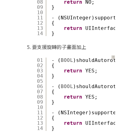
08
return
NO;
09
}
10
11
- (NSUInteger)supportedInter
12
{
13
return
UIInterfaceOrient
14
}
要支援旋轉的子畫面加上
？
01
- (
BOOL
)shouldAutorotateToIn
02
{
03
return
YES;
04
}
05
06
- (
BOOL
)shouldAutorotate
07
{
08
return
YES;
09
}
10
11
- (NSInteger)supportedInterf
12
{
13
return
UIInterfaceOrient
14
}