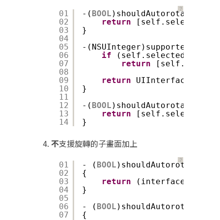
？
01
-(
BOOL
)shouldAutorotateToInt
02
return
[self.selectedVie
03
}
04
05
-(NSUInteger)supportedInterf
06
if
(self.selectedViewCon
07
return
[self.selecte
08
09
return
UIInterfaceOrient
10
}
11
12
-(
BOOL
)shouldAutorotate{
13
return
[self.selectedVie
14
}
不
支援旋轉的子畫面加上
？
01
- (
BOOL
)shouldAutorotateToIn
02
{
03
return
(interfaceOrienta
04
}
05
06
- (
BOOL
)shouldAutorotate
07
{