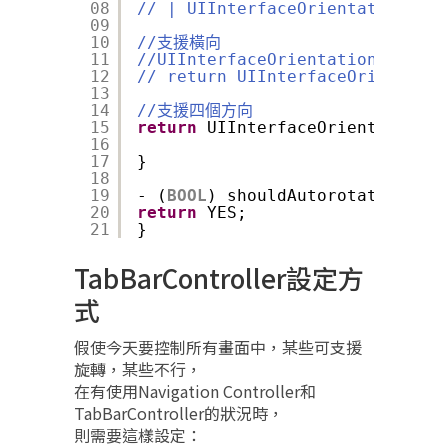
08
// | UIInterfaceOrientationMask
09
10
//支援橫向
11
//UIInterfaceOrientationMas
12
// return UIInterfaceOrientatio
13
14
//支援四個方向
15
return
UIInterfaceOrientationMa
16
17
}
18
19
- (
BOOL
) shouldAutorotate {
20
return
YES;
21
}
TabBarController設定方
式
假使今天要控制所有畫面中，某些可支援
旋轉，某些不行，
在有使用Navigation Controller和
TabBarController的狀況時，
則需要這樣設定：