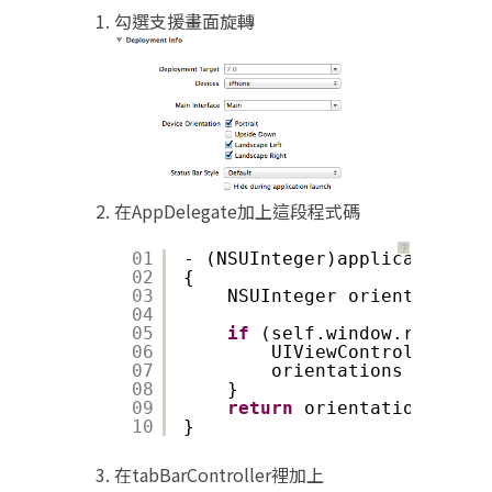
勾選支援畫面旋轉
在AppDelegate加上這段程式碼
？
01
- (NSUInteger)application:(U
02
{
03
NSUInteger orientations 
04
05
if
(self.window.rootView
06
UIViewController* pr
07
orientations = [pres
08
}
09
return
orientations;
10
}
在tabBarController裡加上