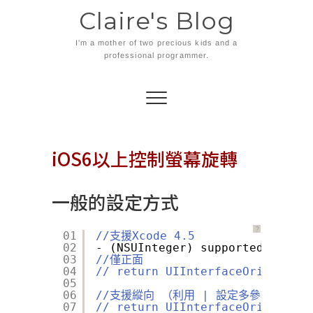
Skip
Claire's Blog
to
content
I'm a mother of two precious kids and a
professional programmer.
iOS6以上控制螢幕旋轉
一般的設定方式
？
01
//支援Xcode 4.5
02
- (NSUInteger) supportedInterfa
03
//僅正面
04
// return UIInterfaceOrientatio
05
06
//支援縱向 （利用 | 設定多參數）
07
// return UIInterfaceOrientatio