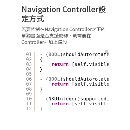
Navigation Controller設
定方式
若要控制在Navigation Controller之下的
單獨畫面是否支援旋轉，則需要在
Controller裡加上這段
？
01
- (
BOOL
)shouldAutorotateToInter
02
{
03
return
[self.visibleViewCon
04
}
05
06
- (
BOOL
)shouldAutorotate {
07
return
[self.visibleViewCon
08
}
09
10
- (NSUInteger)supportedInterfac
11
return
[self.visibleViewCon
12
}