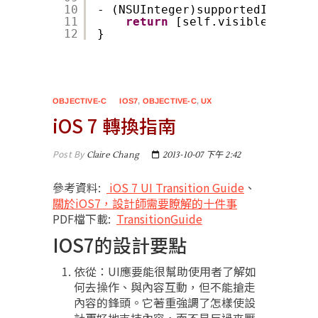
10
- (NSUInteger)supportedInterfac
11
return
[self.visibleViewCon
12
}
OBJECTIVE-C
IOS7
,
OBJECTIVE-C
,
UX
iOS 7 轉換指南
Post By
Claire Chang
2013-10-07 下午 2:42
參考資料:
iOS 7 UI Transition Guide
、
關於iOS7，設計師需要瞭解的十件事
PDF檔下載:
TransitionGuide
IOS7的設計要點
依從：UI應要能很幫助使用者了解如
何去操作、與內容互動，但不能搶走
內容的鋒頭。它著重強調了怎樣使設
計更好地支持內容，而不是反過來壓