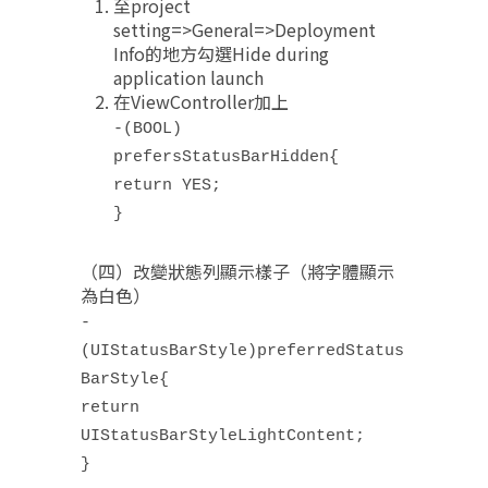
至project
setting=>General=>Deployment
Info的地方勾選Hide during
application launch
在ViewController加上
-(BOOL)
prefersStatusBarHidden{
return YES;
}
（四）改變狀態列顯示樣子（將字體顯示
為白色）
-
(UIStatusBarStyle)preferredStatus
BarStyle{
return
UIStatusBarStyleLightContent;
}