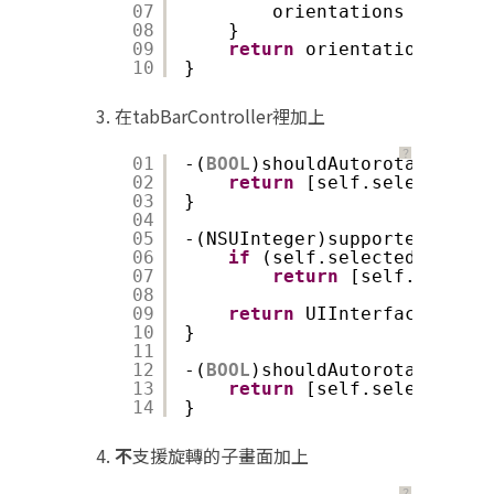
07
orientations = [pres
08
}
09
return
orientations;
10
}
在tabBarController裡加上
？
01
-(
BOOL
)shouldAutorotateToInt
02
return
[self.selectedVie
03
}
04
05
-(NSUInteger)supportedInterf
06
if
(self.selectedViewCon
07
return
[self.selecte
08
09
return
UIInterfaceOrient
10
}
11
12
-(
BOOL
)shouldAutorotate{
13
return
[self.selectedVie
14
}
不
支援旋轉的子畫面加上
？