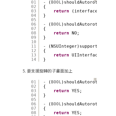
01
- (
BOOL
)shouldAutorotateToIn
02
{
03
return
(interfaceOrienta
04
}
05
06
- (
BOOL
)shouldAutorotate
07
{
08
return
NO;
09
}
10
11
- (NSUInteger)supportedInter
12
{
13
return
UIInterfaceOrient
14
}
要支援旋轉的子畫面加上
？
01
- (
BOOL
)shouldAutorotateToIn
02
{
03
return
YES;
04
}
05
06
- (
BOOL
)shouldAutorotate
07
{
08
return
YES;