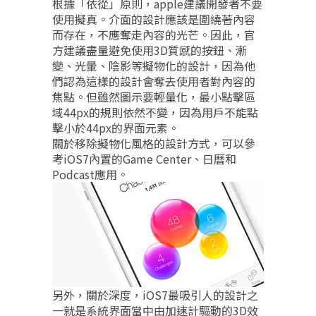
根據「依從」原則，apple建議開發者不要
使用擬真。介面的設計應該是圍繞著內容
而存在，不應奪走內容的光芒。因此，官
方建議盡量避免使用3D質感的按鈕、漸
變、光暈、陰影等擬物化的設計，因為他
們認為這樣的設計會奪去使用者對內容的
焦點。但雖然圖示要輕量化，最小點擊區
域44px的規則依然不變，因為用戶不能點
擊小於44px的界面元素。
關於移除擬物化風格的設計方式，可以參
考iOS7內置的Game Center、日曆和
Podcast應用。
另外，關於深度，iOS7最吸引人的設計之
一就是系統界面當中由加速計驅動的3D效