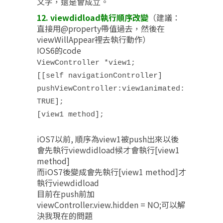
文字，還是會成立。
12. viewdidload執行順序改變
（建議：
直接用@property帶值過去，然後在
viewWillAppear裡去執行動作）
IOS6的code
ViewController *view1;
[[self navigationController]
pushViewController:view1animated:
TRUE];
[view1 method];
iOS7以前, 順序為view1被push出來以後
會先執行viewdidload候才會執行[view1
method]
而iOS7後變成會先執行[view1 method]才
執行viewdidload
目前在push前加
viewController.view.hidden = NO;可以解
決我現在的問題