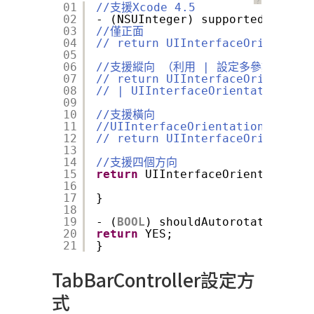
？
01
//支援Xcode 4.5
02
- (NSUInteger) supportedInterfa
03
//僅正面
04
// return UIInterfaceOrientatio
05
06
//支援縱向 （利用 | 設定多參數）
07
// return UIInterfaceOrientatio
08
// | UIInterfaceOrientationMask
09
10
//支援橫向
11
//UIInterfaceOrientationMas
12
// return UIInterfaceOrientatio
13
14
//支援四個方向
15
return
UIInterfaceOrientationMa
16
17
}
18
19
- (
BOOL
) shouldAutorotate {
20
return
YES;
21
}
TabBarController設定方
式