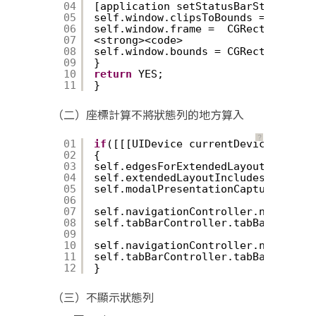
04
[application setStatusBarStyle:UISt
05
self.window.clipsToBounds =YES;
06
self.window.frame =  CGRectMake(0,2
07
<strong><code>
08
self.window.bounds = CGRectMake(0, 
09
}
10
return
YES;
11
}
（二）座標計算不將狀態列的地方算入
？
01
if
([[[UIDevice currentDevice] syste
02
{
03
self.edgesForExtendedLayout = UIRec
04
self.extendedLayoutIncludesOpaqueBa
05
self.modalPresentationCapturesStatu
06
07
self.navigationController.navigatio
08
self.tabBarController.tabBar.transl
09
10
self.navigationController.navigatio
11
self.tabBarController.tabBar.barTin
12
}
（三）不顯示狀態列