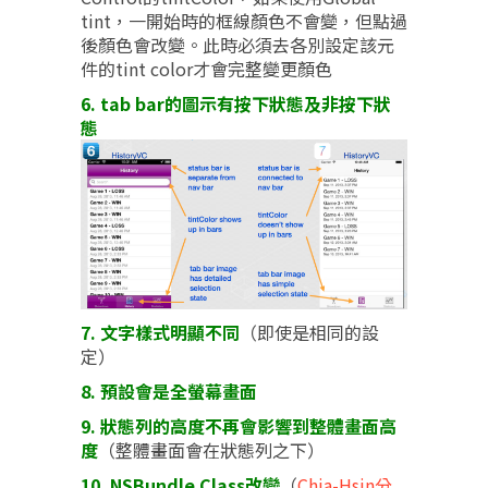
tint，一開始時的框線顏色不會變，但點過
後顏色會改變。此時必須去各別設定該元
件的tint color才會完整變更顏色
6. tab bar的圖示有按下狀態及非按下狀
態
7. 文字樣式明顯不同
（即使是相同的設
定）
8. 預設會是全螢幕畫面
9. 狀態列的高度不再會影響到整體畫面高
度
（整體畫面會在狀態列之下）
10. NSBundle Class改變
（
Chia-Hsin分