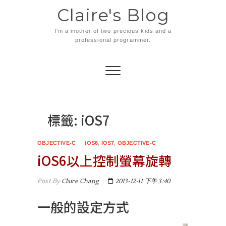
Skip
Claire's Blog
to
content
I'm a mother of two precious kids and a
professional programmer.
標籤:
iOS7
OBJECTIVE-C
IOS6
,
IOS7
,
OBJECTIVE-C
iOS6以上控制螢幕旋轉
Post By
Claire Chang
2013-12-11 下午 3:40
一般的設定方式