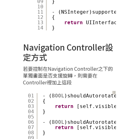
09
}
10
11
- (NSInteger)supportedInterf
12
{
13
return
UIInterfaceOrient
14
}
Navigation Controller設
定方式
若要控制在Navigation Controller之下的
單獨畫面是否支援旋轉，則需要在
Controller裡加上這段
？
01
- (
BOOL
)shouldAutorotateToInter
02
{
03
return
[self.visibleViewCon
04
}
05
06
- (
BOOL
)shouldAutorotate {
07
return
[self.visibleViewCon
08
}
09