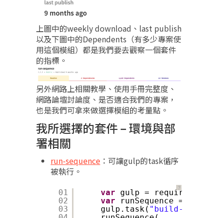
上圖中的weekly download、last publish
以及下圖中的Dependents（有多少專案使
用這個模組）都是我們要去觀察一個套件
的指標。
另外網路上相關教學、使用手冊完整度、
網路論壇討論度、是否適合我們的專案，
也是我們可拿來做選擇模組的考量點。
我所選擇的套件 – 環境與部
署相關
run-sequence
：可讓gulp的task循序
被執行。
？
01
var
gulp = require(
'gulp
02
var
runSequence = requir
03
gulp.task(
"build-web"
, 
f
04
runSequence(