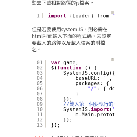
動去下載相對路徑的js檔案。
？
1
import
{Loader} from 
"../core
但是若要使用systemJS，則必需在
html裡面輸入下面的程式碼，去設定
要載入的路徑以及載入檔案的附檔
名。
？
01
var
game;
02
$(
function
() {
03
SystemJS.config({
04
baseURL: 
""
,
05
packages: {
06
"/"
: { defaultEx
07
}
08
});
09
//載入第一個要執行的檔案
10
SystemJS.
import
(
'Main'
).
11
m.Main.prototype.ini
12
});
13
});