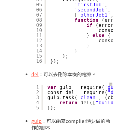
05
'firstJob'
,
06
'secondJob'
,
07
[
'otherJob1'
, 
'other
08
function
(error) {
09
if
(error) {
10
console.log(
11
} 
else
{
12
console.log(
13
}
14
}
15
);
16
});
del
：可以去刪除本機的檔案。
？
1
var
gulp = require(
'gulp'
);
2
const del = require(
"del"
);
3
gulp.task(
'clean'
, (cb) => {
4
return
del([
"build"
], cb)
5
});
gulp
：可以編寫complier時要做的動
作的腳本