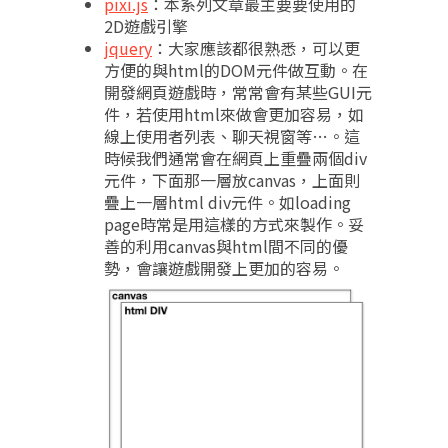
pixi.js
：本系列文章最主要要使用的
2D遊戲引擎
jquery
：大家應該都很熟悉，可以更
方便的與html的DOM元件做互動。在
開發網頁遊戲時，常常會有某些GUI元
件，若使用html來做會更加容易，如
線上使用者列表、聊天視窗等…。這
時候我們通常會在網頁上重疊兩個div
元件，下面那一層放canvas，上面則
疊上一層html div元件。如loading
page時常是用這樣的方式來製作。妥
善的利用canvas與html間不同的優
勢，會讓遊戲開發上更加的容易。