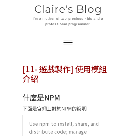
Skip
Claire's Blog
to
content
I'm a mother of two precious kids and a
professional programmer.
[11- 遊戲製作] 使用模組
介紹
什麼是NPM
下面是官網上對於NPM的說明
Use npm to install, share, and
distribute code; manage