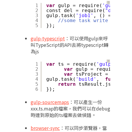
？
1
var
gulp = require(
'gulp'
);
2
const del = require(
"del"
);
3
gulp.task(
'job1'
, () => {
4
//some task write here
5
});
gulp-typescript
：可以使用gulp來呼
叫TypeScript的API去將typescript轉
為js
？
1
var
ts = require(
'gulp-typesc
2
var
gulp = require(
'gul
3
var
tsProject = ts.crea
4
gulp.task(
'build'
,  
function
(
5
return
tsResult.js.pipe(g
6
});
gulp-sourcemaps
：可以產生一份
xxx.ts.map的檔案，我們可以在debug
時連到原始的ts檔案去做偵錯。
browser-sync
：可以同步瀏覽器，當