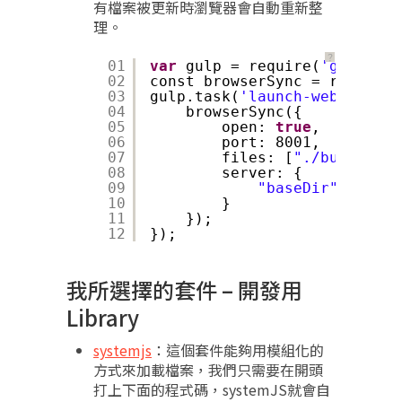
有檔案被更新時瀏覽器會自動重新整
理。
？
01
var
gulp = require(
'gulp'
);
02
const browserSync = require(
03
gulp.task(
'launch-web'
, [
'bu
04
browserSync({
05
open: 
true
,
06
port: 8001,
07
files: [
"./build/**/
08
server: {
09
"baseDir"
: 
"./bu
10
}
11
});
12
});
我所選擇的套件 – 開發用
Library
systemjs
：這個套件能夠用模組化的
方式來加載檔案，我們只需要在開頭
打上下面的程式碼，systemJS就會自