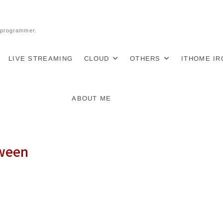
l programmer.
LIVE STREAMING
CLOUD
OTHERS
ITHOME I
ABOUT ME
ween