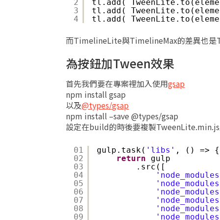
2
tl.add( TweenLite.to(eleme
3
tl.add( TweenLite.to(eleme
4
tl.add( TweenLite.to(eleme
而TimelineLite與TimelineMax的差
為按鈕加Tween效果
首先我們要在專案裡加入使用
gsap
npm install gsap
以及
@types/gsap
npm install –save @types/gsap
設定在build的時後要複製TweenLite.min.js及Tim
01
gulp.task(
'libs'
, () => {
02
return
gulp
03
.src([
04
'node_modules
05
'node_modules
06
'node_modules
07
'node_modules
08
'node_modules
09
'node_modules