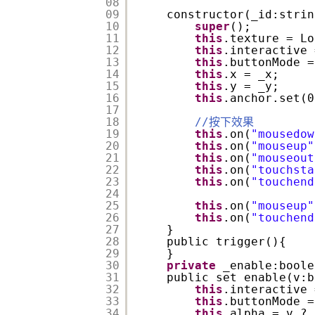
08
09
constructor(_id:strin
10
super
();
11
this
.texture = Lo
12
this
.interactive 
13
this
.buttonMode =
14
this
.x = _x;
15
this
.y = _y;
16
this
.anchor.set(0
17
18
//按下效果
19
this
.on(
"mousedow
20
this
.on(
"mouseup"
21
this
.on(
"mouseout
22
this
.on(
"touchsta
23
this
.on(
"touchend
24
25
this
.on(
"mouseup"
26
this
.on(
"touchend
27
}
28
public trigger(){
29
}
30
private
_enable:boole
31
public set enable(v:b
32
this
.interactive 
33
this
.buttonMode =
34
this
.alpha = v ? 