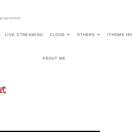
l programmer.
LIVE STREAMING
CLOUD
OTHERS
ITHOME I
ABOUT ME
程式