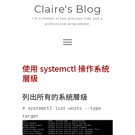
Skip
Claire's Blog
to
content
I'm a mother of two precious kids and a
professional programmer.
使用 systemctl 操作系統
層級
列出所有的系統層級
# systemctl list-units --type
target