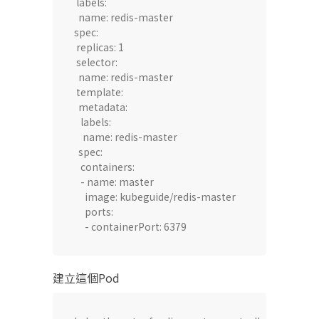
 labels:

  name: redis-master

spec:

 replicas: 1

 selector:

  name: redis-master

 template:

  metadata:

   labels:

    name: redis-master

  spec:

   containers:

   - name: master

     image: kubeguide/redis-master

     ports:

     - containerPort: 6379
建立這個Pod