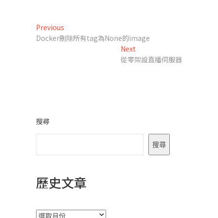
文
Previous
Previous
post:
Docker刪除所有tag為None的image
章
Next
Next
導
post:
從零架設直播伺服器
覽
搜尋
搜尋
歷史文章
彙