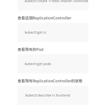
kubectl create -f redis-master-controller.yaml
查看這個ReplicationController
kubectl get rc
查看現有的Pod
kubectl get pods
查看現有ReplicationController的狀態
 kubectl describe rc frontend