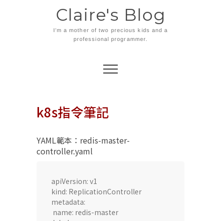
Skip
Claire's Blog
to
content
I'm a mother of two precious kids and a
professional programmer.
k8s指令筆記
YAML範本：redis-master-
controller.yaml
apiVersion: v1

kind: ReplicationController

metadata:

 name: redis-master
