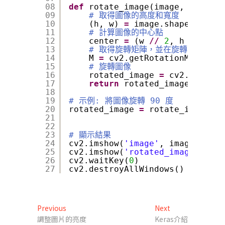
08
def
rotate_image(image, angle):
09
# 取得圖像的高度和寬度
10
(h, w) 
=
image.shape[:
2
]
11
# 計算圖像的中心點
12
center 
=
(w 
/
/
2
, h 
/
/
2
)
13
# 取得旋轉矩陣，並在旋轉時保留圖
14
M 
=
cv2.getRotationMatrix2D
15
# 旋轉圖像
16
rotated_image 
=
cv2.warpAff
17
return
rotated_image
18
19
# 示例: 將圖像旋轉 90 度
20
rotated_image 
=
rotate_image(im
21
22
23
# 顯示結果
24
cv2.imshow(
'image'
, image)
25
cv2.imshow(
'rotated_image'
, rot
26
cv2.waitKey(
0
)
27
cv2.destroyAllWindows()
文
Previous
Next
Previous
Next
post:
post:
調整圖片的亮度
Keras介紹