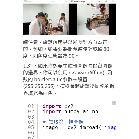
請注意，旋轉角度是以逆時針方向為正
的。例如，如果要將圖像逆時針旋轉 90
度，則角度值應設為 90。
此外，如果你想要在旋轉圖像時保留圖像
的邊界，你可以使用 cv2.warpAffine() 函
數的 borderValue參數來設置
(255,255,255)。這樣會將旋轉後圖像的邊
界填充為白色。
？
01
import
cv2
02
import
numpy as np
03
04
# 讀取第一幅圖像
05
image 
=
cv2.imread(
'image1.jpg'
06
07