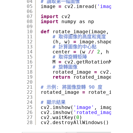
04
# 讀取第一幅圖像
05
image 
=
cv2.imread(
'image1.jpg'
06
07
import
cv2
08
import
numpy as np
09
10
def
rotate_image(image, angle):
11
# 取得圖像的高度和寬度
12
(h, w) 
=
image.shape[:
2
]
13
# 計算圖像的中心點
14
center 
=
(w 
/
/
2
, h 
/
/
2
)
15
# 取得旋轉矩陣
16
M 
=
cv2.getRotationMatrix2D
17
# 旋轉圖像
18
rotated_image 
=
cv2.warpAff
19
return
rotated_image
20
21
# 示例: 將圖像旋轉 90 度
22
rotated_image 
=
rotate_image(im
23
24
# 顯示結果
25
cv2.imshow(
'image'
, image)
26
cv2.imshow(
'rotated_image'
, rot
27
cv2.waitKey(
0
)
28
cv2.destroyAllWindows()