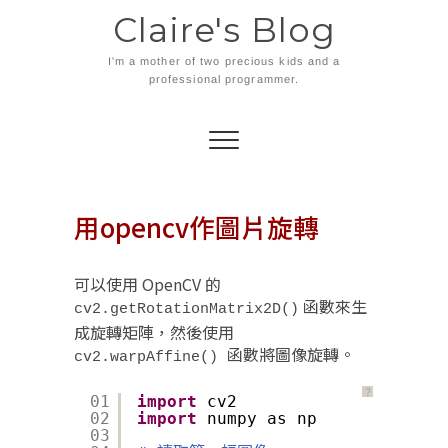
Skip
Claire's Blog
to
content
I'm a mother of two precious kids and a
professional programmer.
用opencv作圖片旋轉
可以使用 OpenCV 的
函數來生
cv2.getRotationMatrix2D()
成旋轉矩陣，然後使用
函數將圖像旋轉。
cv2.warpAffine()
？
01
import
cv2
02
import
numpy as np
03