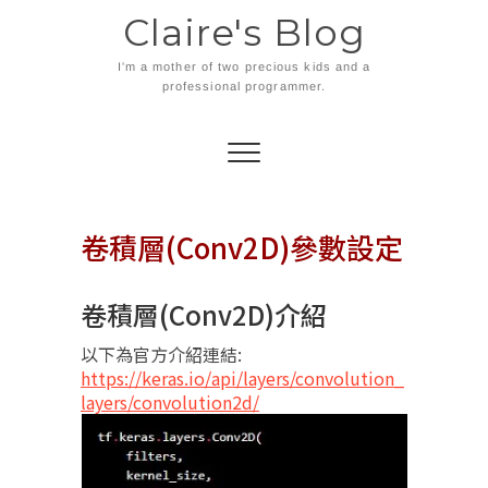
Skip
Claire's Blog
to
content
I'm a mother of two precious kids and a
professional programmer.
卷積層(Conv2D)參數設定
卷積層(Conv2D)介紹
以下為官方介紹連結:
https://keras.io/api/layers/convolution_
layers/convolution2d/