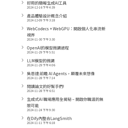
好用的簡報生成AI工具
2024-12-16 下午 4:39
產品體驗設計概念介紹
2024-12-09 下午 3:18
WebCodecs + WebGPU：開啟個人化串流新
視界
2024-11-30 下午 3:30
OpenAI的模型微調過程
2024-11-29 下午 5:51
LLM模型的微調
2024-11-29 下午 4:06
吳恩達:前瞻 AI Agents，顛覆未來想像
2024-11-28 下午 7:14
閱讀論文的好幫手們!
2024-11-28 下午 6:51
生成式AI 職場應用全揭秘 – 開啟你職涯的無
限可能
2024-11-24 下午 9:30
在Dify內整合LangSmith
2024-11-11 下午 6:18