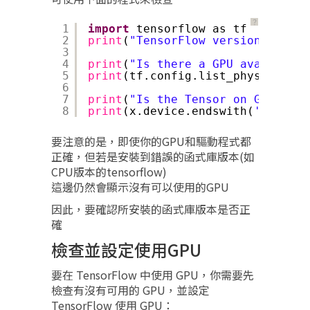
？
1
import
tensorflow as tf
2
print
(
"TensorFlow version:"
, tf.
3
4
print
(
"Is there a GPU available:
5
print
(tf.config.list_physical_de
6
7
print
(
"Is the Tensor on GPU #0: 
8
print
(x.device.endswith(
'GPU:0'
)
要注意的是，即使你的GPU和驅動程式都
正確，但若是安裝到錯誤的函式庫版本(如
CPU版本的tensorflow)
這邊仍然會顯示沒有可以使用的GPU
因此，要確認所安裝的函式庫版本是否正
確
檢查並設定使用GPU
要在 TensorFlow 中使用 GPU，你需要先
檢查有沒有可用的 GPU，並設定
TensorFlow 使用 GPU：