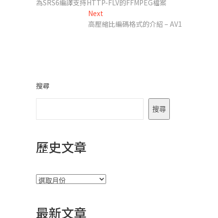
post:
為SRS6編譯支持HTTP-FLV的FFMPEG檔案
章
Next
Next
導
post:
高壓縮比編碼格式的介紹 – AV1
覽
搜尋
搜尋
歷史文章
彙
整
最新文章