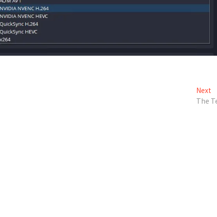
N
Next
p
The T